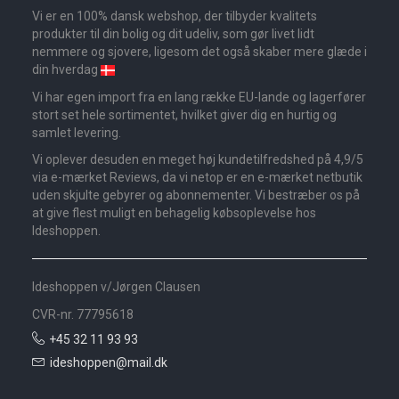
Vi er en 100% dansk webshop, der tilbyder kvalitets
produkter til din bolig og dit udeliv, som gør livet lidt
nemmere og sjovere, ligesom det også skaber mere glæde i
din hverdag
Vi har egen import fra en lang række EU-lande og lagerfører
stort set hele sortimentet, hvilket giver dig en hurtig og
samlet levering.
Vi oplever desuden en meget høj kundetilfredshed på 4,9/5
via e-mærket Reviews, da vi netop er en e-mærket netbutik
uden skjulte gebyrer og abonnementer. Vi bestræber os på
at give flest muligt en behagelig købsoplevelse hos
Ideshoppen.
Ideshoppen v/Jørgen Clausen
CVR-nr. 77795618
+45 32 11 93 93
ideshoppen@mail.dk