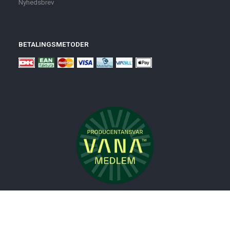
Nyhedsbrev
BETALINGSMETODER
Nyheder
Bolig
Småmøbler
Badeværelse