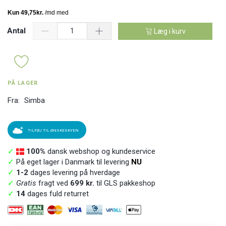
Antal
Læg i kurv
PÅ LAGER
Fra:
Simba
TILFØJ TIL ØNSKESKYEN
✓
100%
dansk webshop og kundeservice
✓
På eget lager i Danmark til levering
NU
✓
1-2
dages levering på hverdage
✓
Gratis
fragt ved
699 kr.
til GLS pakkeshop
✓
14
dages fuld returret