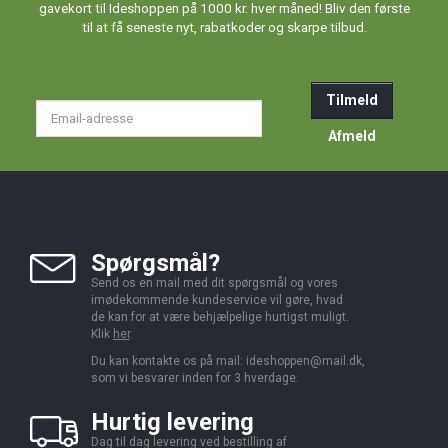
gavekort til Ideshoppen på 1000 kr. hver måned! Bliv den første
til at få seneste nyt, rabatkoder og skarpe tilbud.
Tilmeld
Email-
adresse
Afmeld
Spørgsmål?
Send os en mail med dit spørgsmål og vores
imødekommende kundeservice vil gøre, hvad
de kan for at være behjælpelige hurtigst muligt.
Klik
her
.
Du kan kontakte os på mail:
ideshoppen@mail.dk,
som vi besvarer inden for 3 hverdage.
Hurtig levering
Dag til dag levering ved bestilling af