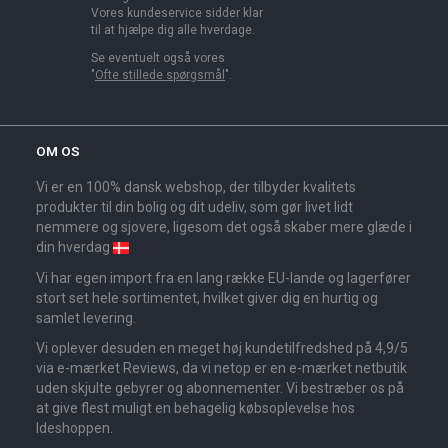
Vores kundeservice sidder klar
til at hjælpe dig alle hverdage.
Se eventuelt også vores
"
Ofte stillede spørgsmål
".
OM OS
Vi er en 100% dansk webshop, der tilbyder kvalitets
produkter til din bolig og dit udeliv, som gør livet lidt
nemmere og sjovere, ligesom det også skaber mere glæde i
din hverdag
Vi har egen import fra en lang række EU-lande og lagerfører
stort set hele sortimentet, hvilket giver dig en hurtig og
samlet levering.
Vi oplever desuden en meget høj kundetilfredshed på 4,9/5
via e-mærket Reviews, da vi netop er en e-mærket netbutik
uden skjulte gebyrer og abonnementer. Vi bestræber os på
at give flest muligt en behagelig købsoplevelse hos
Ideshoppen.