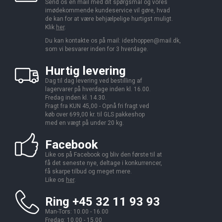
Send os en mail med dit spørgsmål og vores
imødekommende kundeservice vil gøre, hvad
de kan for at være behjælpelige hurtigst muligt.
Klik
her
.
Du kan kontakte os på mail:
ideshoppen@mail.dk,
som vi besvarer inden for 3 hverdage.
Hurtig levering
Dag til dag levering ved bestilling af
lagervarer på hverdage inden kl. 16.00.
Fredag inden kl. 14.30.
Fragt fra KUN 45,00 - Opnå fri fragt ved
køb over 699,00 kr. til GLS pakkeshop
med en vægt på under 20 kg.
Facebook
Like os på Facebook og bliv den første til at
få det seneste nye, deltage i konkurrencer,
få skarpe tilbud og meget mere.
Like os
her
.
Ring +45 32 11 93 93
Man-Tors: 10.00 - 16.00
Fredag: 10.00 - 15.00