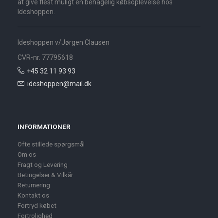
at give flest muligt en behagelig købsoplevelse hos
Ideshoppen.
Ideshoppen v/Jørgen Clausen
CVR-nr. 77795618
+45 32 11 93 93
ideshoppen@mail.dk
INFORMATIONER
Ofte stillede spørgsmål
Om os
Fragt og Levering
Betingelser & Vilkår
Returnering
Kontakt os
Fortryd købet
Fortrolighed