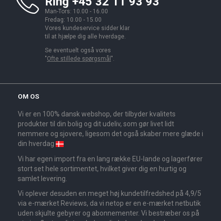
Ring +45 32 11 93 93
Man-Tors: 10.00 - 16.00
Fredag: 10.00 - 15.00
Vores kundeservice sidder klar
til at hjælpe dig alle hverdage.
Se eventuelt også vores
"
Ofte stillede spørgsmål
".
OM OS
Vi er en 100% dansk webshop, der tilbyder kvalitets
produkter til din bolig og dit udeliv, som gør livet lidt
nemmere og sjovere, ligesom det også skaber mere glæde i
din hverdag
Vi har egen import fra en lang række EU-lande og lagerfører
stort set hele sortimentet, hvilket giver dig en hurtig og
samlet levering.
Vi oplever desuden en meget høj kundetilfredshed på 4,9/5
via e-mærket Reviews, da vi netop er en e-mærket netbutik
uden skjulte gebyrer og abonnementer. Vi bestræber os på