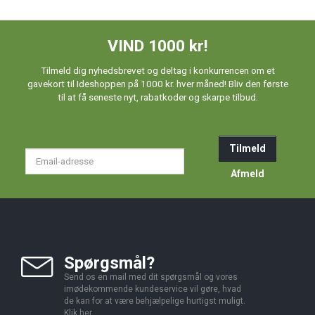
VIND 1000 kr!
Tilmeld dig nyhedsbrevet og deltag i konkurrencen om et
gavekort til Ideshoppen på 1000 kr. hver måned! Bliv den første
til at få seneste nyt, rabatkoder og skarpe tilbud.
Tilmeld
Email-
adresse
Afmeld
Spørgsmål?
Send os en mail med dit spørgsmål og vores
imødekommende kundeservice vil gøre, hvad
de kan for at være behjælpelige hurtigst muligt.
Klik
her
.