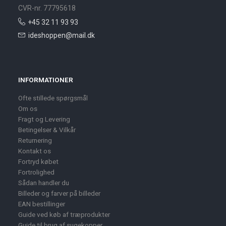
CVR-nr. 77795618
+45 32 11 93 93
ideshoppen@mail.dk
INFORMATIONER
Ofte stillede spørgsmål
Om os
Fragt og Levering
Betingelser & Vilkår
Returnering
Kontakt os
Fortryd købet
Fortrolighed
Sådan handler du
Billeder og farver på billeder
EAN bestillinger
Guide ved køb af træprodukter
Guide til brug af sugekopper