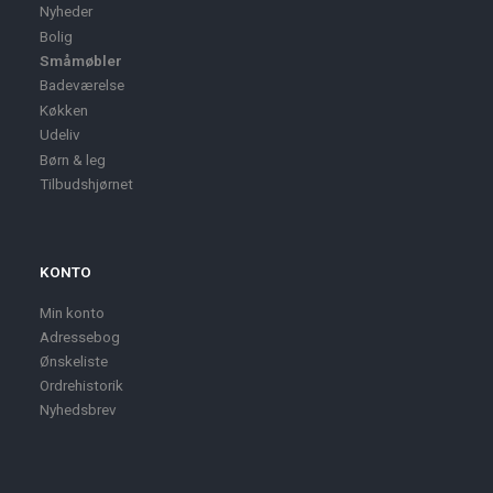
Nyheder
Bolig
Småmøbler
Badeværelse
Køkken
Udeliv
Børn & leg
Tilbudshjørnet
KONTO
Min konto
Adressebog
Ønskeliste
Ordrehistorik
Nyhedsbrev