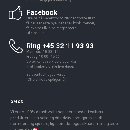
Facebook
Like os på Facebook og bliv den første til at
få det seneste nye, deltage i konkurrencer,
få skarpe tilbud og meget mere.
Like os
her
.
Ring +45 32 11 93 93
Man-Tors: 10.00 - 16.00
Fredag: 10.00 - 15.00
Vores kundeservice sidder klar
til at hjælpe dig alle hverdage.
Se eventuelt også vores
"
Ofte stillede spørgsmål
".
OM OS
Vi er en 100% dansk webshop, der tilbyder kvalitets
produkter til din bolig og dit udeliv, som gør livet lidt
nemmere og sjovere, ligesom det også skaber mere glæde i
din hverdag