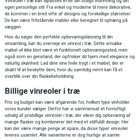
Vinreoler i træ kan tilpasses efter din boligs indretning og din
egen personlige stil. Fra enkel og moderne til mere dekorative,
de kommer i en bred vifte af designs og forskellige størrelser.
De kan være fritstående møbler eller beregnet til ophæng på
væggen.
Hvis du søger den perfekte opbevaringsløsning til din
vinsamling, bør du overveje en vinreol i træ. Dette smukke
møbel vil ikke blot være et funktionelt opbevaringssted, men
også som en genstand, der opfrisker dit hjem med elegance og
naturlig skønhed. Lad dine vine hvile trygt i et møbel, der er
skabt til at beskytte dem, hvor du samtidig nemt kan få et
overblik over din flaskebeholdning.
Billige vinreoler i træ
Pris og budget kan være afgørende for, hvilken type vinholder
vores kunder vælger. Derfor har vi sammensat et fornuftigt
udvalg af prisbillige vinreoler i træ, der sikrer dig opbevaring af
mange flasker og kombinerer det med et stilfuldt design. Her
kan der være mange penge at spare, da disse typer vinreoler
leveres usamlet. Alle varianterne er dog hurtige at samle.