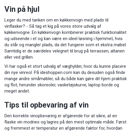
Vin på hjul
Leger du med tanken om en køkkenvogn med plads til
vinflasker? - Så tag et kig på vores store udvalg af
køkkenvogne
.
En køkkenvogn kombinerer praktisk funktionalitet
og udseende i et og kan være en ideel løsning i hjemmet, hvis
du står og mangler plads, da det fungerer som et ekstra møbel.
Samtidig er de særdeles velegnet til brug på terrassen, altanen
eller ved grillen.
Vi har også et stort udvalg af
væghylder
, hvor du kunne placere
din nye vinreol. På ideshoppen.com kan du desuden også finde
mange andre småmøbler, så du både kan gøre dit hjem praktisk
og flot, herunder
skoreoler
,
vasketøjskurve
,
laptop borde
og
meget andet.
Tips til opbevaring af vin
Den korrekte vinopbevaring er afgørende for at sikre, at en
flaske vin modnes og lagres på den mest optimale måde. Først
og fremmest er temperatur en afgørende faktor for, hvordan