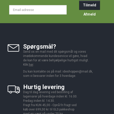
Tilmeld
Email-
adresse
Afmeld
Spørgsmål?
Send os en mail med dit spørgsmål og vores
imødekommende kundeservice vil gøre, hvad
de kan for at være behjælpelige hurtigst muligt.
Klik
her
.
Du kan kontakte os på mail:
ideshoppen@mail.dk,
som vi besvarer inden for 3 hverdage.
Hurtig levering
Dag til dag levering ved bestilling af
lagervarer på hverdage inden kl. 16.00.
Fredag inden kl. 14.30.
Fragt fra KUN 45,00 - Opnå fri fragt ved
køb over 699,00 kr. til GLS pakkeshop
med en vægt på under 20 kg.