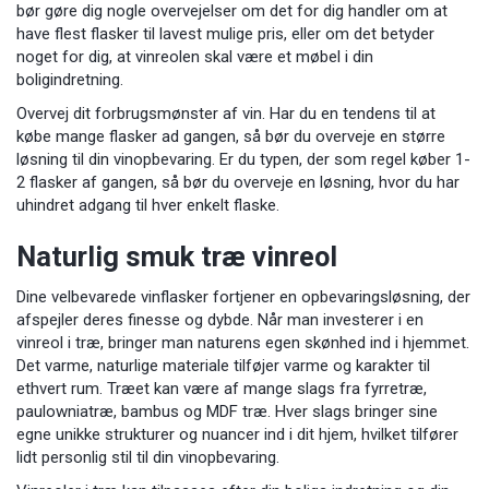
bør gøre dig nogle overvejelser om det for dig handler om at
have flest flasker til lavest mulige pris, eller om det betyder
noget for dig, at vinreolen skal være et møbel i din
boligindretning.
Overvej dit forbrugsmønster af vin. Har du en tendens til at
købe mange flasker ad gangen, så bør du overveje en større
løsning til din vinopbevaring. Er du typen, der som regel køber 1-
2 flasker af gangen, så bør du overveje en løsning, hvor du har
uhindret adgang til hver enkelt flaske.
Naturlig smuk træ vinreol
Dine velbevarede vinflasker fortjener en opbevaringsløsning, der
afspejler deres finesse og dybde. Når man investerer i en
vinreol i træ, bringer man naturens egen skønhed ind i hjemmet.
Det varme, naturlige materiale tilføjer varme og karakter til
ethvert rum. Træet kan være af mange slags fra fyrretræ,
paulowniatræ, bambus og MDF træ. Hver slags bringer sine
egne unikke strukturer og nuancer ind i dit hjem, hvilket tilfører
lidt personlig stil til din vinopbevaring.