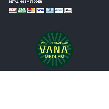
BETALINGSMETODER
Nyheder
Bolig
Småmøbler
Badeværelse
Køkken
Udeliv
Måtter