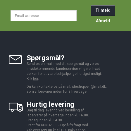
Tilmeld
Email-
adresse
Afmeld
Spørgsmål?
Send os en mail med dit spørgsmål og vores
imødekommende kundeservice vil gøre, hvad
de kan for at være behjælpelige hurtigst muligt.
Klik
her
.
Du kan kontakte os på mail:
ideshoppen@mail.dk,
som vi besvarer inden for 3 hverdage.
Hurtig levering
Dag til dag levering ved bestilling af
lagervarer på hverdage inden kl. 16.00.
Fredag inden kl. 14.30.
Fragt fra KUN 45,00 - Opnå fri fragt ved
køb over 699,00 kr. til GLS pakkeshop