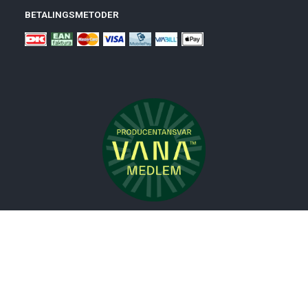
BETALINGSMETODER
Nyheder
Bolig
Småmøbler
Badeværelse
Køkken
Udeliv
Måtter