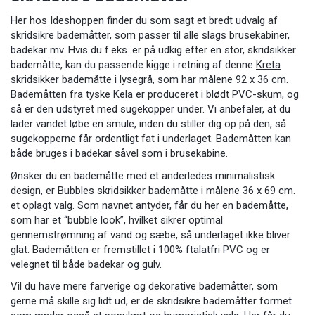
Her hos Ideshoppen finder du som sagt et bredt udvalg af
skridsikre bademåtter, som passer til alle slags brusekabiner,
badekar mv. Hvis du f.eks. er på udkig efter en stor, skridsikker
bademåtte, kan du passende kigge i retning af denne
Kreta
skridsikker bademåtte i lysegrå
, som har målene 92 x 36 cm
.
Bademåtten fra tyske Kela er produceret i blødt PVC-skum, og
så er den udstyret med sugekopper under. Vi anbefaler, at du
lader vandet løbe en smule, inden du stiller dig op på den, så
sugekopperne får ordentligt fat i underlaget. Bademåtten kan
både bruges i badekar såvel som i brusekabine.
Ønsker du en bademåtte med et anderledes minimalistisk
design, er
Bubbles skridsikker bademåtte
i målene 36 x 69 cm.
et oplagt valg. Som navnet antyder, får du her en bademåtte,
som har et “bubble look”, hvilket sikrer optimal
gennemstrømning af vand og sæbe, så underlaget ikke bliver
glat. Bademåtten er fremstillet i 100% ftalatfri PVC og er
velegnet til både badekar og gulv.
Vil du have mere farverige og dekorative bademåtter, som
gerne må skille sig lidt ud, er de
skridsikre bademåtter formet