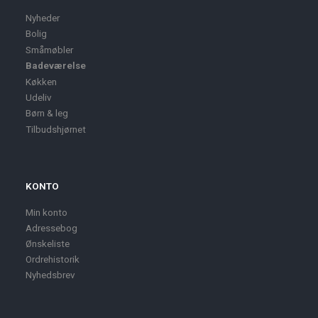
Nyheder
Bolig
Småmøbler
Badeværelse
Køkken
Udeliv
Børn & leg
Tilbudshjørnet
KONTO
Min konto
Adressebog
Ønskeliste
Ordrehistorik
Nyhedsbrev