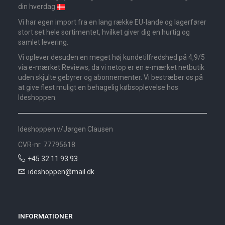
din hverdag
Vi har egen import fra en lang række EU-lande og lagerfører
stort set hele sortimentet, hvilket giver dig en hurtig og
samlet levering.
Vi oplever desuden en meget høj kundetilfredshed på 4,9/5
via e-mærket Reviews, da vi netop er en e-mærket netbutik
uden skjulte gebyrer og abonnementer. Vi bestræber os på
at give flest muligt en behagelig købsoplevelse hos
Ideshoppen.
Ideshoppen v/Jørgen Clausen
CVR-nr. 77795618
+45 32 11 93 93
ideshoppen@mail.dk
INFORMATIONER