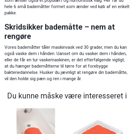
som ænder
også et populært og humoristisk valg. Her får du
hele 6 små bademåtter formet som ænder ved køb af en enkelt
pakke.
Skridsikker bademåtte – nem at
rengøre
Vores bademåtter tåler maskinvask ved 30 grader, men du kan
også vaske dem i hånden. Uanset om du vasker dem i hånden,
eller de får en tur vaskemaskinen, er det efterfølgende vigtigt,
at du hænger bademåtterne til tørre for at forebygge
bakteriedannelse. Husker du jævnligt at rengøre din bademåtte,
vil den holde sig pæn og ren i mange år.
Du kunne måske være interesseret i