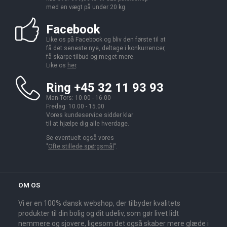
med en vægt på under 20 kg.
Facebook
Like os på Facebook og bliv den første til at
få det seneste nye, deltage i konkurrencer,
få skarpe tilbud og meget mere.
Like os
her
.
Ring +45 32 11 93 93
Man-Tors: 10.00 - 16.00
Fredag: 10.00 - 15.00
Vores kundeservice sidder klar
til at hjælpe dig alle hverdage.
Se eventuelt også vores
"
Ofte stillede spørgsmål
".
OM OS
Vi er en 100% dansk webshop, der tilbyder kvalitets
produkter til din bolig og dit udeliv, som gør livet lidt
nemmere og sjovere, ligesom det også skaber mere glæde i