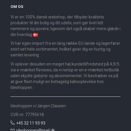
OM OS
Vi er en 100% dansk webshop, der tilbyder kvalitets
produkter til din bolig og dit udeliv, som gør livet lidt
nemmere og sjovere, ligesom det også skaber mere glæde i
din hverdag
Vi har egen import fra en lang række EU-lande og lagerfører
stort set hele sortimentet, hvilket giver dig en hurtig og
samlet levering.
Vi oplever desuden en meget høj kundetilfredshed på 4,9/5
via e-mærket Reviews, da vi netop er en e-mærket netbutik
uden skjulte gebyrer og abonnementer. Vi bestræber os på
at give flest muligt en behagelig købsoplevelse hos
Ideshoppen.
Ideshoppen v/Jørgen Clausen
CVR-nr. 77795618
+45 32 11 93 93
ideshoppen@mail.dk