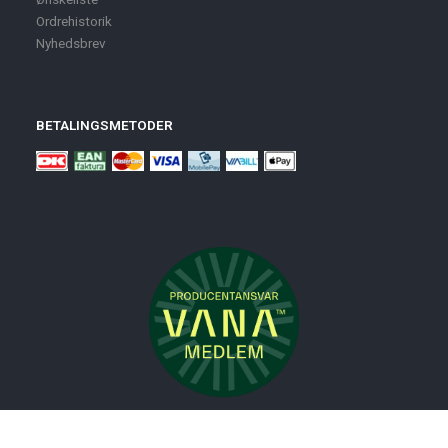
Ordrehistorik
Nyhedsbrev
BETALINGSMETODER
Nyheder
Bolig