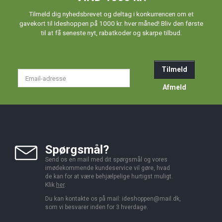
Tilmeld dig nyhedsbrevet og deltag i konkurrencen om et
gavekort til Ideshoppen på 1000 kr. hver måned! Bliv den første
til at få seneste nyt, rabatkoder og skarpe tilbud.
Tilmeld
Email-
adresse
Afmeld
Spørgsmål?
Send os en mail med dit spørgsmål og vores
imødekommende kundeservice vil gøre, hvad
de kan for at være behjælpelige hurtigst muligt.
Klik
her
.
Du kan kontakte os på mail:
ideshoppen@mail.dk,
som vi besvarer inden for 3 hverdage.