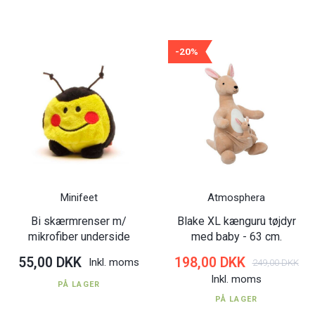
-20%
Minifeet
Atmosphera
Bi skærmrenser m/
Blake XL kænguru tøjdyr
mikrofiber underside
med baby - 63 cm.
55,00 DKK
198,00 DKK
Inkl. moms
249,00 DKK
Inkl. moms
PÅ LAGER
PÅ LAGER