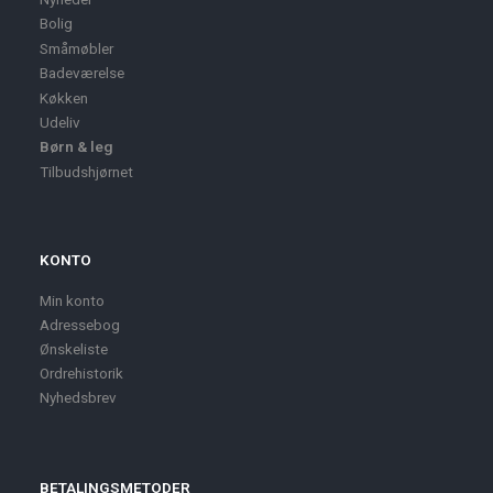
Bolig
Småmøbler
Badeværelse
Køkken
Udeliv
Børn & leg
Tilbudshjørnet
KONTO
Min konto
Adressebog
Ønskeliste
Ordrehistorik
Nyhedsbrev
BETALINGSMETODER