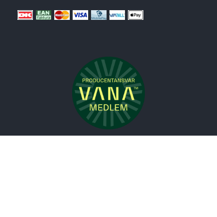
Nyheder
Bolig
Småmøbler
Badeværelse
Køkken
Udeliv
Måtter
Gardiner