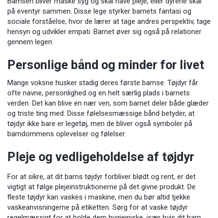
Bamsen bliver måske syg og skal have pleje, eller dyrene skal
på eventyr sammen. Disse lege styrker barnets fantasi og
sociale forståelse, hvor de lærer at tage andres perspektiv, tage
hensyn og udvikler empati. Barnet øver sig også på relationer
gennem legen.
Personlige bånd og minder for livet
Mange voksne husker stadig deres første bamse. Tøjdyr får
ofte navne, personlighed og en helt særlig plads i barnets
verden. Det kan blive en nær ven, som barnet deler både glæder
og triste ting med. Disse følelsesmæssige bånd betyder, at
tøjdyr ikke bare er legetøj, men de bliver også symboler på
barndommens oplevelser og følelser.
Pleje og vedligeholdelse af tøjdyr
For at sikre, at dit barns tøjdyr forbliver blødt og rent, er det
vigtigt at følge plejeinstruktionerne på det givne produkt. De
fleste tøjdyr kan vaskes i maskine, men du bør altid tjekke
vaskeanvisningerne på etiketten. Sørg for at vaske tøjdyr
regelmæssigt for at holde dem hygiejniske, især hvis dit barn