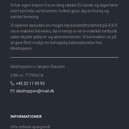
Vi har egen import fra en lang række EU-lande og lagerfører
stort set hele sortimentet, hvilket giver dig en hurtig og
samlet levering.
Vi oplever desuden en meget høj kundetilfredshed på 4,9/5
via e-mærket Reviews, da vi netop er en e-mærket netbutik
uden skjulte gebyrer og abonnementer. Vi bestræber os på
at give flest muligt en behagelig købsoplevelse hos
Ideshoppen.
Ideshoppen v/Jørgen Clausen
CVR-nr. 77795618
+45 32 11 93 93
ideshoppen@mail.dk
INFORMATIONER
Ofte stillede spørgsmål