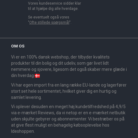
Vores kundeservice sidder klar
til at hjælpe dig alle hverdage.
Se eventuelt også vores
"
Ofte stillede spørgsmål
".
OM OS
Vi er en 100% dansk webshop, der tilbyder kvalitets
produkter til din bolig og dit udeliv, som gør livet lidt
nemmere og sjovere, ligesom det også skaber mere glæde i
din hverdag
Vi har egen import fra en lang række EU-lande og lagerfører
stort set hele sortimentet, hvilket giver dig en hurtig og
samlet levering.
Vi oplever desuden en meget høj kundetilfredshed på 4,9/5
via e-mærket Reviews, da vi netop er en e-mærket netbutik
uden skjulte gebyrer og abonnementer. Vi bestræber os på
at give flest muligt en behagelig købsoplevelse hos
Ideshoppen.