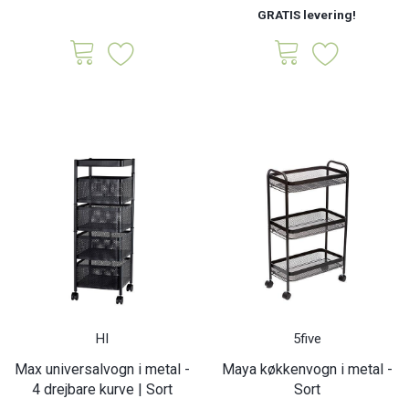
GRATIS levering!
HI
5five
Max universalvogn i metal -
Maya køkkenvogn i metal -
4 drejbare kurve | Sort
Sort