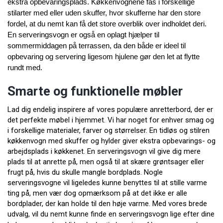
ekstra opbevaringsplads. Køkkenvognene fås i forskellige
stilarter med eller uden skuffer, hvor
skufferne har den store
fordel, at du nemt kan få det store overblik over indholdet deri.
En serveringsvogn er også en oplagt hjælper til
sommermiddagen på terrassen, da den både er ideel til
opbevaring og servering ligesom hjulene gør den let at flytte
rundt med.
Smarte og funktionelle møbler
Lad dig endelig inspirere af vores populære anretterbord, der er
det perfekte møbel i hjemmet. Vi har noget for enhver smag og
i forskellige materialer, farver og størrelser. En tidløs og stilren
køkkenvogn med skuffer og hylder giver ekstra opbevarings- og
arbejdsplads i køkkenet. En serveringsvogn vil give dig mere
plads til at anrette på, men også til at skære grøntsager eller
frugt på, hvis du skulle mangle bordplads. Nogle
serveringsvogne vil ligeledes kunne benyttes til at stille varme
ting på, men vær dog opmærksom på at det ikke er alle
bordplader, der kan holde til den høje varme. Med vores brede
udvalg, vil du nemt kunne finde en serveringsvogn lige efter dine