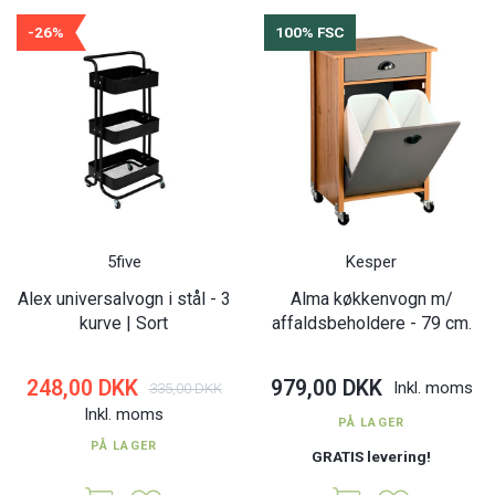
-26%
100% FSC
5five
Kesper
Alex universalvogn i stål - 3
Alma køkkenvogn m/
kurve | Sort
affaldsbeholdere - 79 cm.
248,00 DKK
979,00 DKK
Inkl. moms
335,00 DKK
Inkl. moms
PÅ LAGER
PÅ LAGER
GRATIS levering!