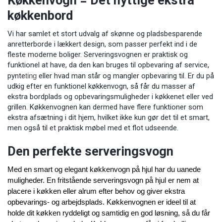
Køkkenvogn = Det nyttige ekstra
køkkenbord
Vi har samlet et stort udvalg af skønne og pladsbesparende
anretterborde i lækkert design, som passer perfekt ind i de
fleste moderne boliger. Serveringsvognen er praktisk og
funktionel at have, da den kan bruges til opbevaring af service
,
pynte
ting
eller hvad man står og mangler opbevaring til. Er du på
udkig efter en funktionel køkkenvogn, så får du masser af
ekstra bordplads og opbevaringsmuligheder i køkkenet eller ved
grillen. Køkkenvognen kan dermed have flere funktioner som
ekstra afsætning i dit hjem, hvilket ikke kun gør det til et smart,
men også til et praktisk møbel med et flot udseende.
Den perfekte serveringsvogn
Med en smart og elegant køkkenvogn på hjul har du uanede
muligheder. En fritstående serveringsvogn på hjul er nem at
placere i køkken eller alrum efter behov og giver ekstra
opbevarings- og arbejdsplads. Køkkenvognen er ideel til at
holde dit køkken ryddeligt og samtidig en god løsning, så du får