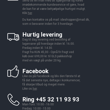
Send os en mail med dit spørgsmål og vores
imødekommende kundeservice vil gøre, hvad
de kan for at være behjælpelige hurtigst muligt.
Klik
her
.
Du kan kontakte os på mail:
ideshoppen@mail.dk,
som vi besvarer inden for 3 hverdage.
Hurtig levering
Dag til dag levering ved bestilling af
lagervarer på hverdage inden kl. 16.00.
Fredag inden kl. 14.30.
Fragt fra KUN 45,00 - Opnå fri fragt ved
køb over 699,00 kr. til GLS pakkeshop
med en vægt på under 20 kg.
Facebook
Like os på Facebook og bliv den første til at
få det seneste nye, deltage i konkurrencer,
få skarpe tilbud og meget mere.
Like os
her
.
Ring +45 32 11 93 93
Man-Tors: 10.00 - 16.00
Fredag: 10.00 - 15.00