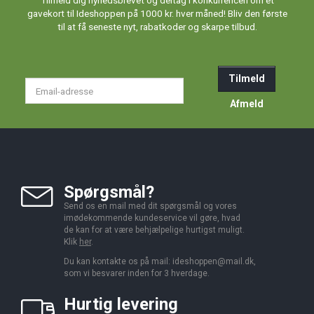
Tilmeld dig nyhedsbrevet og deltag i konkurrencen om et
gavekort til Ideshoppen på 1000 kr. hver måned! Bliv den første
til at få seneste nyt, rabatkoder og skarpe tilbud.
Tilmeld
Email-
adresse
Afmeld
Spørgsmål?
Send os en mail med dit spørgsmål og vores
imødekommende kundeservice vil gøre, hvad
de kan for at være behjælpelige hurtigst muligt.
Klik
her
.
Du kan kontakte os på mail:
ideshoppen@mail.dk,
som vi besvarer inden for 3 hverdage.
Hurtig levering