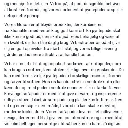
og med øje for detaljen. Vi tror på, at godt design ikke behøver
at koste en formue, og vores sortiment af pyntepuder afspejler
netop dette princip.
Vores filosofi er at tilbyde produkter, der kombinerer
funktionalitet med æstetik og god komfort. En pyntepude skal
ikke kun se godt ud, den skal også føles behagelig og være af
en kvalitet, der kan tåle daglig brug. Vi bestræber os på at give
dig en god oplevelse fra start til slut, og vores billige levering
gør det endnu mere attraktivt at handle hos os.
Vi har samlet et flot og populært sortiment af sofapuder, som
kan bruges i sofaen, lænestolen eller lige hvor du ønsker det. Du
kan med fordel vælge pyntepuder i forskellige mønstre, former
og farver til sofaen. Hos os kan du pifte din neutrale sofa eller
lænestol op med puder i neutrale nuancer eller i stærke farver.
Farverige sofapuder er med til at give et varmt og inspirerende
udtryk i stuen. Tilbehør som puder og
plaider
kan lettere skiftes
ud og er en super nem måde, hvorpå du kan skabe et nyt og
moderne look i stuen. Vores sofapuder leveres i et indbydende
design, der er med til at give en god atmosfære og er med til at
vise din helt egen personlige stil, så her kan du bare slå dig løs