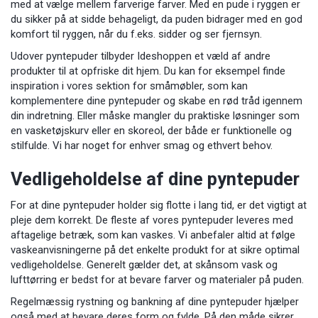
med at vælge mellem farverige farver. Med en pude i ryggen er
du sikker på at sidde behageligt, da puden bidrager med en god
komfort til ryggen, når du f.eks. sidder og ser fjernsyn.
Udover pyntepuder tilbyder Ideshoppen et væld af andre
produkter til at opfriske dit hjem. Du kan for eksempel finde
inspiration i vores sektion for
småmøbler
, som kan
komplementere dine pyntepuder og skabe en rød tråd igennem
din indretning. Eller måske mangler du praktiske løsninger som
en
vasketøjskurv
eller en
skoreol
, der både er funktionelle og
stilfulde. Vi har noget for enhver smag og ethvert behov.
Vedligeholdelse af dine pyntepuder
For at dine pyntepuder holder sig flotte i lang tid, er det vigtigt at
pleje dem korrekt. De fleste af vores pyntepuder leveres med
aftagelige betræk, som kan vaskes. Vi anbefaler altid at følge
vaskeanvisningerne på det enkelte produkt for at sikre optimal
vedligeholdelse. Generelt gælder det, at skånsom vask og
lufttørring er bedst for at bevare farver og materialer på puden.
Regelmæssig rystning og bankning af dine pyntepuder hjælper
også med at bevare deres form og fylde. På den måde sikrer