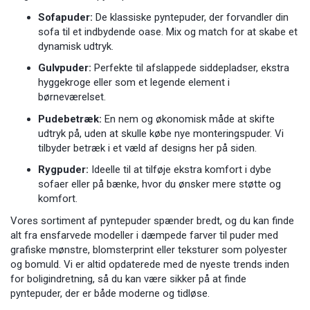
Sofapuder:
De klassiske pyntepuder, der forvandler din
sofa til et indbydende oase. Mix og match for at skabe et
dynamisk udtryk.
Gulvpuder:
Perfekte til afslappede siddepladser, ekstra
hyggekroge eller som et legende element i
børneværelset.
Pudebetræk:
En nem og økonomisk måde at skifte
udtryk på, uden at skulle købe nye monteringspuder. Vi
tilbyder betræk i et væld af designs her på siden.
Rygpuder:
Ideelle til at tilføje ekstra komfort i dybe
sofaer eller på bænke, hvor du ønsker mere støtte og
komfort.
Vores sortiment af pyntepuder spænder bredt, og du kan finde
alt fra ensfarvede modeller i dæmpede farver til puder med
grafiske mønstre, blomsterprint eller teksturer som polyester
og bomuld. Vi er altid opdaterede med de nyeste trends inden
for boligindretning, så du kan være sikker på at finde
pyntepuder, der er både moderne og tidløse.