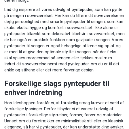
det er muligt.
Lad dig inspirere af vores udvalg af pyntepuder, som kan pynte
på sengen i soveværelset. Her kan du tilføre dit soveværelse en
dejlig personlighed med smarte pyntepuder til sengen, som kan
skabe ekstra hygge og komfort i soveværelset. Ikke alene er
pyntepuder tiltænkt som dekorativt tilbehør i soveværelset, men
de har også en praktisk funktion som gavlpude i sengen. Vores
pyntepuder til sengen er også behagelige at læne sig op af og
er med til at give den optimale støtte i sengen, når der f.eks.
skal spises morgenmad på sengen eller tjekkes mail m.m.
Indret dit soveværelse nemt med pyntepuder, om du er til det
enkle og stilrene eller det mere farverige design.
Forskellige slags pyntepuder til
enhver indretning
Hos Ideshoppen forstår vi, at forskellig smag kræver et væld af
forskellige løsninger. Derfor tilbyder vi et varieret udvalg af
pyntepuder i forskellige størrelser, former, farver og materialer.
Uanset om du foretrækker en minimalistisk stil eller en klassisk
elegance, så har vi pyntepuder, der kan understøtte dine ønsker.