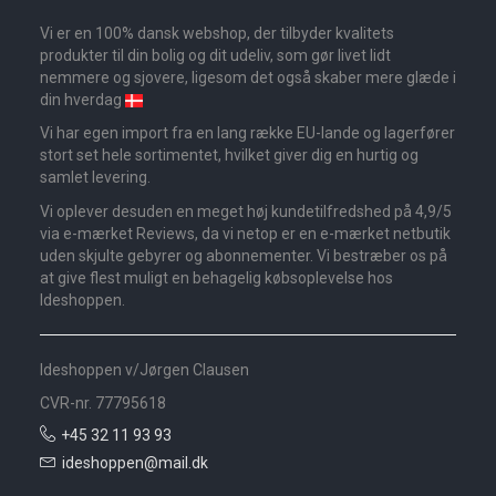
Vi er en 100% dansk webshop, der tilbyder kvalitets
produkter til din bolig og dit udeliv, som gør livet lidt
nemmere og sjovere, ligesom det også skaber mere glæde i
din hverdag
Vi har egen import fra en lang række EU-lande og lagerfører
stort set hele sortimentet, hvilket giver dig en hurtig og
samlet levering.
Vi oplever desuden en meget høj kundetilfredshed på 4,9/5
via e-mærket Reviews, da vi netop er en e-mærket netbutik
uden skjulte gebyrer og abonnementer. Vi bestræber os på
at give flest muligt en behagelig købsoplevelse hos
Ideshoppen.
Ideshoppen v/Jørgen Clausen
CVR-nr. 77795618
+45 32 11 93 93
ideshoppen@mail.dk