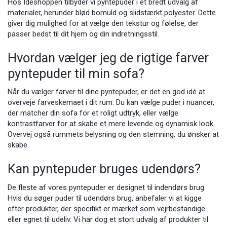
Hos Ideshoppen tilbyder vi pyntepuder i et bredt udvalg af
materialer, herunder blød bomuld og slidstærkt polyester. Dette
giver dig mulighed for at vælge den tekstur og følelse, der
passer bedst til dit hjem og din indretningsstil.
Hvordan vælger jeg de rigtige farver
pyntepuder til min sofa?
Når du vælger farver til dine pyntepuder, er det en god idé at
overveje farveskemaet i dit rum. Du kan vælge puder i nuancer,
der matcher din sofa for et roligt udtryk, eller vælge
kontrastfarver for at skabe et mere levende og dynamisk look.
Overvej også rummets belysning og den stemning, du ønsker at
skabe.
Kan pyntepuder bruges udendørs?
De fleste af vores pyntepuder er designet til indendørs brug.
Hvis du søger puder til udendørs brug, anbefaler vi at kigge
efter produkter, der specifikt er mærket som vejrbestandige
eller egnet til
udeliv
. Vi har dog et stort udvalg af produkter til