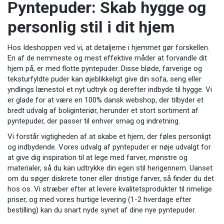
Pyntepuder: Skab hygge og
personlig stil i dit hjem
Hos Ideshoppen ved vi, at detaljerne i hjemmet gør forskellen.
En af de nemmeste og mest effektive måder at forvandle dit
hjem på, er med flotte pyntepuder. Disse bløde, farverige og
teksturfyldte puder kan øjeblikkeligt give din sofa, seng eller
yndlings lænestol et nyt udtryk og derefter indbyde til hygge. Vi
er glade for at være en 100% dansk webshop, der tilbyder et
bredt udvalg af boliginteriør, herunder et stort sortiment af
pyntepuder, der passer til enhver smag og indretning.
Vi forstår vigtigheden af at skabe et hjem, der føles personligt
og indbydende. Vores udvalg af pyntepuder er nøje udvalgt for
at give dig inspiration til at lege med farver, mønstre og
materialer, så du kan udtrykke din egen stil herigennem. Uanset
om du søger diskrete toner eller dristige farver, så finder du det
hos os. Vi stræber efter at levere kvalitetsprodukter til rimelige
priser, og med vores hurtige levering (1-2 hverdage efter
bestilling) kan du snart nyde synet af dine nye pyntepuder.