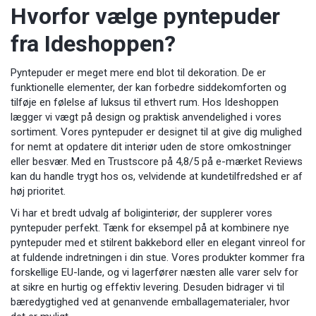
Hvorfor vælge pyntepuder
fra Ideshoppen?
Pyntepuder er meget mere end blot til dekoration. De er
funktionelle elementer, der kan forbedre siddekomforten og
tilføje en følelse af luksus til ethvert rum. Hos Ideshoppen
lægger vi vægt på design og praktisk anvendelighed i vores
sortiment. Vores pyntepuder er designet til at give dig mulighed
for nemt at opdatere dit interiør uden de store omkostninger
eller besvær. Med en Trustscore på 4,8/5 på e-mærket Reviews
kan du handle trygt hos os, velvidende at kundetilfredshed er af
høj prioritet.
Vi har et bredt udvalg af
boliginteriør
, der supplerer vores
pyntepuder perfekt. Tænk for eksempel på at kombinere nye
pyntepuder med et stilrent
bakkebord
eller en elegant
vinreol
for
at fuldende indretningen i din stue. Vores produkter kommer fra
forskellige EU-lande, og vi lagerfører næsten alle varer selv for
at sikre en hurtig og effektiv levering. Desuden bidrager vi til
bæredygtighed ved at genanvende emballagematerialer, hvor