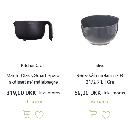
KitchenCraft
5five
MasterClass Smart Space
Røreskål i melamin - Ø
skålsæt m/ målebægre
21/2,7 L | Grå
319,00 DKK
69,00 DKK
Inkl. moms
Inkl. moms
PÅ LAGER
PÅ LAGER