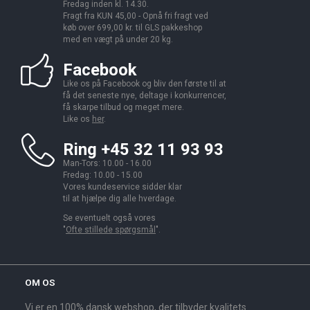
Fredag inden kl. 14.30.
Fragt fra KUN 45,00 - Opnå fri fragt ved
køb over 699,00 kr. til GLS pakkeshop
med en vægt på under 20 kg.
Facebook
Like os på Facebook og bliv den første til at
få det seneste nye, deltage i konkurrencer,
få skarpe tilbud og meget mere.
Like os
her
.
Ring +45 32 11 93 93
Man-Tors: 10.00 - 16.00
Fredag: 10.00 - 15.00
Vores kundeservice sidder klar
til at hjælpe dig alle hverdage.
Se eventuelt også vores
"
Ofte stillede spørgsmål
".
OM OS
Vi er en 100% dansk webshop, der tilbyder kvalitets