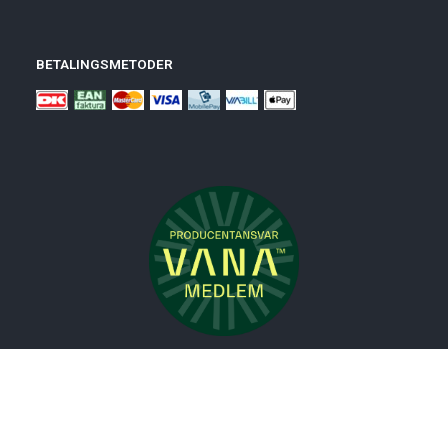
BETALINGSMETODER
Nyheder
Bolig
Småmøbler
Badeværelse
Køkken