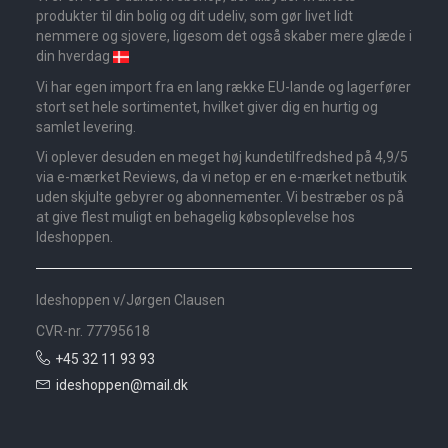
produkter til din bolig og dit udeliv, som gør livet lidt
nemmere og sjovere, ligesom det også skaber mere glæde i
din hverdag
Vi har egen import fra en lang række EU-lande og lagerfører
stort set hele sortimentet, hvilket giver dig en hurtig og
samlet levering.
Vi oplever desuden en meget høj kundetilfredshed på 4,9/5
via e-mærket Reviews, da vi netop er en e-mærket netbutik
uden skjulte gebyrer og abonnementer. Vi bestræber os på
at give flest muligt en behagelig købsoplevelse hos
Ideshoppen.
Ideshoppen v/Jørgen Clausen
CVR-nr. 77795618
+45 32 11 93 93
ideshoppen@mail.dk