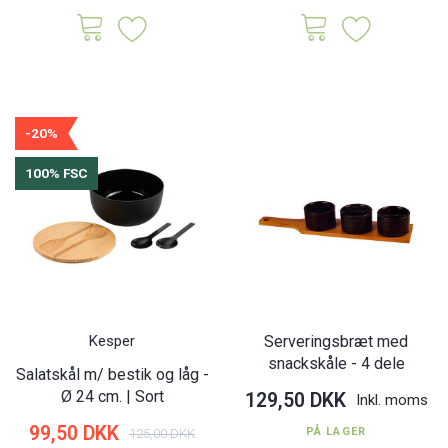
-20%
100% FSC
Kesper
Serveringsbræt med
snackskåle - 4 dele
Salatskål m/ bestik og låg -
Ø 24 cm. | Sort
129,50 DKK
Inkl. moms
99,50 DKK
125,00 DKK
PÅ LAGER