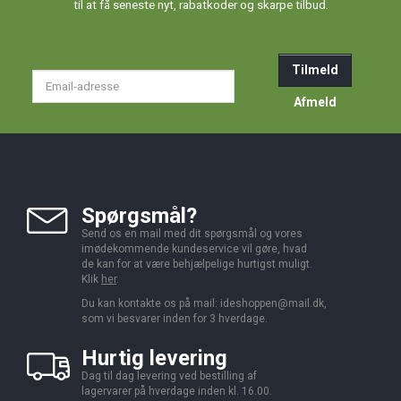
til at få seneste nyt, rabatkoder og skarpe tilbud.
Tilmeld
Email-
adresse
Afmeld
Spørgsmål?
Send os en mail med dit spørgsmål og vores
imødekommende kundeservice vil gøre, hvad
de kan for at være behjælpelige hurtigst muligt.
Klik
her
.
Du kan kontakte os på mail:
ideshoppen@mail.dk,
som vi besvarer inden for 3 hverdage.
Hurtig levering
Dag til dag levering ved bestilling af
lagervarer på hverdage inden kl. 16.00.