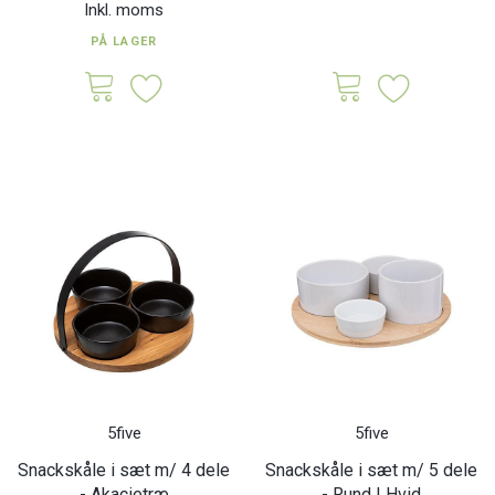
Inkl. moms
PÅ LAGER
5five
5five
Snackskåle i sæt m/ 4 dele
Snackskåle i sæt m/ 5 dele
- Akacietræ
- Rund | Hvid