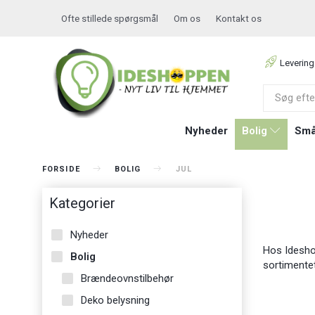
Ofte stillede spørgsmål
Om os
Kontakt os
Levering
Nyheder
Bolig
Små
FORSIDE
BOLIG
JUL
Kategorier
Nyheder
Hos Ideshopp
Bolig
sortimente
Brændeovnstilbehør
Deko belysning