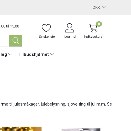
DKK
0
.00 til 15.00
Ønskeliste
Log ind
Indkøbskurv
 leg
Tilbudshjørnet
rme til julesmåkager, julebelysning, sjove ting til jul m.m. Se