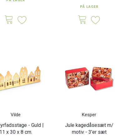
PÅ LAGER
PÅ LAGER
Vilde
Kesper
fyrfadsstage - Guld |
Jule kagedåsesæt m/
11 x 30 x 8 cm.
motiv - 3'er sæt