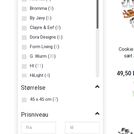
Bromma
(
9
)
By Javy
(
6
)
Clayre & Eef
(
8
)
Dora Designs
(
6
)
Form Living
(
2
)
Cookie 
sæt 
G. Wurm
(
30
)
HI
(
11
)
49,50
HiLight
(
4
)
Home Style Collection
(
5
)
Størrelse
Household Pleasure
(
2
)
45 x 45 cm
(
7
)
Kesper
(
2
)
Prisniveau
Minifeet
(
1
)
Nina Royal
(
1
)
Orion
(
5
)