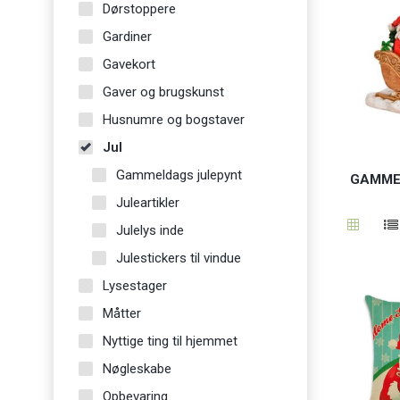
Dørstoppere
Gardiner
Gavekort
Gaver og brugskunst
Husnumre og bogstaver
Jul
Gammeldags julepynt
GAMME
Juleartikler
Julelys inde
Julestickers til vindue
Lysestager
Måtter
Nyttige ting til hjemmet
Nøgleskabe
Opbevaring