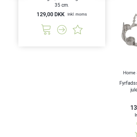
35 cm.
Sne
129,00 DKK
119,00 DK
Inkl. moms
Home S
Fyrfadss
jul
13
I