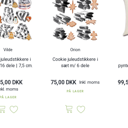
Vilde
Orion
juleudstikkere i
Cookie juleudstikkere i
6 dele | 7,5 cm.
sæt m/ 6 dele
pynt
5,00 DKK
75,00 DKK
99,
Inkl. moms
nkl. moms
PÅ LAGER
PÅ LAGER
 47 LED lys -
Snowflake Christmas Jack
Julestick