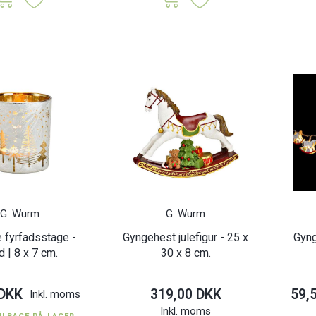
G. Wurm
G. Wurm
 fyrfadsstage -
Gyngehest julefigur - 25 x
Gyn
d | 8 x 7 cm.
30 x 8 cm.
 DKK
319,00 DKK
59,
Inkl. moms
Inkl. moms