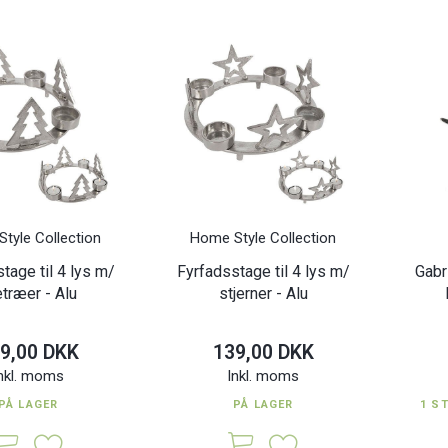
fnug
Russell - Dørstopper dyr
K
349,00 DKK
35,0
Inkl. moms
Inkl. moms
tyle Collection
Home Style Collection
tage til 4 lys m/
Fyrfadsstage til 4 lys m/
Gabr
etræer - Alu
stjerner - Alu
9,00 DKK
139,00 DKK
nkl. moms
Inkl. moms
PÅ LAGER
PÅ LAGER
1 S