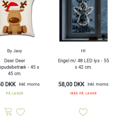
By Javy
HI
Deer Deer
Engel m/ 48 LED lys - 55
epudebetræk - 45 x
x 42 cm.
45 cm.
50 DKK
58,00 DKK
Inkl. moms
Inkl. moms
PÅ LAGER
IKKE PÅ LAGER
er m/ rensdyr - 41 x
Julesticker m/ snemand og
Jule