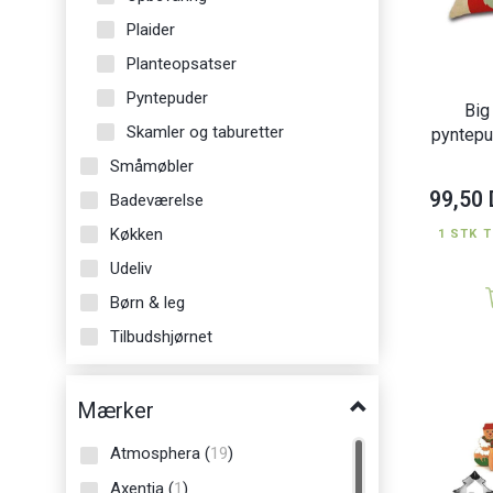
Plaider
Planteopsatser
Pyntepuder
Big
Skamler og taburetter
pyntepu
Småmøbler
99,50
Badeværelse
Køkken
1 STK T
Udeliv
Børn & leg
Tilbudshjørnet
Mærker
Atmosphera
(
19
)
Axentia
(
1
)