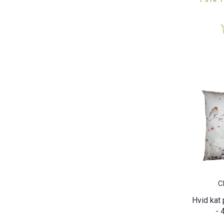
1 STK T
C
Hvid kat
- 