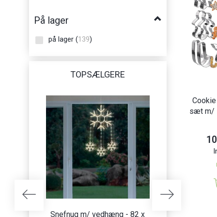
Pobra
(
15
)
På lager
Puckator
(
2
)
på lager
(
139
)
Silikomart
(
2
)
Vilde
(
8
)
TOPSÆLGERE
Cookie 
sæt m/ 1
10
I
Snefnug m/ vedhæng - 82 x
Lysgardin m/