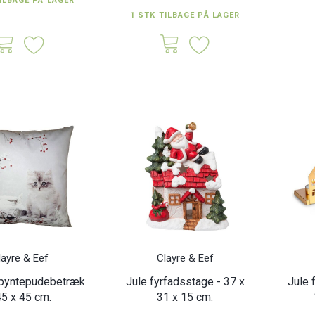
ILBAGE PÅ LAGER
1 STK TILBAGE PÅ LAGER
layre & Eef
Clayre & Eef
 pyntepudebetræk
Jule fyrfadsstage - 37 x
Jule 
45 x 45 cm.
31 x 15 cm.