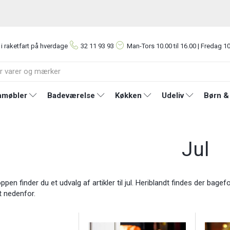
 i raketfart på hverdage
32 11 93 93
Man-Tors
10.00 til 16.00 | Fredag 10
møbler
Badeværelse
Køkken
Udeliv
Børn &
Jul
en finder du et udvalg af artikler til jul. Heriblandt findes der bagefo
t nedenfor.