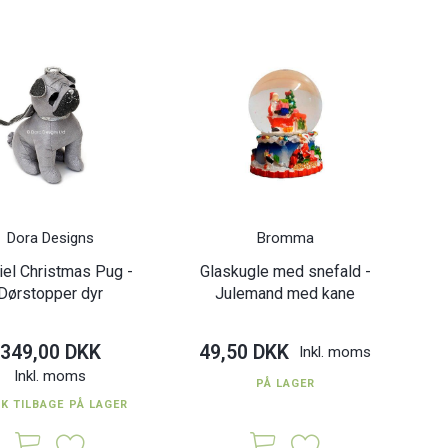
29 cm.
træ - 60 x 40 cm.
0 DKK
49,00 DKK
Inkl. moms
Inkl. moms
Dora Designs
Bromma
iel Christmas Pug -
Glaskugle med snefald -
Dørstopper dyr
Julemand med kane
349,00 DKK
49,50 DKK
Inkl. moms
Inkl. moms
PÅ LAGER
TK TILBAGE PÅ LAGER