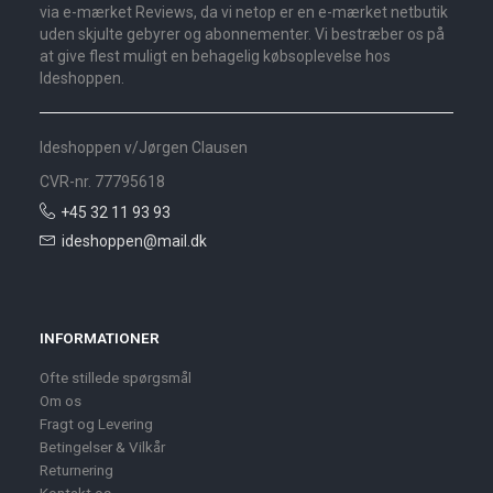
via e-mærket Reviews, da vi netop er en e-mærket netbutik
uden skjulte gebyrer og abonnementer. Vi bestræber os på
at give flest muligt en behagelig købsoplevelse hos
Ideshoppen.
Ideshoppen v/Jørgen Clausen
CVR-nr. 77795618
+45 32 11 93 93
ideshoppen@mail.dk
INFORMATIONER
Ofte stillede spørgsmål
Om os
Fragt og Levering
Betingelser & Vilkår
Returnering