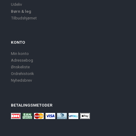
Udeliv
Børn & leg
Tilbudshjørnet
KONTO
Min konto
Adressebog
Ønskeliste
Ordrehistorik
Nyhedsbrev
BETALINGSMETODER