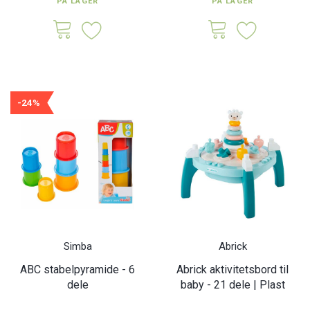
PÅ LAGER
PÅ LAGER
-24%
Simba
Abrick
ABC stabelpyramide - 6
Abrick aktivitetsbord til
dele
baby - 21 dele | Plast