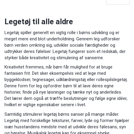
Legetøj til alle aldre
Legetøj spiller generelt en vigtig rolle i børns udvikling og er
meget mere end blot underholdning. Gennem leg udforsker
børn verden omkring sig, udvikler sociale færdigheder og
udtrykker deres følelser. Legetøj fungerer som et redskab, der
styrker både kreativitet og stimulering af sanserne.
Kreativitet fremmes, når børn får mulighed for at bruge
fantasien frit. Det sker eksempelvis ved at lege med
byggeklodser, tegnesager, udklædningstøj eller rollespilslegetøj.
Denne form for leg opfordrer børn til at lave deres egne
historier, finde på nye løsninger og tænke nyt og anderledes.
Det lærer dem også at træffe beslutninger og følge egne idéer,
hvilket er vigtige egenskaber senere i livet.
Samtidig stimulerer legetøj børns sanser på mange måder.
Legetøj med forskellige teksturer, farver, lyde og former hjælper
især husstandens mindste med at udvikle deres følesans, syn
og hørelse. Musikalsk legetøj kan for eksempel styrke