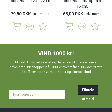
Frontlæsser 1:24 | 22 cm.
Frontlæsser m/ optræk |
16 cm.
79,50 DKK
65,00 DKK
Inkl. moms
Inkl. moms
VIND 1000 kr!
Tilmeld dig nyhedsbrevet og deltag i konkurrencen om et
gavekort til Ideshoppen på 1000 kr. hver måned! Bliv den første
til at få seneste nyt, rabatkoder og skarpe tilbud.
Tilmeld
Email-
adresse
Afmeld