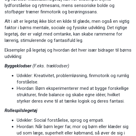
lydforståelse og rytmesans, mens sensoriske bolde og
stofbøger træner finmotorik og berøringssans.
Alt i alt er legetøj ikke blot en kilde til glæde, men også en vigtig
faktor i børns mentale, sociale og fysiske udvikling. Det rigtige
legetøj, der er valgt med omtanke, kan skabe rammerne for
lærerig, stimulerende og fantasifuld leg.
Eksempler på legetøj og hvordan det hver især bidrager til børns
udvikling:
Byggeklodser
(F.eks. træklodser)
Udvikler: Kreativitet, problemløsning, finmotorik og rumlig
forståelse.
Hvordan: Børn eksperimenterer med at bygge forskellige
strukturer, finde balance og skabe egne idéer, hvilket
styrker deres evne til at tænke logisk og deres fantasi.
Rollespilslegetøj
Udvikler: Social forståelse, sprog og empati.
Hvordan: Når børn leger far, mor og børn eller klæder sig
ud som læge, superhelt eller købmand, så øver de sig i