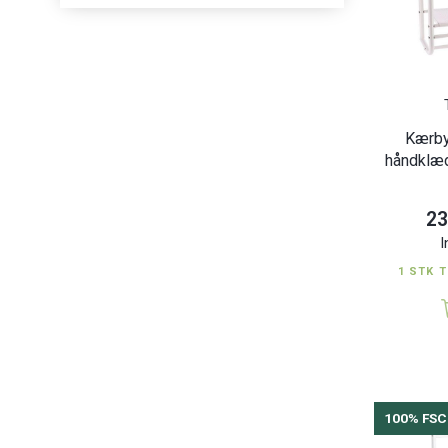
Kærby
håndklæ
23
I
1 STK T
100% FSC