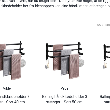
skal være tørre, når du bruger dem. Det nytter ikke noget, at de ligger 
dklædeholder her fra Ideshoppen kan dine håndklæder let hænges op,
SORTER
Vilde
Vilde
håndklædeholder 3
Balling håndklædeholder 3
Balli
r - Sort 40 cm.
stænger - Sort 50 cm.
stæ