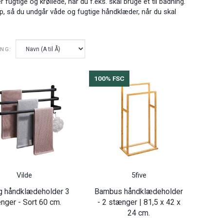
fugtige og krøllede, når du f.eks. skal bruge et til badning.
 så du undgår våde og fugtige håndklæder, når du skal
ING:
100% FSC
Vilde
5five
ng håndklædeholder 3
Bambus håndklædeholder
nger - Sort 60 cm.
- 2 stænger | 81,5 x 42 x
24 cm.