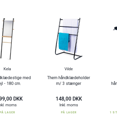
Kela
Vilde
dklædestige med
Them håndklædeholder
jl - 180 cm.
m/ 3 stænger
hå
99,00 DKK
148,00 DKK
nkl. moms
Inkl. moms
PÅ LAGER
PÅ LAGER
1 S