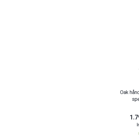
Oak hån
spe
1.7
I