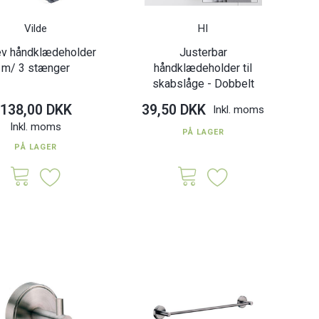
Vilde
HI
ev håndklædeholder
Justerbar
m/ 3 stænger
håndklædeholder til
skabslåge - Dobbelt
138,00 DKK
39,50 DKK
Inkl. moms
Inkl. moms
PÅ LAGER
PÅ LAGER
åndklædeholder - 2
Them håndklædeholder m/ 3
Ba
| 81,5 x 42 x 24 cm.
stænger
0 DKK
148,00 DKK
Inkl. moms
Inkl. moms