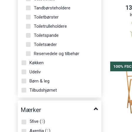
13
Tandbørsteholdere
I
Toiletbørster
Toiletrulleholdere
Toiletspande
Toiletsæder
Reservedele og tilbehør
Køkken
100% FSC
Udeliv
Børn & leg
Tilbudshjørnet
Mærker
5five
(
5
)
Axentia
(
1
)