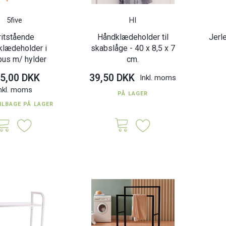
5five
HI
ritstående
Håndklædeholder til
Jerl
100% FSC
klædeholder i
skabslåge - 40 x 8,5 x 7
us m/ hylder
cm.
5,00 DKK
39,50 DKK
Inkl. moms
nkl. moms
PÅ LAGER
ILBAGE PÅ LAGER
klædeholder 3
Håndklædeholder til
Bambus h
Sort 60 cm.
skabslåge - 40 x 8,5 x 7 cm.
stænger 
K
39,50 DKK
139,0
Inkl. moms
Inkl. moms