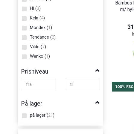
Bambus 
HI
(
3
)
m/ hyl
Kela
(
4
)
31
Mondex
(
1
)
I
Tendance
(
2
)
Vilde
(
7
)
Wenko
(
1
)
Prisniveau
100% FSC
På lager
på lager
(
21
)