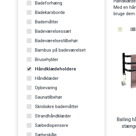
Håndklæder 
Badeforhæng
Med en hån
Badekarsborde
bruge dem.
Bademåtter
Badeværelsessæt
Badeværelsestilbehør
Bambus på badeværelset
Brusehylder
Håndklædeholdere
Håndklæder
Opbevaring
Saunatilbehør
Skridsikre bademåtter
Strandhåndklæder
Balling 
Sæbedispensere
stænge
Sæbeskåle