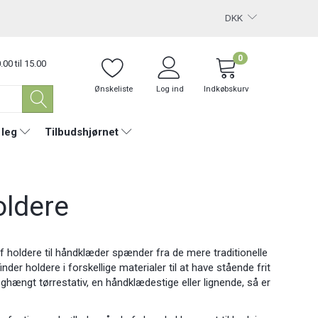
DKK
0
.00 til 15.00
Ønskeliste
Log ind
Indkøbskurv
 leg
Tilbudshjørnet
ldere
 holdere til håndklæder spænder fra de mere traditionelle
r holdere i forskellige materialer til at have stående frit
ghængt tørrestativ, en håndklædestige eller lignende, så er