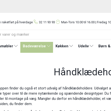
 i raketfart på hverdage
32 11 93 93
Man-Tors
10.00 til 16.00 | Fredag 10
møbler
Badeværelse
Køkken
Udeliv
Børn &
Håndklædeho
pen finder du også et stort udvalg af håndklædeholdere. Udvalget af
e typer over til de mere nytænkende og spændende designtyper. Du finde
ller til montage på væg. Mangler du derfor en håndklædeholder, et væ
siden, du finder dem.