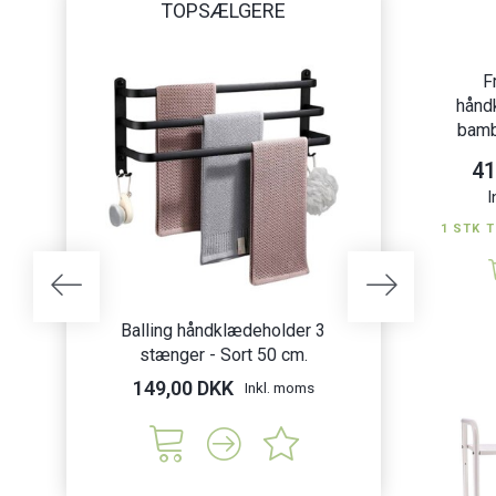
TOPSÆLGERE
F
hånd
bamb
41
I
1 STK T
Balling håndklædeholder 3
Balling hånd
stænger - Sort 50 cm.
stænger - 
149,00 DKK
179,00 DK
Inkl. moms