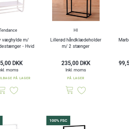
Tendance
HI
 væghylde m/
Lillerød håndklædeholder
Marb
destænger - Hvid
m/ 2 stænger
5,00 DKK
235,00 DKK
99,
nkl. moms
Inkl. moms
ILBAGE PÅ LAGER
PÅ LAGER
100% FSC