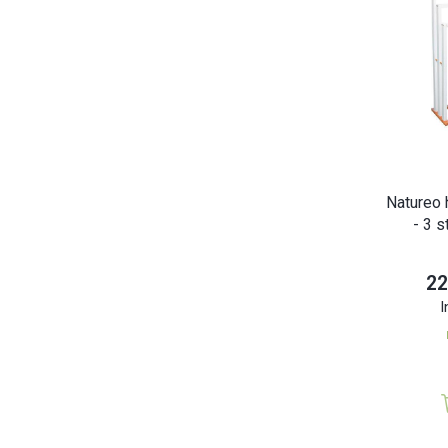
Natureo
- 3 s
22
I