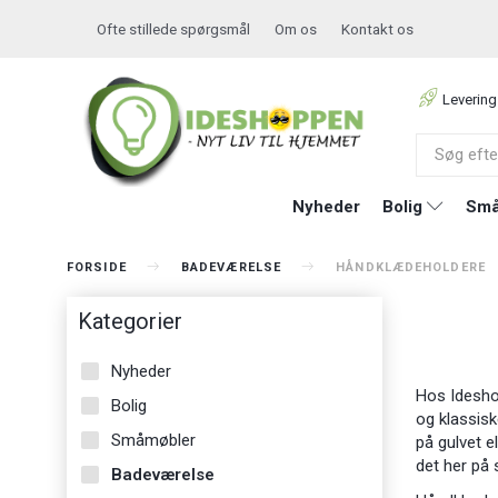
Ofte stillede spørgsmål
Om os
Kontakt os
Levering
Nyheder
Bolig
Små
FORSIDE
BADEVÆRELSE
HÅNDKLÆDEHOLDERE
Kategorier
Nyheder
Hos Ideshop
Bolig
og klassisk
Småmøbler
på gulvet e
det her på 
Badeværelse