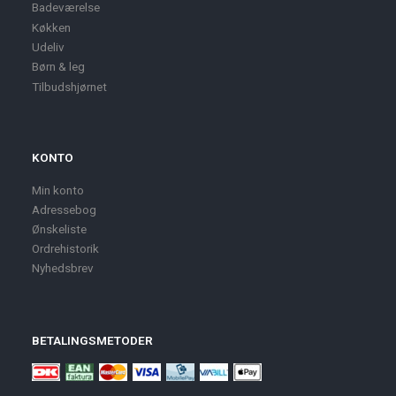
Badeværelse
Køkken
Udeliv
Børn & leg
Tilbudshjørnet
KONTO
Min konto
Adressebog
Ønskeliste
Ordrehistorik
Nyhedsbrev
BETALINGSMETODER