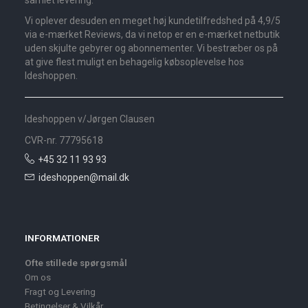
Vi oplever desuden en meget høj kundetilfredshed på 4,9/5
via e-mærket Reviews, da vi netop er en e-mærket netbutik
uden skjulte gebyrer og abonnementer. Vi bestræber os på
at give flest muligt en behagelig købsoplevelse hos
Ideshoppen.
Ideshoppen v/Jørgen Clausen
CVR-nr. 77795618
+45 32 11 93 93
ideshoppen@mail.dk
INFORMATIONER
Ofte stillede spørgsmål
Om os
Fragt og Levering
Betingelser & Vilkår