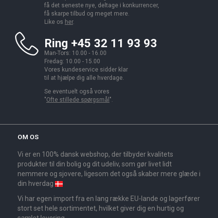
få det seneste nye, deltage i konkurrencer,
få skarpe tilbud og meget mere.
Like os
her
.
Ring +45 32 11 93 93
Man-Tors: 10.00 - 16.00
Fredag: 10.00 - 15.00
Vores kundeservice sidder klar
til at hjælpe dig alle hverdage.
Se eventuelt også vores
"
Ofte stillede spørgsmål
".
OM OS
Vi er en 100% dansk webshop, der tilbyder kvalitets
produkter til din bolig og dit udeliv, som gør livet lidt
nemmere og sjovere, ligesom det også skaber mere glæde i
din hverdag
Vi har egen import fra en lang række EU-lande og lagerfører
stort set hele sortimentet, hvilket giver dig en hurtig og
samlet levering.