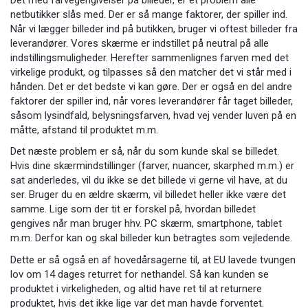
netbutikker slås med. Der er så mange faktorer, der spiller ind.
Når vi lægger billeder ind på butikken, bruger vi oftest billeder fra
leverandører. Vores skærme er indstillet på neutral på alle
indstillingsmuligheder. Herefter sammenlignes farven med det
virkelige produkt, og tilpasses så den matcher det vi står med i
hånden. Det er det bedste vi kan gøre. Der er også en del andre
faktorer der spiller ind, når vores leverandører får taget billeder,
såsom lysindfald, belysningsfarven, hvad vej vender luven på en
måtte, afstand til produktet m.m.
Det næste problem er så, når du som kunde skal se billedet.
Hvis dine skærmindstillinger (farver, nuancer, skarphed m.m.) er
sat anderledes, vil du ikke se det billede vi gerne vil have, at du
ser. Bruger du en ældre skærm, vil billedet heller ikke være det
samme. Lige som der tit er forskel på, hvordan billedet
gengives når man bruger hhv. PC skærm, smartphone, tablet
m.m. Derfor kan og skal billeder kun betragtes som vejledende.
Dette er så også en af hovedårsagerne til, at EU lavede tvungen
lov om 14 dages returret for nethandel. Så kan kunden se
produktet i virkeligheden, og altid have ret til at returnere
produktet, hvis det ikke lige var det man havde forventet.