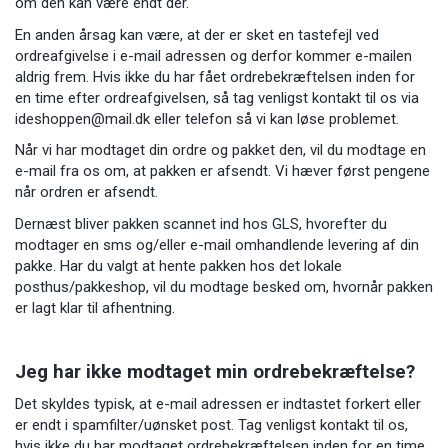
om den kan være endt der.
En anden årsag kan være, at der er sket en tastefejl ved
ordreafgivelse i e-mail adressen og derfor kommer e-mailen
aldrig frem. Hvis ikke du har fået ordrebekræftelsen inden for
en time efter ordreafgivelsen, så tag venligst kontakt til os via
ideshoppen@mail.dk
eller telefon så vi kan løse problemet.
Når vi har modtaget din ordre og pakket den, vil du modtage en
e-mail fra os om, at pakken er afsendt. Vi hæver først pengene
når ordren er afsendt.
Dernæst bliver pakken scannet ind hos GLS, hvorefter du
modtager en sms og/eller e-mail omhandlende levering af din
pakke. Har du valgt at hente pakken hos det lokale
posthus/pakkeshop, vil du modtage besked om, hvornår pakken
er lagt klar til afhentning.
Jeg har ikke modtaget min ordrebekræftelse?
Det skyldes typisk, at e-mail adressen er indtastet forkert eller
er endt i spamfilter/uønsket post. Tag venligst kontakt til os,
hvis ikke du har modtaget ordrebekræftelsen inden for en time,