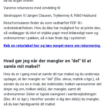
da du afgav ordren.
Varerne returneres med omdeling til:
Ideshoppen V/Jørgen Clausen, Trykkerivej 4, 9560 Hadsund
Returformularen finder du som vedhæftet PDF-fil i
ordrebekræftelsen. Hvis du ikke har mulighed for at printe den,
så vedlægger du blot et stykke papir med letlæseligt navn og
ordrenummer i pakken, så vi kan finde dig i systemet.
Køb en returlabel her og læs meget mere om returnering.
Hvad gør jeg når der mangler en "del" til at
samle mit møbel?
Hvis du er i gang med at samle dit nye møbel og du undervejs
opdager, at der mangler en "del" (Eks. skrue, møtrik o.lign.), så
sender du os en e-mail, der indeholder, hvilket varenummer det
drejer sig om, hvilken del(e), der mangler, samt dit
ordrenummer. Delen er typisk navngivet i samlevejledningen
(Eks. A1 el. lign.). Herefter sender vi dig den del(e) du mangler,
så du kan færdigsamle dit møbel.