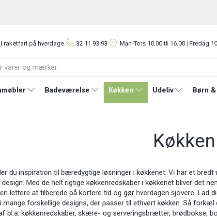
 i raketfart på hverdage
32 11 93 93
Man-Tors
10.00 til 16.00 | Fredag 10
møbler
Badeværelse
Køkken
Udeliv
Børn &
Køkken
er du inspiration til bæredygtige løsninger i køkkenet. Vi har et bredt 
ot design. Med de helt rigtige køkkenredskaber i køkkenet bliver det ne
n lettere at tilberede på kortere tid og gør hverdagen sjovere. Lad d
i mange forskellige designs, der passer til ethvert køkken. Så forkæl 
af bl.a. køkkenredskaber, skære- og serveringsbrætter, brødbokse, b