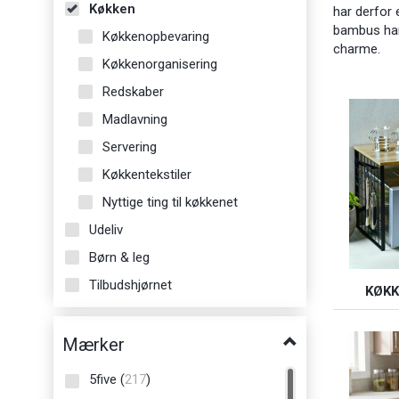
Køkken
har derfor 
bambus har 
Køkkenopbevaring
charme.
Køkkenorganisering
Redskaber
Madlavning
Servering
Køkkentekstiler
Nyttige ting til køkkenet
Udeliv
Børn & leg
Tilbudshjørnet
KØK
Mærker
5five
(
217
)