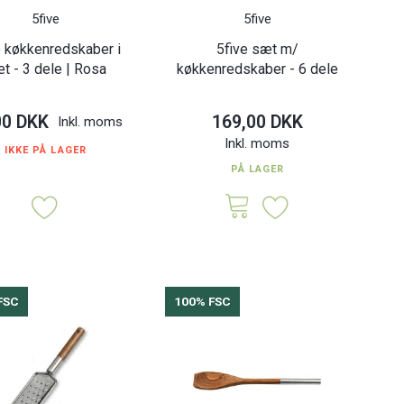
5five
5five
e køkkenredskaber i
5five sæt m/
t - 3 dele | Rosa
køkkenredskaber - 6 dele
00 DKK
169,00 DKK
Inkl. moms
Inkl. moms
IKKE PÅ LAGER
PÅ LAGER
FSC
100% FSC