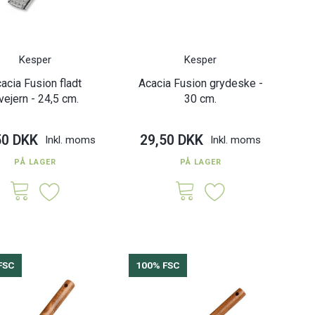
lerken - Akacietræ Ø
Æggebakke til køleskab - 15
Bam
25 cm.
stk.
0 DKK
75,00 DKK
Inkl. moms
Inkl. moms
Kesper
Kesper
acia Fusion fladt
Acacia Fusion grydeske -
ivejern - 24,5 cm.
30 cm.
50 DKK
29,50 DKK
Inkl. moms
Inkl. moms
PÅ LAGER
PÅ LAGER
FSC
100% FSC