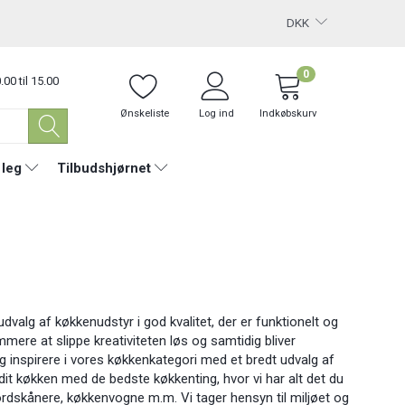
DKK
0
.00 til 15.00
Ønskeliste
Log ind
Indkøbskurv
 leg
Tilbudshjørnet
udvalg af køkkenudstyr i god kvalitet, der er funktionelt og
mmere at slippe kreativiteten løs og samtidig bliver
ig inspirere i vores køkkenkategori med et bredt udvalg af
dit køkken med de bedste køkkenting, hvor vi har alt det du
ordskånere, køkkenvogne m.m. Vi tager hensyn til miljøet og