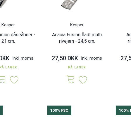
 med skær -
Foliebakke med skær -
Steaktal
 4 rum
Bambus 2 rum
K
88,00 DKK
55,0
Inkl. moms
Inkl. moms
Kesper
Kesper
usion dåseåbner -
Acacia Fusion fladt multi
Ac
21 cm.
rivejern - 24,5 cm.
r
 DKK
27,50 DKK
27,
Inkl. moms
Inkl. moms
PÅ LAGER
PÅ LAGER
100% FSC
100% 