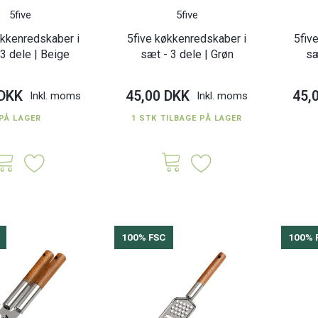
5five
5five
økkenredskaber i
5five køkkenredskaber i
5fiv
 3 dele | Beige
sæt - 3 dele | Grøn
sæ
 DKK
45,00 DKK
45,
Inkl. moms
Inkl. moms
PÅ LAGER
1 STK TILBAGE PÅ LAGER
100% FSC
100% FSC
100% FSC
100% 