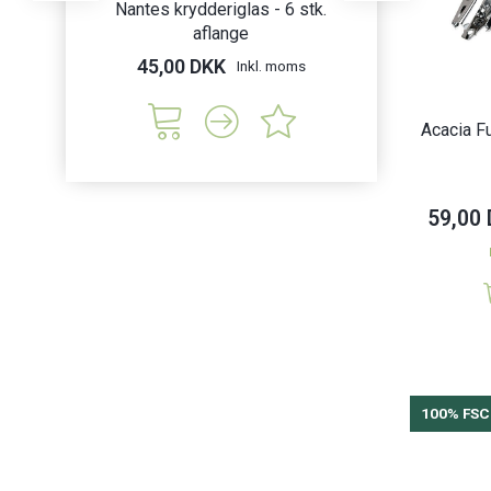
Nantes krydderiglas - 6 stk.
Foliebakke
Nina Royal
(
2
)
aflange
Bambus
Orion
(
46
)
45,00 DKK
139,50 DK
Inkl. moms
Puckator
(
4
)
San Ignacio
(
3
)
Acacia F
Secret de Gourmet
(
19
)
Silikomart
(
7
)
59,00
Tendance
(
2
)
Vilde
(
66
)
Wicotex
(
2
)
100% FSC