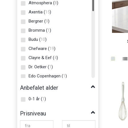
Atmosphera
(
8
)
Axentia
(
15
)
Bergner
(
9
)
Bromma
(
1
)
Budu
(
10
)
Chefware
(
19
)
Clayre & Eef
(
4
)
Dr. Oetker
(
1
)
Edo Copenhagen
(
1
)
Esschert Design
(
2
)
Anbefalet alder
Etoile
(
9
)
0-1 år
(
1
)
Excellent Houseware
(
9
)
Prisniveau
G. Wurm
(
11
)
Gartex
(
1
)