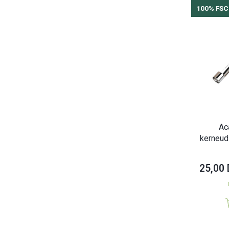
100% FSC
Ac
kerneuds
25,00