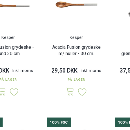
Kesper
Kesper
usion grydeske -
Acacia Fusion grydeske
und 30 cm.
m/ huller - 30 cm.
grøn
 DKK
29,50 DKK
37,
Inkl. moms
Inkl. moms
PÅ LAGER
PÅ LAGER
100% FSC
100% 