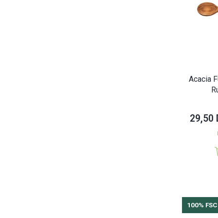
Acacia F
R
29,50
100% FSC