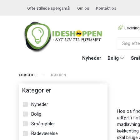
Ofte stillede spørgsmål
Om os
Kontakt os
Levering
Nyheder
Bolig
Små
FORSIDE
KØKKEN
Kategorier
Nyheder
Hos os find
Bolig
udført i fl
Småmøbler
madlavninge
køkkenting 
Badeværelse
skal bruge 