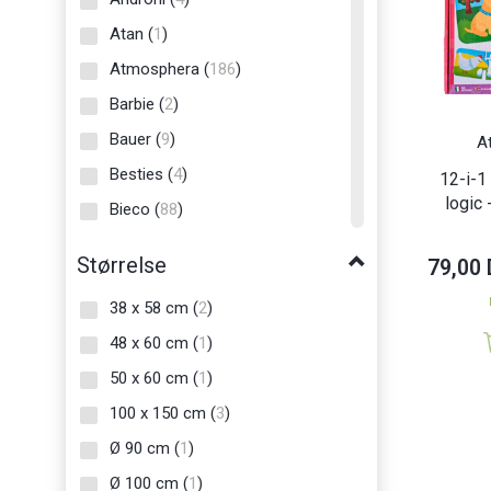
Atan
(
1
)
Atmosphera
(
186
)
Barbie
(
2
)
Bauer
(
9
)
A
Besties
(
4
)
12-i-1
logic
Bieco
(
88
)
Bruynzeel
(
6
)
Størrelse
79,00
Burago
(
1
)
38 x 58 cm
(
2
)
Burago Junior
(
3
)
48 x 60 cm
(
1
)
By Javy
(
2
)
50 x 60 cm
(
1
)
Carioca
(
2
)
100 x 150 cm
(
3
)
Castorland
(
8
)
Ø 90 cm
(
1
)
Clayre & Eef
(
4
)
Ø 100 cm
(
1
)
Clementoni
(
63
)