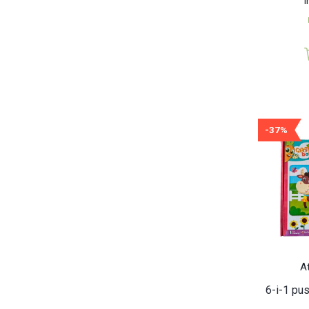
I
-37%
A
6-i-1 pus