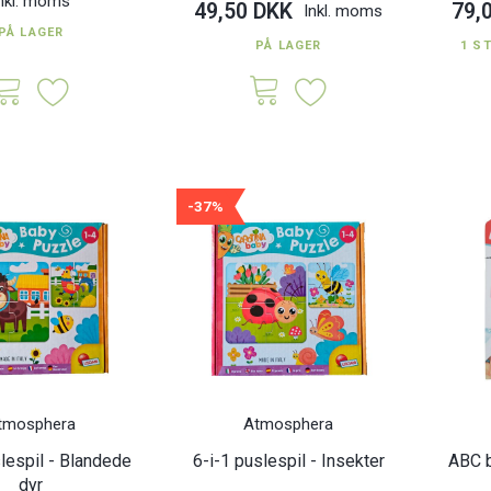
nkl. moms
49,50 DKK
79,
Inkl. moms
PÅ LAGER
PÅ LAGER
1 S
-37%
tmosphera
Atmosphera
lespil - Blandede
6-i-1 puslespil - Insekter
ABC 
dyr