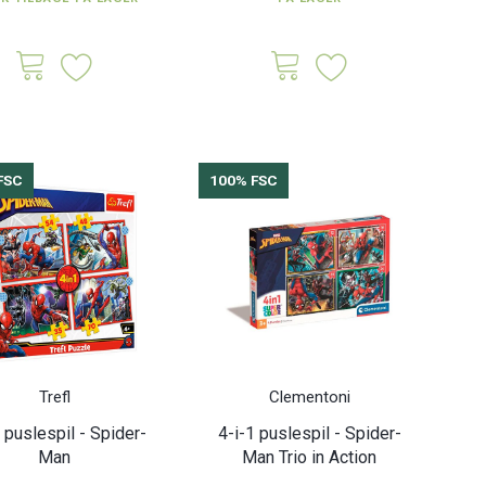
øjskasse - 29 x 29 x
Lion legetøjskasse - 29 x 29 x
Pink
29 cm.
29 cm.
0 DKK
65,00 DKK
Inkl. moms
Inkl. moms
FSC
100% FSC
Trefl
Clementoni
 puslespil - Spider-
4-i-1 puslespil - Spider-
Man
Man Trio in Action