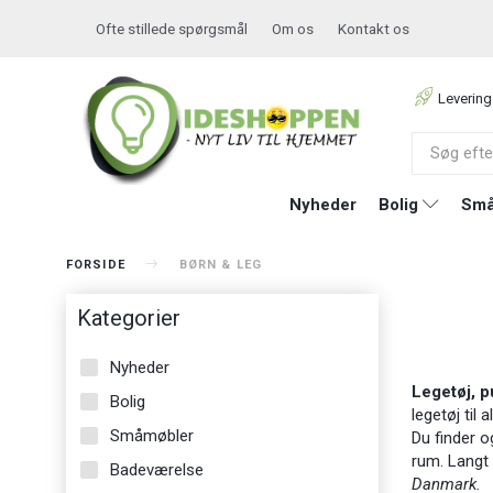
Ofte stillede spørgsmål
Om os
Kontakt os
Levering
Nyheder
Bolig
Små
FORSIDE
BØRN & LEG
Kategorier
Nyheder
Legetøj, pu
Bolig
legetøj til 
Småmøbler
Du finder o
rum. Langt d
Badeværelse
Danmark.