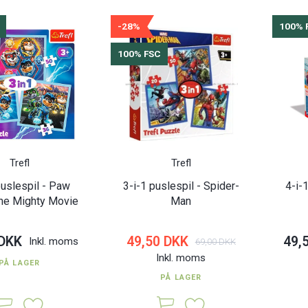
-28%
100% 
100% FSC
Trefl
Trefl
puslespil - Paw
3-i-1 puslespil - Spider-
4-i-
The Mighty Movie
Man
 DKK
49,50 DKK
49,
Inkl. moms
69,00 DKK
Inkl. moms
PÅ LAGER
PÅ LAGER