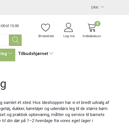
DKK
0
.00 til 15.00
Ønskeliste
Log ind
Indkøbskurv
 leg
Tilbudshjørnet
eg
ag samlet ét sted. Hos Ideshoppen har vi et bredt udvalg af
ælegetøj, dukker, køretøjer og udendørs leg til de større børn.
set og praktisk opbevaring, måtter og service til barnets
e til din dør på 1–2 hverdage fra vores eget lager i