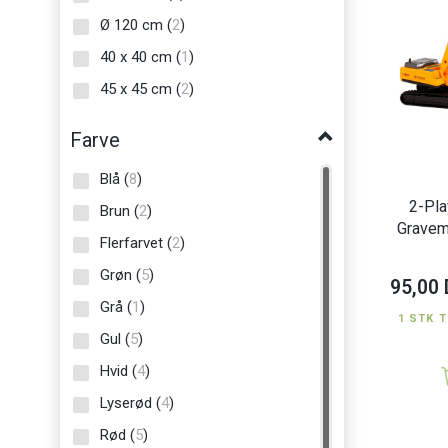
Ø 120 cm
(
2
)
Craft ID
(
4
)
40 x 40 cm
(
1
)
DC Comics©
(
6
)
45 x 45 cm
(
2
)
Deltas
(
1
)
Demerx
(
1
)
Farve
Dickie Toys
(
9
)
Blå
(
8
)
Disney©
(
31
)
2-Pla
Brun
(
2
)
Duschy
(
1
)
Gravem
Flerfarvet
(
2
)
Edo Copenhagen
(
6
)
Grøn
(
5
)
95,00
Edushape
(
7
)
Grå
(
1
)
Eichhorn
(
10
)
1 STK T
Gul
(
5
)
Etoile
(
3
)
Hvid
(
4
)
Grafix
(
9
)
Lyserød
(
4
)
HI
(
7
)
Rød
(
5
)
Joueco
(
3
)