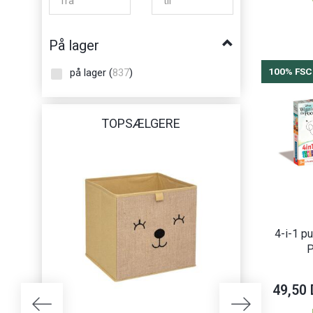
Ravensburger
(
5
)
På lager
Selecta
(
17
)
SES Creative
(
19
)
100% FSC
på lager
(
837
)
Simba
(
41
)
Toi Toys
(
3
)
TOPSÆLGERE
Tolo
(
23
)
Trefl
(
37
)
Twizz
(
1
)
Zeller Present
(
14
)
4-i-1 p
P
49,50