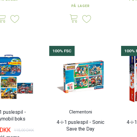
jskasser 2'er
Seraf tøjstativ til
Doe leget
PÅ LAGER
29 x 29 cm.
børneværelse - MDF træ |
Hvid
K
278,00 DKK
65,0
Inkl. moms
Inkl. moms
100% FSC
100% 
1 puslespil -
Clementoni
ymobil boks
4-i-1 puslespil - Sonic
4-i-1
Save the Day
 DKK
115,00 DKK