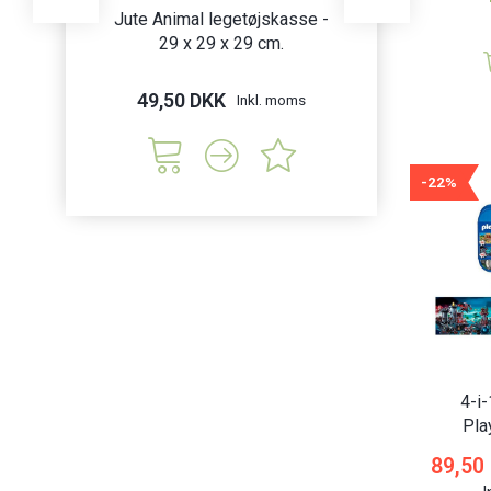
Jute Animal legetøjskasse -
Grønne legetø
29 x 29 x 29 cm.
sæt - 29 x 
49,50 DKK
79,50 DK
Inkl. moms
-22%
4-i-
Pla
89,50