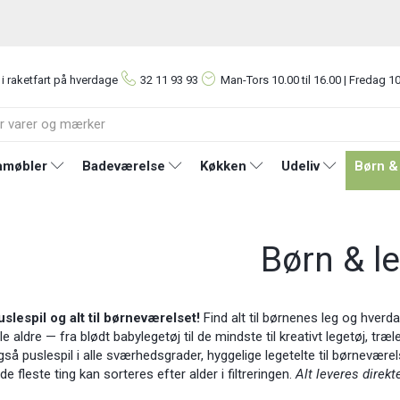
 i raketfart på hverdage
32 11 93 93
Man-Tors
10.00 til 16.00 | Fredag 10
møbler
Badeværelse
Køkken
Udeliv
Børn &
Børn & l
slespil og alt til børneværelset!
Find alt til børnenes leg og hverd
alle aldre — fra blødt babylegetøj til de mindste til kreativt legetøj, tr
gså puslespil i alle sværhedsgrader, hyggelige legetelte til børneværel
e fleste ting kan sorteres efter alder i filtreringen.
Alt leveres direkt