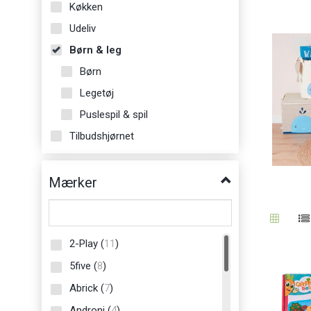
Køkken
Udeliv
Børn & leg
Børn
Legetøj
Puslespil & spil
Tilbudshjørnet
Mærker
2-Play
(
11
)
5five
(
8
)
Abrick
(
7
)
Androni
(
4
)