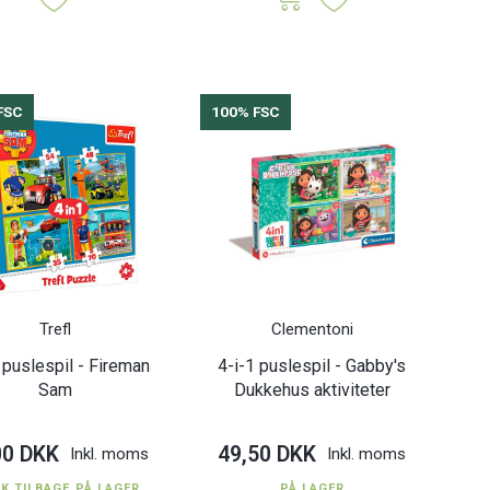
FSC
100% FSC
Trefl
Clementoni
 puslespil - Fireman
4-i-1 puslespil - Gabby's
Sam
Dukkehus aktiviteter
00 DKK
49,50 DKK
Inkl. moms
Inkl. moms
TK TILBAGE PÅ LAGER
PÅ LAGER