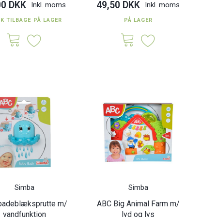
00 DKK
49,50 DKK
Inkl. moms
Inkl. moms
TK TILBAGE PÅ LAGER
PÅ LAGER
Simba
Simba
badeblæksprutte m/
ABC Big Animal Farm m/
vandfunktion
lyd og lys