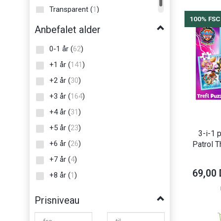
Transparent
(
1
)
Karpan
(
5
)
100% FSC
Anbefalet alder
Kesper
(
13
)
LENA
(
13
)
0-1 år
(
62
)
MAJORETTE
(
1
)
+1 år
(
141
)
Marionette
(
5
)
+2 år
(
30
)
Meli
(
7
)
+3 år
(
164
)
Minifeet
(
34
)
+4 år
(
31
)
Moxy
(
19
)
+5 år
(
23
)
3-i-1 
Orion
(
10
)
+6 år
(
26
)
Patrol 
Play
(
5
)
+7 år
(
4
)
69,00
Play-Doh
(
5
)
+8 år
(
1
)
PlayMais®
(
39
)
Prisniveau
Puckator
(
4
)
Quercetti
(
3
)