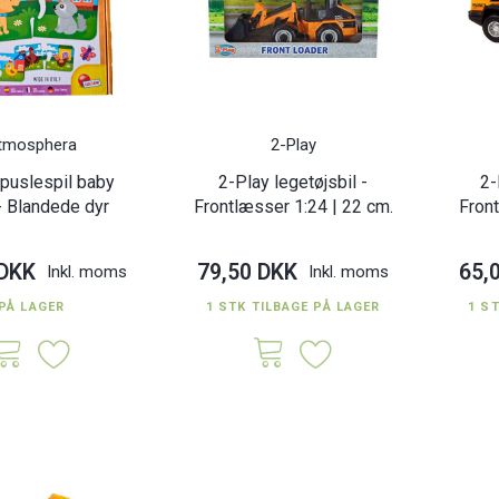
tmosphera
2-Play
 puslespil baby
2-Play legetøjsbil -
2-
 - Blandede dyr
Frontlæsser 1:24 | 22 cm.
Fron
 DKK
79,50 DKK
65,
Inkl. moms
Inkl. moms
PÅ LAGER
1 STK TILBAGE PÅ LAGER
1 S