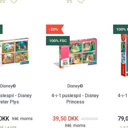
-20%
100% 
100% FSC
100% FSC
Disney©
Disney©
uslespil - Disney
4-i-1 puslespil - Disney
4-i-1
eter Plys
Princess
 DKK
39,50 DKK
79,
Inkl. moms
49,50 DKK
Inkl. moms
PÅ LAGER
1 S