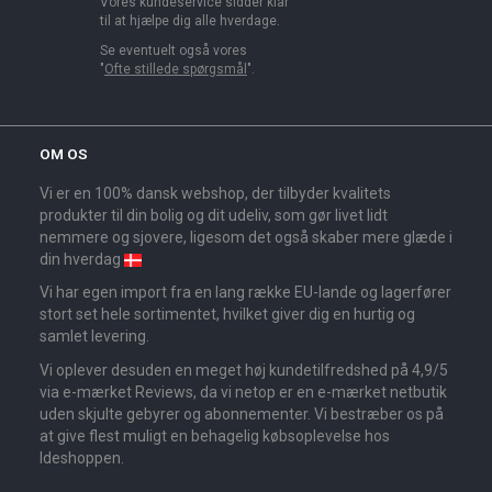
Vores kundeservice sidder klar
til at hjælpe dig alle hverdage.
Se eventuelt også vores
"
Ofte stillede spørgsmål
".
OM OS
Vi er en 100% dansk webshop, der tilbyder kvalitets
produkter til din bolig og dit udeliv, som gør livet lidt
nemmere og sjovere, ligesom det også skaber mere glæde i
din hverdag
Vi har egen import fra en lang række EU-lande og lagerfører
stort set hele sortimentet, hvilket giver dig en hurtig og
samlet levering.
Vi oplever desuden en meget høj kundetilfredshed på 4,9/5
via e-mærket Reviews, da vi netop er en e-mærket netbutik
uden skjulte gebyrer og abonnementer. Vi bestræber os på
at give flest muligt en behagelig købsoplevelse hos
Ideshoppen.