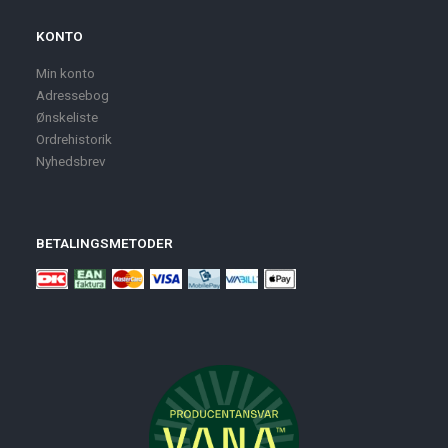
KONTO
Min konto
Adressebog
Ønskeliste
Ordrehistorik
Nyhedsbrev
BETALINGSMETODER