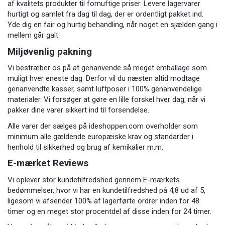
af kvalitets produkter til fornuftige priser. Levere lagervarer
hurtigt og samlet fra dag til dag, der er ordentligt pakket ind.
Yde dig en fair og hurtig behandling, når noget en sjælden gang i
mellem går galt.
Miljøvenlig pakning
Vi bestræber os på at genanvende så meget emballage som
muligt hver eneste dag. Derfor vil du næsten altid modtage
genanvendte kasser, samt luftposer i 100% genanvendelige
materialer. Vi forsøger at gøre en lille forskel hver dag, når vi
pakker dine varer sikkert ind til forsendelse.
Alle varer der sælges på ideshoppen.com overholder som
minimum alle gældende europæiske krav og standarder i
henhold til sikkerhed og brug af kemikalier m.m.
E-mærket Reviews
Vi oplever stor kundetilfredshed gennem E-mærkets
bedømmelser, hvor vi har en kundetilfredshed på 4,8 ud af 5,
ligesom vi afsender 100% af lagerførte ordrer inden for 48
timer og en meget stor procentdel af disse inden for 24 timer.