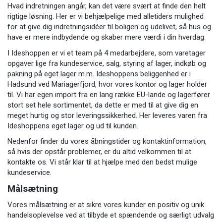
Hvad indretningen angår, kan det være svært at finde den helt
rigtige løsning. Her er vi behjælpelige med alletiders mulighed
for at give dig indretningsidéer til boligen og udelivet, så hus og
have er mere indbydende og skaber mere værdi i din hverdag.
I Ideshoppen er vi et team på 4 medarbejdere, som varetager
opgaver lige fra kundeservice, salg, styring af lager, indkøb og
pakning på eget lager m.m. Ideshoppens beliggenhed er i
Hadsund ved Mariagerfjord, hvor vores kontor og lager holder
til. Vi har egen import fra en lang række EU-lande og lagerfører
stort set hele sortimentet, da dette er med til at give dig en
meget hurtig og stor leveringssikkerhed. Her leveres varen fra
Ideshoppens eget lager og ud til kunden.
Nedenfor finder du vores åbningstider og kontaktinformation,
så hvis der opstår problemer, er du altid velkommen til at
kontakte os. Vi står klar til at hjælpe med den bedst mulige
kundeservice.
Målsætning
Vores målsætning er at sikre vores kunder en positiv og unik
handelsoplevelse ved at tilbyde et spændende og særligt udvalg