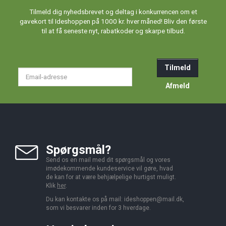
Tilmeld dig nyhedsbrevet og deltag i konkurrencen om et
gavekort til Ideshoppen på 1000 kr. hver måned! Bliv den første
til at få seneste nyt, rabatkoder og skarpe tilbud.
Tilmeld
Email-
adresse
Afmeld
Spørgsmål?
Send os en mail med dit spørgsmål og vores
imødekommende kundeservice vil gøre, hvad
de kan for at være behjælpelige hurtigst muligt.
Klik
her
.
Du kan kontakte os på mail:
ideshoppen@mail.dk,
som vi besvarer inden for 3 hverdage.