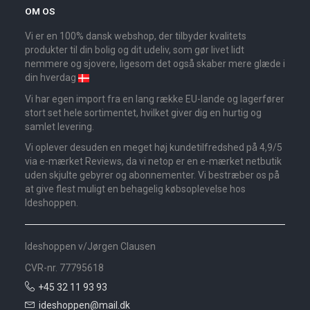
OM OS
Vi er en 100% dansk webshop, der tilbyder kvalitets
produkter til din bolig og dit udeliv, som gør livet lidt
nemmere og sjovere, ligesom det også skaber mere glæde i
din hverdag
Vi har egen import fra en lang række EU-lande og lagerfører
stort set hele sortimentet, hvilket giver dig en hurtig og
samlet levering.
Vi oplever desuden en meget høj kundetilfredshed på 4,9/5
via e-mærket Reviews, da vi netop er en e-mærket netbutik
uden skjulte gebyrer og abonnementer. Vi bestræber os på
at give flest muligt en behagelig købsoplevelse hos
Ideshoppen.
Ideshoppen v/Jørgen Clausen
CVR-nr. 77795618
+45 32 11 93 93
ideshoppen@mail.dk