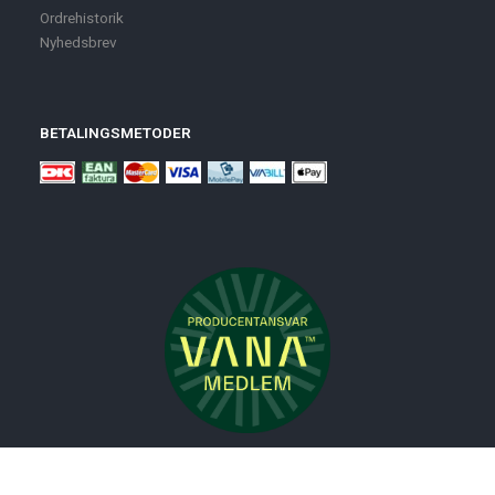
Ordrehistorik
Nyhedsbrev
BETALINGSMETODER
Nyheder
Bolig