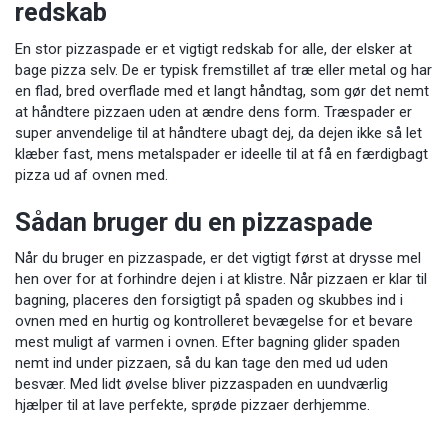
redskab
En stor pizzaspade er et vigtigt redskab for alle, der elsker at
bage pizza selv. De er typisk fremstillet af træ eller metal og har
en flad, bred overflade med et langt håndtag, som gør det nemt
at håndtere pizzaen uden at ændre dens form. Træspader er
super anvendelige til at håndtere ubagt dej, da dejen ikke så let
klæber fast, mens metalspader er ideelle til at få en færdigbagt
pizza ud af ovnen med.
Sådan bruger du en pizzaspade
Når du bruger en pizzaspade, er det vigtigt først at drysse mel
hen over for at forhindre dejen i at klistre. Når pizzaen er klar til
bagning, placeres den forsigtigt på spaden og skubbes ind i
ovnen med en hurtig og kontrolleret bevægelse for et bevare
mest muligt af varmen i ovnen. Efter bagning glider spaden
nemt ind under pizzaen, så du kan tage den med ud uden
besvær. Med lidt øvelse bliver pizzaspaden en uundværlig
hjælper til at lave perfekte, sprøde pizzaer derhjemme.