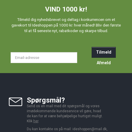
VIND 1000 kr!
Tilmeld dig nyhedsbrevet og deltag i konkurrencen om et
gavekort til Ideshoppen på 1000 kr. hver måned! Bliv den første
til at få seneste nyt, rabatkoder og skarpe tilbud.
Tilmeld
Email-
adresse
Afmeld
Spørgsmål?
Send os en mail med dit spørgsmål og vores
imødekommende kundeservice vil gøre, hvad
de kan for at være behjælpelige hurtigst muligt.
Klik
her
.
Du kan kontakte os på mail:
ideshoppen@mail.dk,