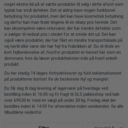
noget ekstra tid på at sætte produkter til salg i dette afsnit som
typisk har små defekter. Det vil aldrig have nogen funktionel
betydning for produktet, men det kan have kosmetisk betydning
og derfor kan man finde tingene til en skarp pris herinde. Det
kan eksempelvis være returvarer, der har mindre defekter som
vi sælger til nedsat pris i stedet for at smide det ud. Det kan
også være produkter, der har fået en mindre transportskade på
vej hertil eller varer der har fejl fra frabrikken af. Du vil finde en
kort fejlbeskrivelse af, hvorfor produktet er havnet her som en
demovare, hvis du læser produktteksten inde på hvert enkelt
produkt.
Du har stadig 14 dages fortrydelsesret og fuld reklamationsret
på produkterne bortset fra de beskrevne fejl og mangler.
Du får dag til dag levering af lagervarer på hverdage ved
bestilling inden kl. 16.00 og fri fragt til GLS pakkeshop ved køb
over 699,00 kr. med en vægt på under 20 kg. Fredag skal der
bestilles inden kl. 14.30 for afsendelse inden weekenden. Se alle
tilbuddene nedenfor.