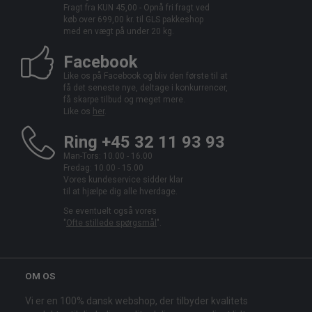
Fragt fra KUN 45,00 - Opnå fri fragt ved
køb over 699,00 kr. til GLS pakkeshop
med en vægt på under 20 kg.
Facebook
Like os på Facebook og bliv den første til at
få det seneste nye, deltage i konkurrencer,
få skarpe tilbud og meget mere.
Like os
her
.
Ring +45 32 11 93 93
Man-Tors: 10.00 - 16.00
Fredag: 10.00 - 15.00
Vores kundeservice sidder klar
til at hjælpe dig alle hverdage.
Se eventuelt også vores
"
Ofte stillede spørgsmål
".
OM OS
Vi er en 100% dansk webshop, der tilbyder kvalitets