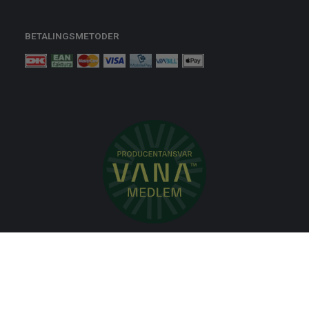
BETALINGSMETODER
Nyheder
Bolig
Småmøbler
Badeværelse
Køkken