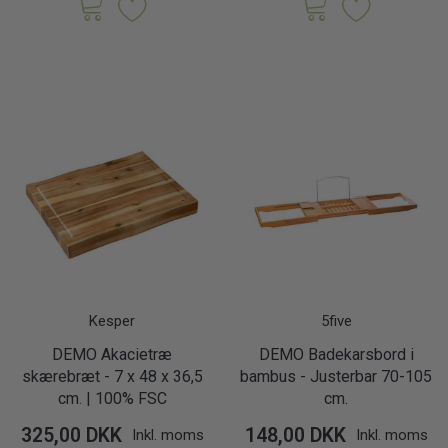
Kesper
5five
DEMO Akacietræ
DEMO Badekarsbord i
skærebræt - 7 x 48 x 36,5
bambus - Justerbar 70-105
cm. | 100% FSC
cm.
325,00 DKK
148,00 DKK
Inkl. moms
Inkl. moms