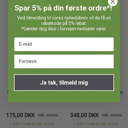
Spar 5% på din første ordre*!
Ved tilmelding til vores nyhedsbrev vil du få en
rabatkode på 5% rabat.
*Gælder dog ikke i forvejen nedsatte varer.
Ja tak, tilmeld mig
San Ignacio
Ibili
DEMO Moncayo knivblok
DEMO Natura kobbergryde
med knive - 6 dele
m/ låg - Ø 24 cm.
175,00 DKK
348,00 DKK
Inkl. moms
Inkl. moms
1 STK TILBAGE PÅ LAGER
1 STK TILBAGE PÅ LAGER