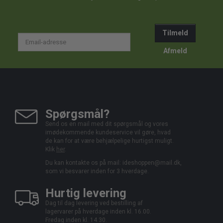
Tilmeld
Email-
adresse
Afmeld
Spørgsmål?
Send os en mail med dit spørgsmål og vores
imødekommende kundeservice vil gøre, hvad
de kan for at være behjælpelige hurtigst muligt.
Klik
her
.
Du kan kontakte os på mail:
ideshoppen@mail.dk,
som vi besvarer inden for 3 hverdage.
Hurtig levering
Dag til dag levering ved bestilling af
lagervarer på hverdage inden kl. 16.00.
Fredag inden kl. 14.30.