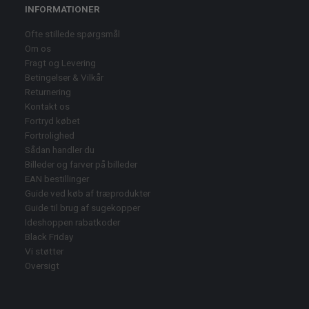
INFORMATIONER
Ofte stillede spørgsmål
Om os
Fragt og Levering
Betingelser & Vilkår
Returnering
Kontakt os
Fortryd købet
Fortrolighed
Sådan handler du
Billeder og farver på billeder
EAN bestillinger
Guide ved køb af træprodukter
Guide til brug af sugekopper
Ideshoppen rabatkoder
Black Friday
Vi støtter
Oversigt