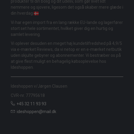
produkter til din bolig og dit udeliv, som gør livet lidt
nemmere og sjovere, ligesom det også skaber mere glæde i
din hverdag
Vi har egen import fra en lang række EU-lande og lagerfører
stort set hele sortimentet, hvilket giver dig en hurtig og
samlet levering.
Vi oplever desuden en meget høj kundetilfredshed på 4,9/5
via e-mærket Reviews, da vi netop er en e-mærket netbutik
uden skjulte gebyrer og abonnementer. Vi bestræber os på
at give flest muligt en behagelig købsoplevelse hos
Ideshoppen.
Ideshoppen v/Jørgen Clausen
CVR-nr. 77795618
+45 32 11 93 93
ideshoppen@mail.dk