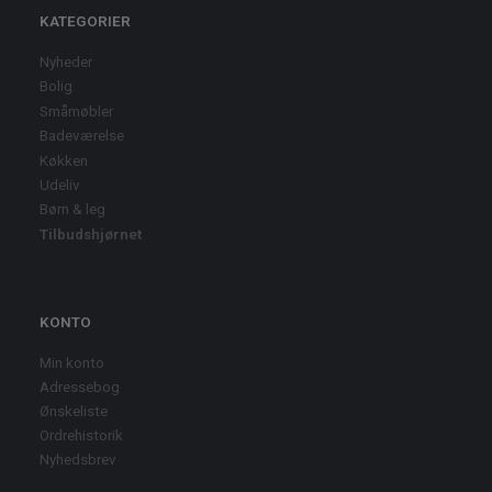
KATEGORIER
Nyheder
Bolig
Småmøbler
Badeværelse
Køkken
Udeliv
Børn & leg
Tilbudshjørnet
KONTO
Min konto
Adressebog
Ønskeliste
Ordrehistorik
Nyhedsbrev