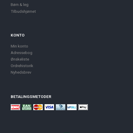
Børn & leg
Tilbudshjørnet
KONTO
Min konto
Adressebog
Ønskeliste
Ordrehistorik
Nyhedsbrev
BETALINGSMETODER