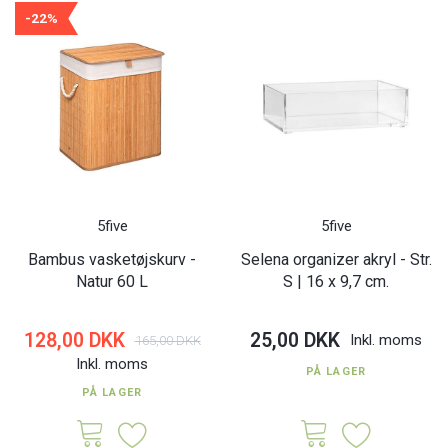
-22%
5five
5five
Bambus vasketøjskurv -
Selena organizer akryl - Str.
Natur 60 L
S | 16 x 9,7 cm.
128,00 DKK
25,00 DKK
Inkl. moms
165,00 DKK
Inkl. moms
PÅ LAGER
PÅ LAGER