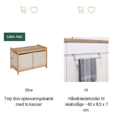
100% FSC
5five
HI
Tidy Box opbevaringsbænk
Håndklædeholder til
med to kasser
skabslåge - 40 x 8,5 x 7
cm.