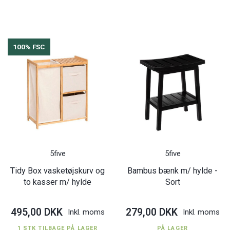
100% FSC
5five
5five
Tidy Box vasketøjskurv og
Bambus bænk m/ hylde -
to kasser m/ hylde
Sort
495,00 DKK
279,00 DKK
Inkl. moms
Inkl. moms
1 STK TILBAGE PÅ LAGER
PÅ LAGER