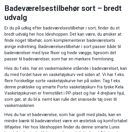
Badeværelsestilbehør sort – bredt
udvalg
Er du på udkig efter badeværelsestilbehør i sort, finder du et
bredt udvalg her hos Ideshoppen. Det kan være, du ønsker at
finde noget tilbehør, som komplementerer badeværelsets
øvrige indretning. Badeværelsestilbehør i sort passer både til
badeværelser med lyse fliser og hvide vægge, ligesom det
passer til badeværelser, som har en mørkere fremtoning.
Hvis du f.eks. har en vaskemaskine stående i badeværelset, kan
du med fordel have en vasketøjskurv ved siden af. Vi har f.eks.
flere forskellige sorte vasketøjskurve her på siden. Tag f.eks.
denne praktiske og smarte
Porto vasketøjskurv
fra tyske Kela.
Vasketøjskurven er fremstillet i PP-plast og har 4 drejbare hjul,
som gør, at du bl.a. nemt kan rulle det snavsede tøj over til
vaskemaskinen.
Hvis du har et badeværelse, som har godt med plads, kan en
mindre bænk til badeværelset være en æstetisk og komfortabel
tilføjelse. Her hos Ideshoppen finder du denne smarte
Lunis