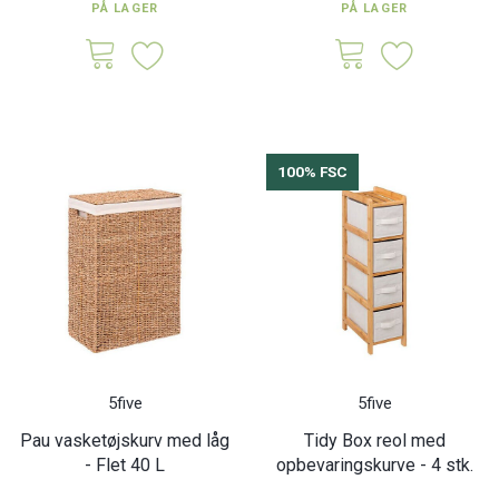
PÅ LAGER
PÅ LAGER
100% FSC
5five
5five
Pau vasketøjskurv med låg
Tidy Box reol med
- Flet 40 L
opbevaringskurve - 4 stk.