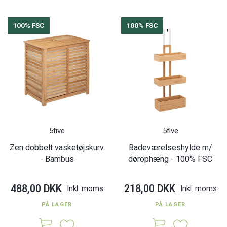
100% FSC
100% FSC
5five
5five
Zen dobbelt vasketøjskurv
Badeværelseshylde m/
- Bambus
dørophæng - 100% FSC
488,00 DKK
218,00 DKK
Inkl. moms
Inkl. moms
PÅ LAGER
PÅ LAGER