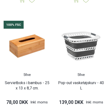
100% FSC
5five
5five
Servietboks i bambus - 25
Pop-out vasketøjskurv - 40
x 13 x 8,7 cm.
L
78,00 DKK
139,00 DKK
Inkl. moms
Inkl. moms