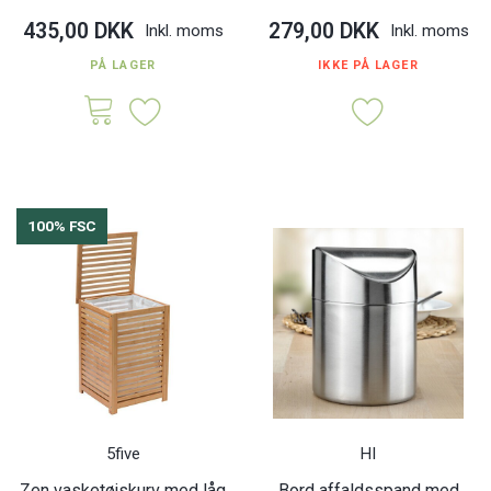
435,00 DKK
279,00 DKK
Inkl. moms
Inkl. moms
PÅ LAGER
IKKE PÅ LAGER
100% FSC
5five
HI
Zen vasketøjskurv med låg
Bord affaldsspand med