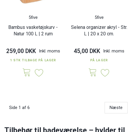
5five
5five
Bambus vasketøjskurv -
Selena organizer akryl - Str.
Natur 100 L | 2 rum
L | 20 x 20 cm.
259,00 DKK
45,00 DKK
Inkl. moms
Inkl. moms
1 STK TILBAGE PÅ LAGER
PÅ LAGER
Side 1 af 6
Næste
Tilbehør til badeværelse – hylder til