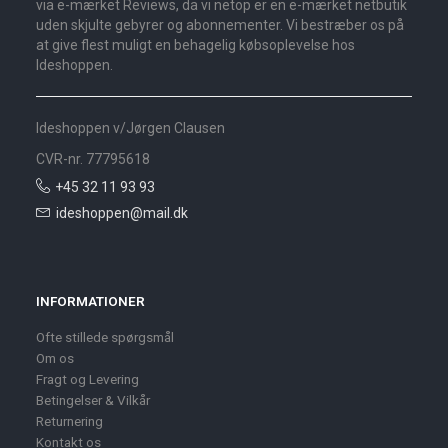
via e-mærket Reviews, da vi netop er en e-mærket netbutik
uden skjulte gebyrer og abonnementer. Vi bestræber os på
at give flest muligt en behagelig købsoplevelse hos
Ideshoppen.
Ideshoppen v/Jørgen Clausen
CVR-nr. 77795618
+45 32 11 93 93
ideshoppen@mail.dk
INFORMATIONER
Ofte stillede spørgsmål
Om os
Fragt og Levering
Betingelser & Vilkår
Returnering
Kontakt os