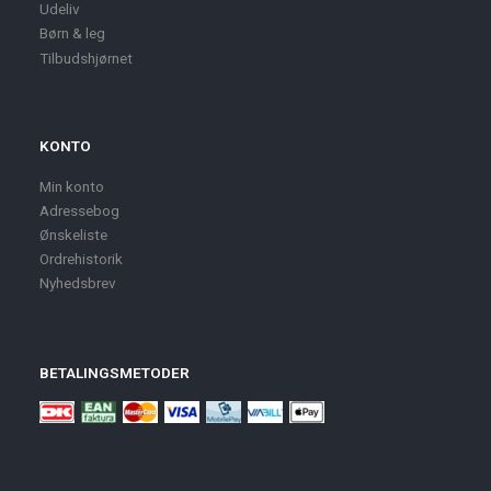
Udeliv
Børn & leg
Tilbudshjørnet
KONTO
Min konto
Adressebog
Ønskeliste
Ordrehistorik
Nyhedsbrev
BETALINGSMETODER