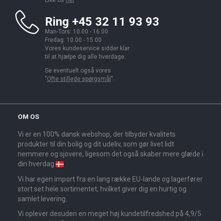
Like os
her
.
Ring +45 32 11 93 93
Man-Tors: 10.00 - 16.00
Fredag: 10.00 - 15.00
Vores kundeservice sidder klar
til at hjælpe dig alle hverdage.
Se eventuelt også vores
"
Ofte stillede spørgsmål
".
OM OS
Vi er en 100% dansk webshop, der tilbyder kvalitets
produkter til din bolig og dit udeliv, som gør livet lidt
nemmere og sjovere, ligesom det også skaber mere glæde i
din hverdag
Vi har egen import fra en lang række EU-lande og lagerfører
stort set hele sortimentet, hvilket giver dig en hurtig og
samlet levering.
Vi oplever desuden en meget høj kundetilfredshed på 4,9/5