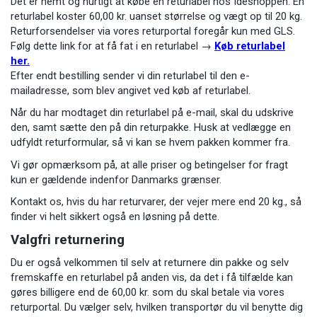
Det er nemt og hurtigt at købe en returlabel hos Ideshoppen. En
returlabel koster 60,00 kr. uanset størrelse og vægt op til 20 kg.
Returforsendelser via vores returportal foregår kun med GLS.
Følg dette link for at få fat i en returlabel →
Køb returlabel
her.
Efter endt bestilling sender vi din returlabel til den e-
mailadresse, som blev angivet ved køb af returlabel.
Når du har modtaget din returlabel på e-mail, skal du udskrive
den, samt sætte den på din returpakke. Husk at vedlægge en
udfyldt returformular, så vi kan se hvem pakken kommer fra.
Vi gør opmærksom på, at alle priser og betingelser for fragt
kun er gældende indenfor Danmarks grænser.
Kontakt os, hvis du har returvarer, der vejer mere end 20 kg., så
finder vi helt sikkert også en løsning på dette.
Valgfri returnering
Du er også velkommen til selv at returnere din pakke og selv
fremskaffe en returlabel på anden vis, da det i få tilfælde kan
gøres billigere end de 60,00 kr. som du skal betale via vores
returportal. Du vælger selv, hvilken transportør du vil benytte dig