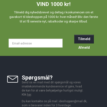
VIND 1000 kr!
Tilmeld dig nyhedsbrevet og deltag i konkurrencen om et
gavekort til Ideshoppen på 1000 kr. hver måned! Bliv den første
til at få seneste nyt, rabatkoder og skarpe tilbud.
Tilmeld
Email-
adresse
Afmeld
Spørgsmål?
Send os en mail med dit spørgsmål og vores
imødekommende kundeservice vil gøre, hvad
de kan for at være behjælpelige hurtigst muligt.
Klik
her
.
Du kan kontakte os på mail:
ideshoppen@mail.dk,
som vi besvarer inden for 3 hverdage.