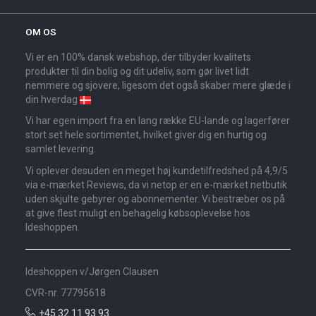
OM OS
Vi er en 100% dansk webshop, der tilbyder kvalitets
produkter til din bolig og dit udeliv, som gør livet lidt
nemmere og sjovere, ligesom det også skaber mere glæde i
din hverdag
Vi har egen import fra en lang række EU-lande og lagerfører
stort set hele sortimentet, hvilket giver dig en hurtig og
samlet levering.
Vi oplever desuden en meget høj kundetilfredshed på 4,9/5
via e-mærket Reviews, da vi netop er en e-mærket netbutik
uden skjulte gebyrer og abonnementer. Vi bestræber os på
at give flest muligt en behagelig købsoplevelse hos
Ideshoppen.
Ideshoppen v/Jørgen Clausen
CVR-nr. 77795618
+45 32 11 93 93