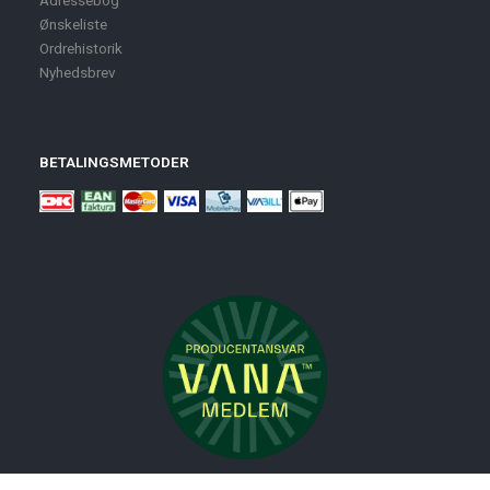
Adressebog
Ønskeliste
Ordrehistorik
Nyhedsbrev
BETALINGSMETODER
Nyheder