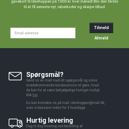
gavekort til Ideshoppen på 1000 kr. hver måned! Bliv den første
til at få seneste nyt, rabatkoder og skarpe tilbud.
Tilmeld
Email-
adresse
Afmeld
Spørgsmål?
Send os en mail med dit spørgsmål og vores
imødekommende kundeservice vil gøre, hvad
de kan for at være behjælpelige hurtigst muligt.
Klik
her
.
Du kan kontakte os på mail:
ideshoppen@mail.dk,
som vi besvarer inden for 3 hverdage.
Hurtig levering
Dag til dag levering ved bestilling af