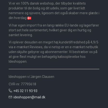
Vi er en 100% dansk webshop, der tilbyder kvalitets
produkter til din bolig og dit udeliv, som gør livet lidt
nemmere og sjovere, ligesom det også skaber mere glæde i
din hverdag
Vi har egen import fra en lang række EU-lande og lagerfører
stort set hele sortimentet, hvilket giver dig en hurtig og
samlet levering.
Vi oplever desuden en meget høj kundetilfredshed på 4,9/5
via e-mærket Reviews, da vi netop er en e-mærket netbutik
uden skjulte gebyrer og abonnementer. Vi bestræber os på
at give flest muligt en behagelig købsoplevelse hos
Ideshoppen.
Ideshoppen v/Jørgen Clausen
CVR-nr. 77795618
+45 32 11 93 93
ideshoppen@mail.dk