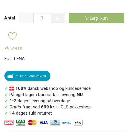
Antal
Læg i kurv
PÅ LAGER
Fra:
LENA
TILFØJ TIL ØNSKESKYEN
✓
100%
dansk webshop og kundeservice
✓
På eget lager i Danmark til levering
NU
✓
1-2
dages levering på hverdage
✓
Gratis
fragt ved
699 kr.
til GLS pakkeshop
✓
14
dages fuld returret