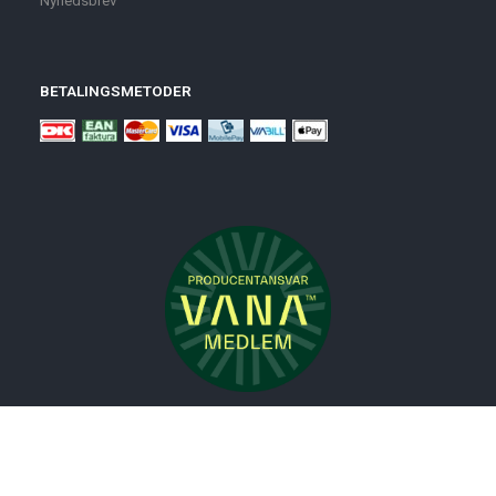
BETALINGSMETODER
Nyheder
Bolig
Småmøbler
Badeværelse