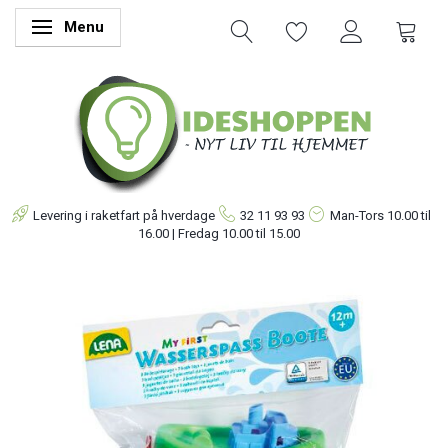
Menu
Skifte navigation
Levering i raketfart på hverdage
32 11 93 93
Man-Tors
10.00 til
16.00 | Fredag 10.00 til 15.00