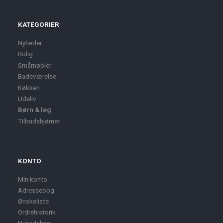
KATEGORIER
Nyheder
Bolig
Småmøbler
Badeværelse
Køkken
Udeliv
Børn & leg
Tilbudshjørnet
KONTO
Min konto
Adressebog
Ønskeliste
Ordrehistorik
Nyhedsbrev