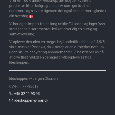
Vi er en 100% dansk webshop, der tilbyder kvalitets
produkter til din bolig og dit udeliv, som gør livet lidt
nemmere og sjovere, ligesom det også skaber mere glæde i
din hverdag
Vi har egen import fra en lang række EU-lande og lagerfører
stort set hele sortimentet, hvilket giver dig en hurtig og
samlet levering.
Vi oplever desuden en meget høj kundetilfredshed på 4,9/5
via e-mærket Reviews, da vi netop er en e-mærket netbutik
uden skjulte gebyrer og abonnementer. Vi bestræber os på
at give flest muligt en behagelig købsoplevelse hos
Ideshoppen.
Ideshoppen v/Jørgen Clausen
CVR-nr. 77795618
+45 32 11 93 93
ideshoppen@mail.dk