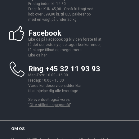
Fredag inden kl. 14.30.
Fragt fra KUN 45,00 - Opnå fri fragt ved
køb over 699,00 kr. til GLS pakkeshop
med en vægt på under 20 kg.
Facebook
Like os på Facebook og bliv den første til at
få det seneste nye, deltage i konkurrencer,
få skarpe tilbud og meget mere.
Like os
her
.
Ring +45 32 11 93 93
Man-Tors: 10.00 - 16.00
Fredag: 10.00 - 15.00
Vores kundeservice sidder klar
til at hjælpe dig alle hverdage.
Se eventuelt også vores
"
Ofte stillede spørgsmål
".
OM OS