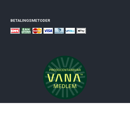
BETALINGSMETODER
Nyheder
Bolig
Småmøbler
Badeværelse