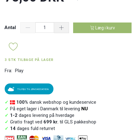
Antal
Læg i kurv
3 STK TILBAGE PÅ LAGER
Fra:
Play
TILFØJ TIL ØNSKESKYEN
✓
100%
dansk webshop og kundeservice
✓
På eget lager i Danmark til levering
NU
✓
1-2
dages levering på hverdage
✓
Gratis
fragt ved
699 kr.
til GLS pakkeshop
✓
14
dages fuld returret