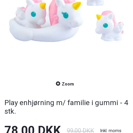
Zoom
Play enhjørning m/ familie i gummi - 4
stk.
78,00 DKK
99,00 DKK
Inkl. moms