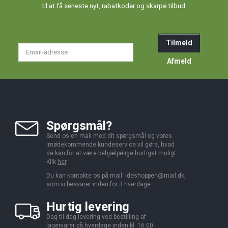
til at få seneste nyt, rabatkoder og skarpe tilbud.
Tilmeld
Email-
adresse
Afmeld
Spørgsmål?
Send os en mail med dit spørgsmål og vores
imødekommende kundeservice vil gøre, hvad
de kan for at være behjælpelige hurtigst muligt.
Klik
her
.
Du kan kontakte os på mail:
ideshoppen@mail.dk,
som vi besvarer inden for 3 hverdage.
Hurtig levering
Dag til dag levering ved bestilling af
lagervarer på hverdage inden kl. 16.00.