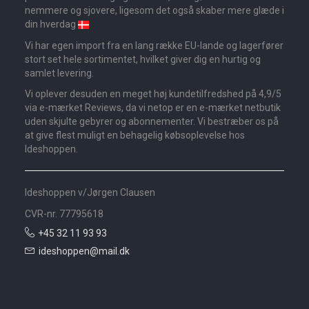
nemmere og sjovere, ligesom det også skaber mere glæde i
din hverdag
Vi har egen import fra en lang række EU-lande og lagerfører
stort set hele sortimentet, hvilket giver dig en hurtig og
samlet levering.
Vi oplever desuden en meget høj kundetilfredshed på 4,9/5
via e-mærket Reviews, da vi netop er en e-mærket netbutik
uden skjulte gebyrer og abonnementer. Vi bestræber os på
at give flest muligt en behagelig købsoplevelse hos
Ideshoppen.
Ideshoppen v/Jørgen Clausen
CVR-nr. 77795618
+45 32 11 93 93
ideshoppen@mail.dk