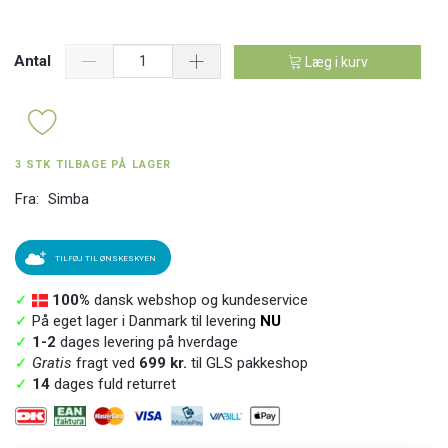
Antal
Læg i kurv
3 STK TILBAGE PÅ LAGER
Fra:
Simba
TILFØJ TIL ØNSKESKYEN
✓
100%
dansk webshop og kundeservice
✓
På eget lager i Danmark til levering
NU
✓
1-2
dages levering på hverdage
✓
Gratis
fragt ved
699 kr.
til GLS pakkeshop
✓
14
dages fuld returret