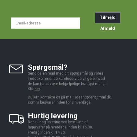
Tilmeld
Email-
adresse
Afmeld
Spørgsmål?
Send os en mail med dit spørgsmål og vores
imødekommende kundeservice vil gøre, hvad
de kan for at være behjælpelige hurtigst muligt.
Klik
her
.
Du kan kontakte os på mail:
ideshoppen@mail.dk,
som vi besvarer inden for 3 hverdage.
Hurtig levering
Dag til dag levering ved bestilling af
lagervarer på hverdage inden kl. 16.00.
Fredag inden kl. 14.30.