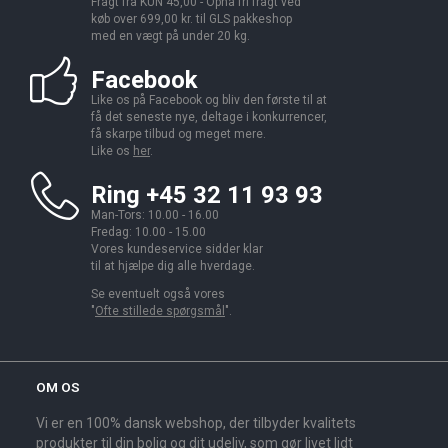
Fragt fra KUN 45,00 - Opnå fri fragt ved
køb over 699,00 kr. til GLS pakkeshop
med en vægt på under 20 kg.
Facebook
Like os på Facebook og bliv den første til at
få det seneste nye, deltage i konkurrencer,
få skarpe tilbud og meget mere.
Like os
her
.
Ring +45 32 11 93 93
Man-Tors: 10.00 - 16.00
Fredag: 10.00 - 15.00
Vores kundeservice sidder klar
til at hjælpe dig alle hverdage.
Se eventuelt også vores
"
Ofte stillede spørgsmål
".
OM OS
Vi er en 100% dansk webshop, der tilbyder kvalitets
produkter til din bolig og dit udeliv, som gør livet lidt