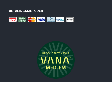
BETALINGSMETODER
Nyheder
Bolig
Småmøbler
Badeværelse
Køkken
Udeliv