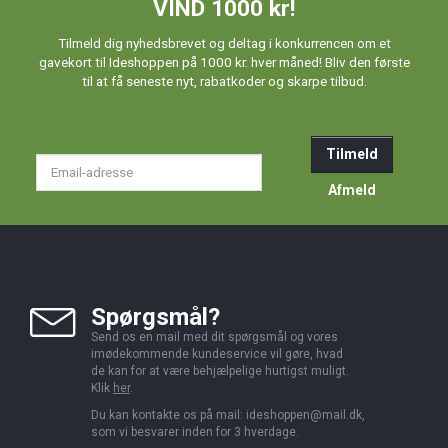
VIND 1000 kr!
Tilmeld dig nyhedsbrevet og deltag i konkurrencen om et
gavekort til Ideshoppen på 1000 kr. hver måned! Bliv den første
til at få seneste nyt, rabatkoder og skarpe tilbud.
Tilmeld
Email-
adresse
Afmeld
Spørgsmål?
Send os en mail med dit spørgsmål og vores
imødekommende kundeservice vil gøre, hvad
de kan for at være behjælpelige hurtigst muligt.
Klik
her
.
Du kan kontakte os på mail:
ideshoppen@mail.dk,
som vi besvarer inden for 3 hverdage.