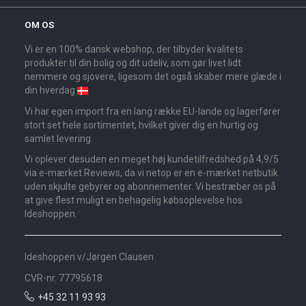
OM OS
Vi er en 100% dansk webshop, der tilbyder kvalitets
produkter til din bolig og dit udeliv, som gør livet lidt
nemmere og sjovere, ligesom det også skaber mere glæde i
din hverdag
Vi har egen import fra en lang række EU-lande og lagerfører
stort set hele sortimentet, hvilket giver dig en hurtig og
samlet levering.
Vi oplever desuden en meget høj kundetilfredshed på 4,9/5
via e-mærket Reviews, da vi netop er en e-mærket netbutik
uden skjulte gebyrer og abonnementer. Vi bestræber os på
at give flest muligt en behagelig købsoplevelse hos
Ideshoppen.
Ideshoppen v/Jørgen Clausen
CVR-nr. 77795618
+45 32 11 93 93