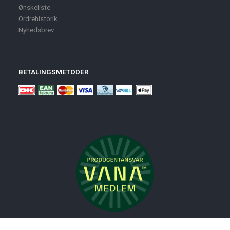
Ønskeliste
Ordrehistorik
Nyhedsbrev
BETALINGSMETODER
Nyheder