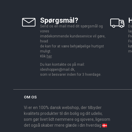
Spørgsmål?
H
Send os en mail med dit spørgsmål og
Da
vores
la
imødekommende kundeservice vil gøre,
Fr
hvad
Fr
de kan for at være behjælpelige hurtigst
kø
muligt.
me
Klik
her
.
Du kan kontakte os på mail:
ideshoppen@mail.dk,
som vi besvarer inden for 3 hverdage.
OM OS
Vi er en 100% dansk webshop, der tilbyder
kvalitets produkter til din bolig og dit udeliv,
som gør livet lidt nemmere og sjovere, ligesom
det også skaber mere glæde i din hverdag