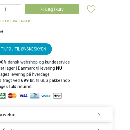
Læg i kurv
ILBAGE PÅ LAGER
ve
TILFØJ TIL ØNSKESKYEN
00%
dansk webshop og kundeservice
t lager i Danmark til levering
NU
ages levering på hverdage
s
fragt ved
699 kr.
til GLS pakkeshop
ges fuld returret
rivelse