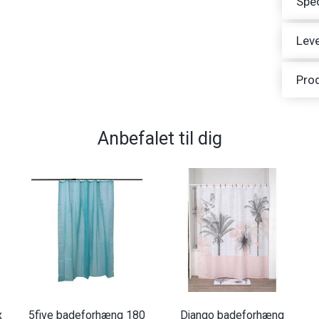
Spec
Leve
Pro
Anbefalet til dig
x
5five badeforhæng 180
Django badeforhæng