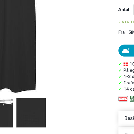
Antal
2 STK T
Fra:
5fi
✓
1
✓
På ege
✓
1-2
d
✓
Grati
✓
14
da
Besk