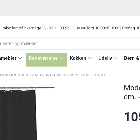
 i raketfart på hverdage
32 11 93 93
Man-Tors
10.00 til 16.00 | Fredag 10
møbler
Badeværelse
Køkken
Udeliv
Børn &
MODERN COLOR BADEFORHÆNG 180 X 200 CM. - SORT
Mode
cm. 
10