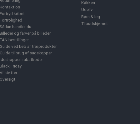
Returnering
Køkken
Kontakt os
Udeliv
Fortryd købet
Børn & leg
Fortrolighed
Tilbudshjørnet
Sådan handler du
Billeder og farver på billeder
EAN bestillinger
Guide ved køb af træprodukter
Guide til brug af sugekopper
Ideshoppen rabatkoder
Black Friday
Vi støtter
Oversigt