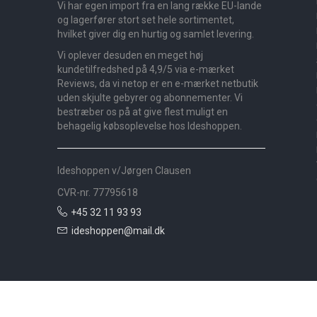
Vi har egen import fra en lang række EU-lande
og lagerfører stort set hele sortimentet,
hvilket giver dig en hurtig og samlet levering.
Vi oplever desuden en meget høj
kundetilfredshed på 4,9/5 via e-mærket
Reviews, da vi netop er en e-mærket netbutik
uden skjulte gebyrer og abonnementer. Vi
bestræber os på at give flest muligt en
behagelig købsoplevelse hos Ideshoppen.
Ideshoppen v/Jørgen Clausen
CVR-nr. 77795618
+45 32 11 93 93
ideshoppen@mail.dk
Nyheder
Bolig