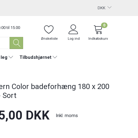
DKK
0
.00 til 15.00
Ønskeliste
Log ind
Indkøbskurv
 leg
Tilbudshjørnet
rn Color badeforhæng 180 x 200
- Sort
5,00 DKK
Inkl. moms