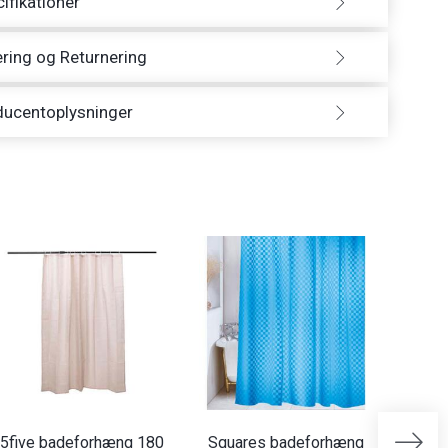
ifikationer
ring og Returnering
ducentoplysninger
-64%
5five badeforhæng 180
Squares badeforhæng
Block