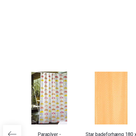
Paraplyer -
Star badeforhæng 180 