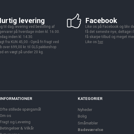
urtig levering
Facebook
g til dag levering ved bestilling af
Like os på Facebook og bliv den
gervarer på hverdage inden kl. 16.00.
få det seneste nye, deltage i
edag inden kl. 14.30.
få skarpe tilbud og meget me
agt fra KUN 45,00 - Opnå fri fragt ved
Like os
her
.
b over 699,00 kr. til GLS pakkeshop
d en vægt på under 20 kg.
INFORMATIONER
KATEGORIER
Ofte stillede spørgsmål
Nyheder
Om os
Bolig
Fragt og Levering
Småmøbler
Betingelser & Vilkår
Badeværelse