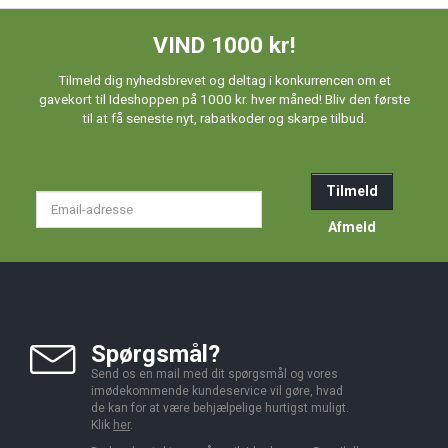
VIND 1000 kr!
Tilmeld dig nyhedsbrevet og deltag i konkurrencen om et
gavekort til Ideshoppen på 1000 kr. hver måned! Bliv den første
til at få seneste nyt, rabatkoder og skarpe tilbud.
Tilmeld
Email-
adresse
Afmeld
Spørgsmål?
Send os en mail med dit spørgsmål og vores
imødekommende kundeservice vil gøre, hvad
de kan for at være behjælpelige hurtigst muligt.
Klik
her
.