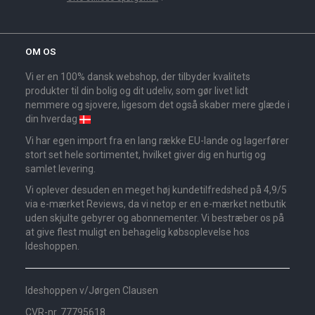
OM OS
Vi er en 100% dansk webshop, der tilbyder kvalitets
produkter til din bolig og dit udeliv, som gør livet lidt
nemmere og sjovere, ligesom det også skaber mere glæde i
din hverdag
Vi har egen import fra en lang række EU-lande og lagerfører
stort set hele sortimentet, hvilket giver dig en hurtig og
samlet levering.
Vi oplever desuden en meget høj kundetilfredshed på 4,9/5
via e-mærket Reviews, da vi netop er en e-mærket netbutik
uden skjulte gebyrer og abonnementer. Vi bestræber os på
at give flest muligt en behagelig købsoplevelse hos
Ideshoppen.
Ideshoppen v/Jørgen Clausen
CVR-nr. 77795618