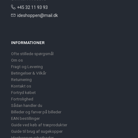
+45 32 11 93 93
ideshoppen@mail.dk
INFORMATIONER
Ofte stillede spørgsmål
Om os
Fragt og Levering
Betingelser & Vilkår
Returnering
Kontakt os
Fortryd købet
Fortrolighed
Sådan handler du
Billeder og farver på billeder
EAN bestillinger
Guide ved køb af træprodukter
Guide til brug af sugekopper
Ideshoppen rabatkoder