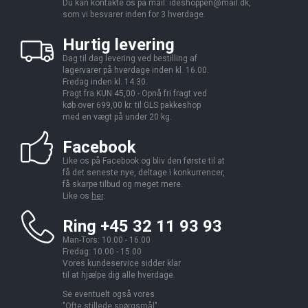
Du kan kontakte os på mail:
ideshoppen@mail.dk,
som vi besvarer inden for 3 hverdage.
Hurtig levering
Dag til dag levering ved bestilling af
lagervarer på hverdage inden kl. 16.00.
Fredag inden kl. 14.30.
Fragt fra KUN 45,00 - Opnå fri fragt ved
køb over 699,00 kr. til GLS pakkeshop
med en vægt på under 20 kg.
Facebook
Like os på Facebook og bliv den første til at
få det seneste nye, deltage i konkurrencer,
få skarpe tilbud og meget mere.
Like os
her
.
Ring +45 32 11 93 93
Man-Tors: 10.00 - 16.00
Fredag: 10.00 - 15.00
Vores kundeservice sidder klar
til at hjælpe dig alle hverdage.
Se eventuelt også vores
"
Ofte stillede spørgsmål
".