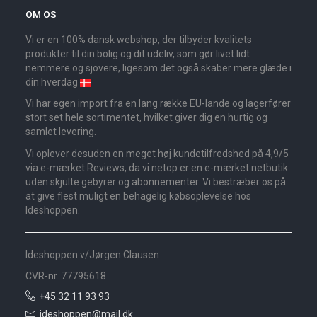
OM OS
Vi er en 100% dansk webshop, der tilbyder kvalitets
produkter til din bolig og dit udeliv, som gør livet lidt
nemmere og sjovere, ligesom det også skaber mere glæde i
din hverdag
Vi har egen import fra en lang række EU-lande og lagerfører
stort set hele sortimentet, hvilket giver dig en hurtig og
samlet levering.
Vi oplever desuden en meget høj kundetilfredshed på 4,9/5
via e-mærket Reviews, da vi netop er en e-mærket netbutik
uden skjulte gebyrer og abonnementer. Vi bestræber os på
at give flest muligt en behagelig købsoplevelse hos
Ideshoppen.
Ideshoppen v/Jørgen Clausen
CVR-nr. 77795618
+45 32 11 93 93
ideshoppen@mail.dk