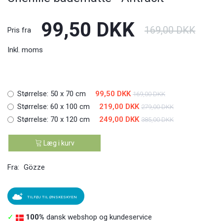
99,50 DKK
169,00 DKK
Pris fra
Inkl. moms
Størrelse:
50 x 70 cm
99,50 DKK
169,00 DKK
Størrelse:
60 x 100 cm
219,00 DKK
279,00 DKK
Størrelse:
70 x 120 cm
249,00 DKK
385,00 DKK
Læg i kurv
Fra:
Gözze
TILFØJ TIL ØNSKESKYEN
✓
100%
dansk webshop og kundeservice