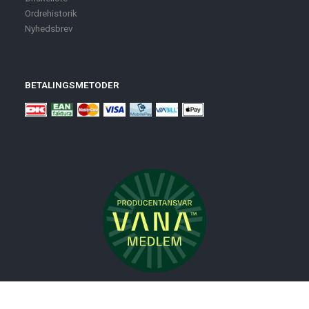
Ordrehistorik
Nyhedsbrev
BETALINGSMETODER
Nyheder
Bolig