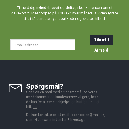
Tilmeld dig nyhedsbrevet og deltag i konkurrencen om et
gavekort til Ideshoppen på 1000 kr. hver måned! Bliv den første
til at få seneste nyt, rabatkoder og skarpe tilbud.
Tilmeld
Email-
adresse
Afmeld
Spørgsmål?
Send os en mail med dit spørgsmål og vores
imødekommende kundeservice vil gøre, hvad
de kan for at være behjælpelige hurtigst muligt.
Klik
her
.
Du kan kontakte os på mail:
ideshoppen@mail.dk,
som vi besvarer inden for 3 hverdage.