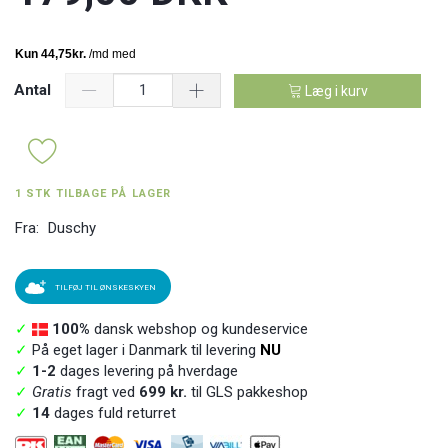
Antal
Læg i kurv
1 STK TILBAGE PÅ LAGER
Fra:
Duschy
TILFØJ TIL ØNSKESKYEN
✓
100%
dansk webshop og kundeservice
✓
På eget lager i Danmark til levering
NU
✓
1-2
dages levering på hverdage
✓
Gratis
fragt ved
699 kr.
til GLS pakkeshop
✓
14
dages fuld returret