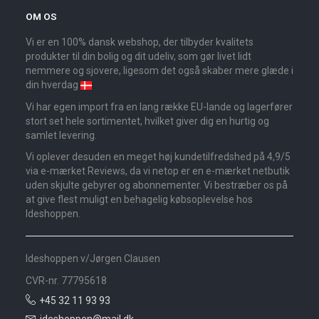
OM OS
Vi er en 100% dansk webshop, der tilbyder kvalitets
produkter til din bolig og dit udeliv, som gør livet lidt
nemmere og sjovere, ligesom det også skaber mere glæde i
din hverdag
Vi har egen import fra en lang række EU-lande og lagerfører
stort set hele sortimentet, hvilket giver dig en hurtig og
samlet levering.
Vi oplever desuden en meget høj kundetilfredshed på 4,9/5
via e-mærket Reviews, da vi netop er en e-mærket netbutik
uden skjulte gebyrer og abonnementer. Vi bestræber os på
at give flest muligt en behagelig købsoplevelse hos
Ideshoppen.
Ideshoppen v/Jørgen Clausen
CVR-nr. 77795618
+45 32 11 93 93
ideshoppen@mail.dk