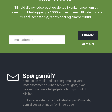
Tilmeld dig nyhedsbrevet og deltag i konkurrencen om et
gavekort til Ideshoppen på 1000 kr. hver måned! Bliv den første
til at få seneste nyt, rabatkoder og skarpe tilbud.
Tilmeld
Email-
adresse
Afmeld
Spørgsmål?
Send os en mail med dit spørgsmål og vores
imødekommende kundeservice vil gøre, hvad
de kan for at være behjælpelige hurtigst muligt.
Klik
her
.
Du kan kontakte os på mail:
ideshoppen@mail.dk,
som vi besvarer inden for 3 hverdage.