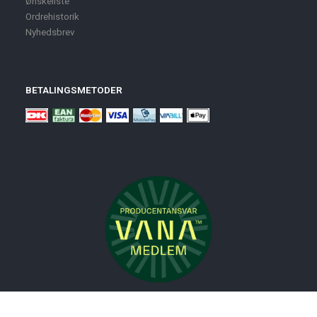
Ønskeliste
Ordrehistorik
Nyhedsbrev
BETALINGSMETODER
Nyheder
Bolig