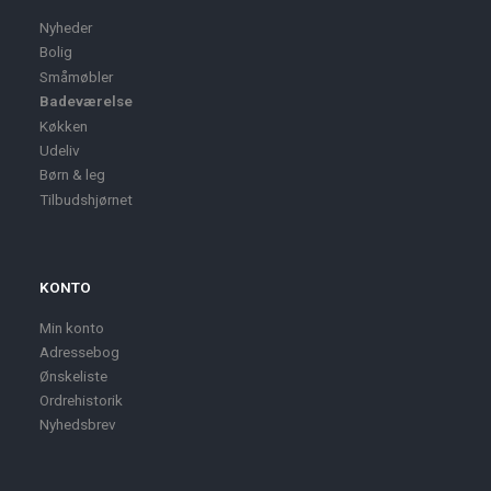
Nyheder
Bolig
Småmøbler
Badeværelse
Køkken
Udeliv
Børn & leg
Tilbudshjørnet
KONTO
Min konto
Adressebog
Ønskeliste
Ordrehistorik
Nyhedsbrev