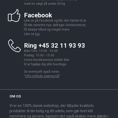
med en vægt på under 20 kg.
Facebook
Like os på Facebook og bliv den første til at
få det seneste nye, deltage i konkurrencer,
få skarpe tilbud og meget mere.
Like os
her
.
Ring +45 32 11 93 93
Man-Tors: 10.00 - 16.00
Fredag: 10.00 - 15.00
Vores kundeservice sidder klar
til at hjælpe dig alle hverdage.
Se eventuelt også vores
"
Ofte stillede spørgsmål
".
OM OS
Vi er en 100% dansk webshop, der tilbyder kvalitets
produkter til din bolig og dit udeliv, som gør livet lidt
nemmere og sjovere, ligesom det også skaber mere glæde i