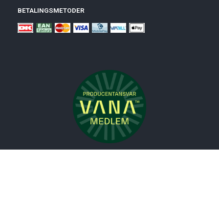
BETALINGSMETODER
Nyheder
Bolig
Småmøbler
Badeværelse
Køkken
Udeliv
Måtter