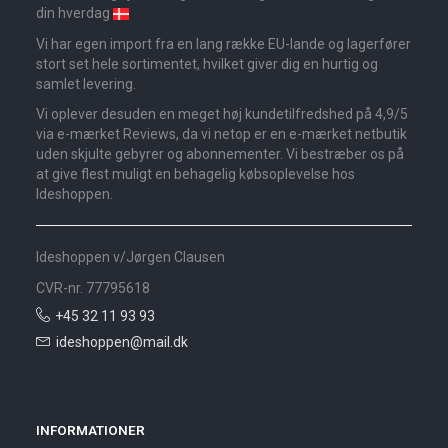
din hverdag
Vi har egen import fra en lang række EU-lande og lagerfører
stort set hele sortimentet, hvilket giver dig en hurtig og
samlet levering.
Vi oplever desuden en meget høj kundetilfredshed på 4,9/5
via e-mærket Reviews, da vi netop er en e-mærket netbutik
uden skjulte gebyrer og abonnementer. Vi bestræber os på
at give flest muligt en behagelig købsoplevelse hos
Ideshoppen.
Ideshoppen v/Jørgen Clausen
CVR-nr. 77795618
+45 32 11 93 93
ideshoppen@mail.dk
INFORMATIONER