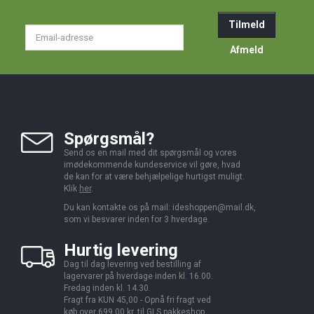
Tilmeld
Email-
adresse
Afmeld
Spørgsmål?
Send os en mail med dit spørgsmål og vores
imødekommende kundeservice vil gøre, hvad
de kan for at være behjælpelige hurtigst muligt.
Klik
her
.
Du kan kontakte os på mail:
ideshoppen@mail.dk,
som vi besvarer inden for 3 hverdage.
Hurtig levering
Dag til dag levering ved bestilling af
lagervarer på hverdage inden kl. 16.00.
Fredag inden kl. 14.30.
Fragt fra KUN 45,00 - Opnå fri fragt ved
køb over 699,00 kr. til GLS pakkeshop