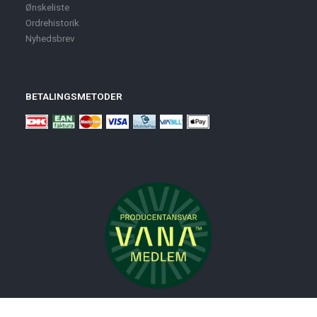
Ønskeliste
Ordrehistorik
Nyhedsbrev
BETALINGSMETODER
Nyheder