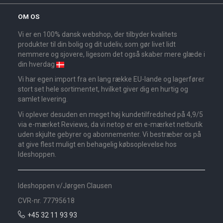
OM OS
Vi er en 100% dansk webshop, der tilbyder kvalitets
produkter til din bolig og dit udeliv, som gør livet lidt
nemmere og sjovere, ligesom det også skaber mere glæde i
din hverdag
Vi har egen import fra en lang række EU-lande og lagerfører
stort set hele sortimentet, hvilket giver dig en hurtig og
samlet levering.
Vi oplever desuden en meget høj kundetilfredshed på 4,9/5
via e-mærket Reviews, da vi netop er en e-mærket netbutik
uden skjulte gebyrer og abonnementer. Vi bestræber os på
at give flest muligt en behagelig købsoplevelse hos
Ideshoppen.
Ideshoppen v/Jørgen Clausen
CVR-nr. 77795618
+45 32 11 93 93