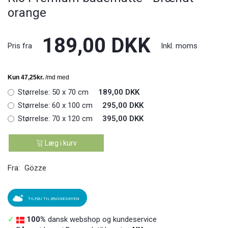
orange
189,00 DKK
Pris fra
Inkl. moms
Størrelse:
50 x 70 cm
189,00 DKK
Størrelse:
60 x 100 cm
295,00 DKK
Størrelse:
70 x 120 cm
395,00 DKK
Læg i kurv
Fra:
Gözze
TILFØJ TIL ØNSKESKYEN
✓
100%
dansk webshop og kundeservice