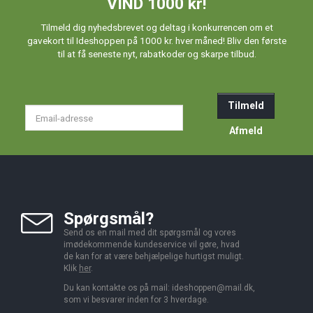
VIND 1000 kr!
Tilmeld dig nyhedsbrevet og deltag i konkurrencen om et
gavekort til Ideshoppen på 1000 kr. hver måned! Bliv den første
til at få seneste nyt, rabatkoder og skarpe tilbud.
Tilmeld
Email-
adresse
Afmeld
Spørgsmål?
Send os en mail med dit spørgsmål og vores
imødekommende kundeservice vil gøre, hvad
de kan for at være behjælpelige hurtigst muligt.
Klik
her
.
Du kan kontakte os på mail:
ideshoppen@mail.dk,
som vi besvarer inden for 3 hverdage.