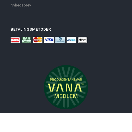
Nyhedsbrev
BETALINGSMETODER
Nyheder
Bolig
Småmøbler