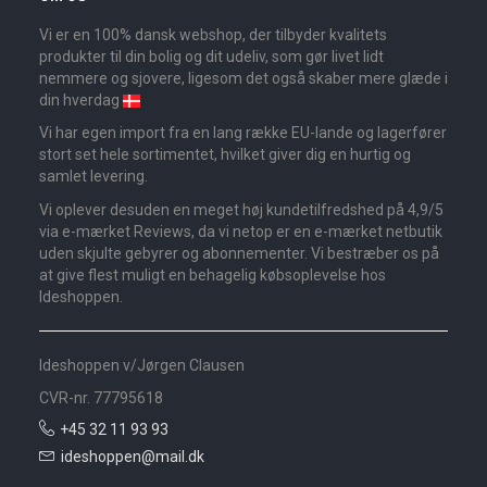
Vi er en 100% dansk webshop, der tilbyder kvalitets
produkter til din bolig og dit udeliv, som gør livet lidt
nemmere og sjovere, ligesom det også skaber mere glæde i
din hverdag
Vi har egen import fra en lang række EU-lande og lagerfører
stort set hele sortimentet, hvilket giver dig en hurtig og
samlet levering.
Vi oplever desuden en meget høj kundetilfredshed på 4,9/5
via e-mærket Reviews, da vi netop er en e-mærket netbutik
uden skjulte gebyrer og abonnementer. Vi bestræber os på
at give flest muligt en behagelig købsoplevelse hos
Ideshoppen.
Ideshoppen v/Jørgen Clausen
CVR-nr. 77795618
+45 32 11 93 93
ideshoppen@mail.dk