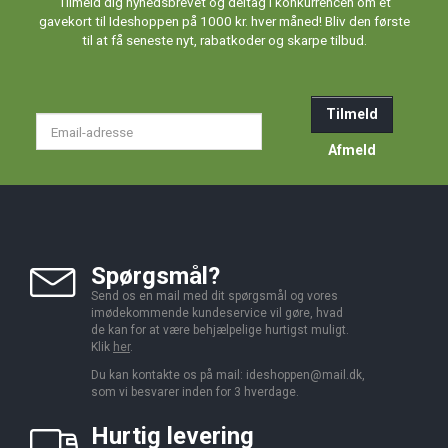
Tilmeld dig nyhedsbrevet og deltag i konkurrencen om et
gavekort til Ideshoppen på 1000 kr. hver måned! Bliv den første
til at få seneste nyt, rabatkoder og skarpe tilbud.
Tilmeld
Email-
adresse
Afmeld
Spørgsmål?
Send os en mail med dit spørgsmål og vores
imødekommende kundeservice vil gøre, hvad
de kan for at være behjælpelige hurtigst muligt.
Klik
her
.
Du kan kontakte os på mail:
ideshoppen@mail.dk,
som vi besvarer inden for 3 hverdage.
Hurtig levering