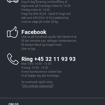
Dag til dag levering ved bestilling af
lagervarer på hverdage inden kl. 16.00.
Fredag inden kl. 14.30.
Fragt fra KUN 45,00 - Opnå fri fragt ved
køb over 699,00 kr. til GLS pakkeshop
med en vægt på under 20 kg.
Facebook
Like os på Facebook og bliv den første til at
få det seneste nye, deltage i konkurrencer,
få skarpe tilbud og meget mere.
Like os
her
.
Ring +45 32 11 93 93
Man-Tors: 10.00 - 16.00
Fredag: 10.00 - 15.00
Vores kundeservice sidder klar
til at hjælpe dig alle hverdage.
Se eventuelt også vores
"
Ofte stillede spørgsmål
".
OM OS