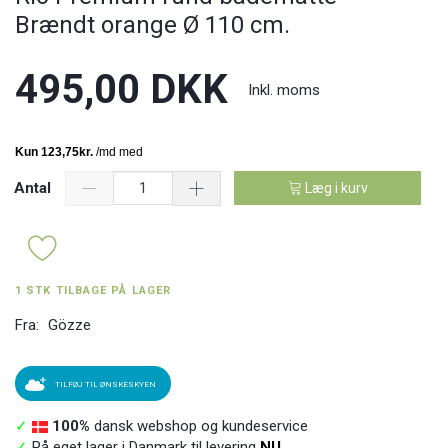
Brændt orange Ø 110 cm.
495,00 DKK
Inkl. moms
Antal
Læg i kurv
1 STK TILBAGE PÅ LAGER
Fra:
Gözze
TILFØJ TIL ØNSKESKYEN
✓
100%
dansk webshop og kundeservice
✓
På eget lager i Danmark til levering
NU