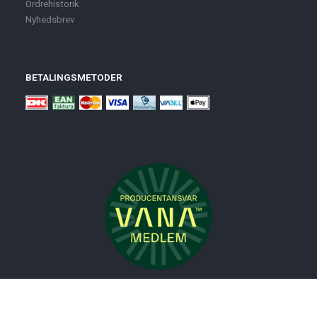
Ordrehistorik
Nyhedsbrev
BETALINGSMETODER
Nyheder
Bolig
Småmøbler