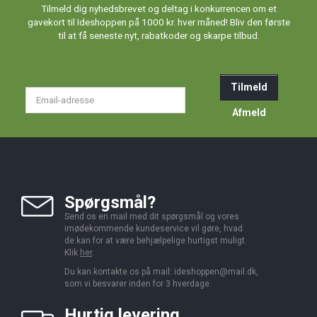
Tilmeld dig nyhedsbrevet og deltag i konkurrencen om et
gavekort til Ideshoppen på 1000 kr. hver måned! Bliv den første
til at få seneste nyt, rabatkoder og skarpe tilbud.
Tilmeld
Email-
adresse
Afmeld
Spørgsmål?
Send os en mail med dit spørgsmål og vores
imødekommende kundeservice vil gøre, hvad
de kan for at være behjælpelige hurtigst muligt.
Klik
her
.
Du kan kontakte os på mail:
ideshoppen@mail.dk,
som vi besvarer inden for 3 hverdage.
Hurtig levering