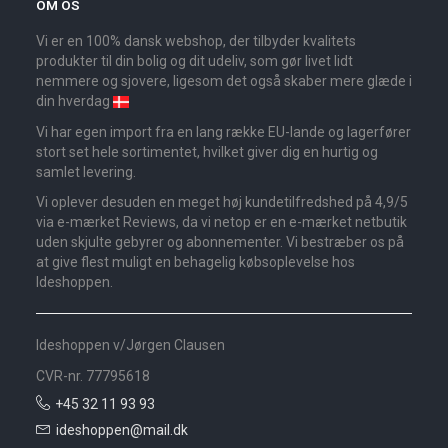
OM OS
Vi er en 100% dansk webshop, der tilbyder kvalitets
produkter til din bolig og dit udeliv, som gør livet lidt
nemmere og sjovere, ligesom det også skaber mere glæde i
din hverdag
Vi har egen import fra en lang række EU-lande og lagerfører
stort set hele sortimentet, hvilket giver dig en hurtig og
samlet levering.
Vi oplever desuden en meget høj kundetilfredshed på 4,9/5
via e-mærket Reviews, da vi netop er en e-mærket netbutik
uden skjulte gebyrer og abonnementer. Vi bestræber os på
at give flest muligt en behagelig købsoplevelse hos
Ideshoppen.
Ideshoppen v/Jørgen Clausen
CVR-nr. 77795618
+45 32 11 93 93
ideshoppen@mail.dk