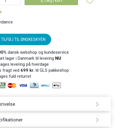
Læg i kurv
ER
ndance
TILFØJ TIL ØNSKESKYEN
00%
dansk webshop og kundeservice
t lager i Danmark til levering
NU
ages levering på hverdage
s
fragt ved
699 kr.
til GLS pakkeshop
ges fuld returret
rivelse
ifikationer