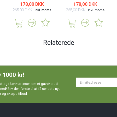
178,00 DKK
178,00 DKK
265,00 DKK
265,00 DKK
Inkl. moms
Inkl. moms
Relaterede
 1000 kr!
Em
ltag i konkurrencen om et gavekort til
ad
d! Bliv den første til at få seneste nyt,
 og skarpe tilbud.