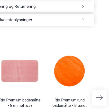
ring og Returnering
ducentoplysninger
Rio Premium bademåtte
Rio Premium rund
Rio P
- Gammel rosa
bademåtte - Brændt