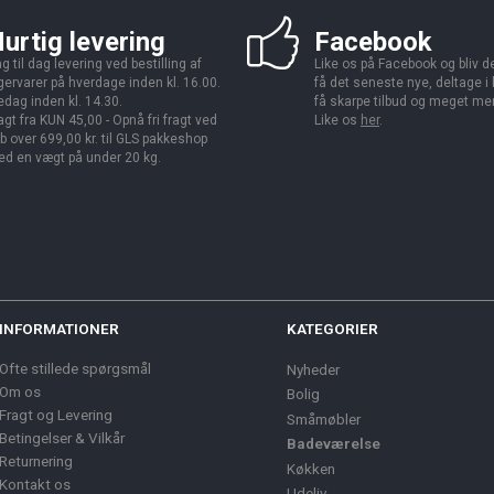
urtig levering
Facebook
g til dag levering ved bestilling af
Like os på Facebook og bliv den
gervarer på hverdage inden kl. 16.00.
få det seneste nye, deltage i
edag inden kl. 14.30.
få skarpe tilbud og meget me
agt fra KUN 45,00 - Opnå fri fragt ved
Like os
her
.
b over 699,00 kr. til GLS pakkeshop
d en vægt på under 20 kg.
INFORMATIONER
KATEGORIER
Ofte stillede spørgsmål
Nyheder
Om os
Bolig
Fragt og Levering
Småmøbler
Betingelser & Vilkår
Badeværelse
Returnering
Køkken
Kontakt os
Udeliv