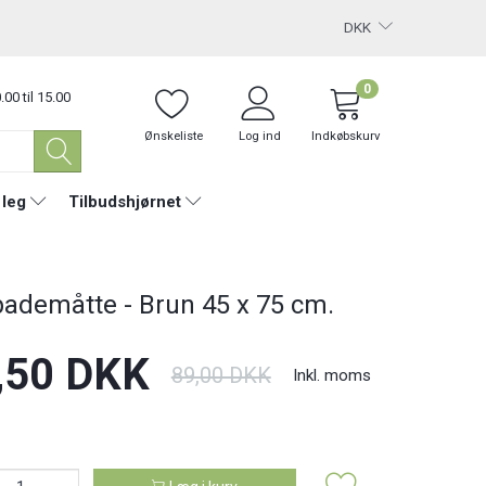
DKK
0
.00 til 15.00
Ønskeliste
Log ind
Indkøbskurv
 leg
Tilbudshjørnet
bademåtte - Brun 45 x 75 cm.
,50 DKK
89,00 DKK
Inkl. moms