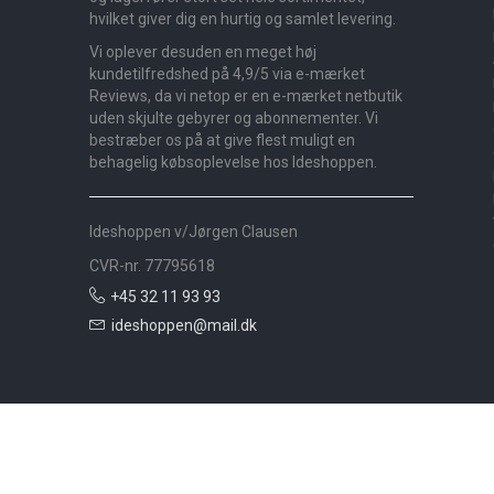
hvilket giver dig en hurtig og samlet levering.
Vi oplever desuden en meget høj
kundetilfredshed på 4,9/5 via e-mærket
Reviews, da vi netop er en e-mærket netbutik
uden skjulte gebyrer og abonnementer. Vi
bestræber os på at give flest muligt en
behagelig købsoplevelse hos Ideshoppen.
Ideshoppen v/Jørgen Clausen
CVR-nr. 77795618
+45 32 11 93 93
ideshoppen@mail.dk
Nyheder
Bolig
Småmøbler
Badeværelse