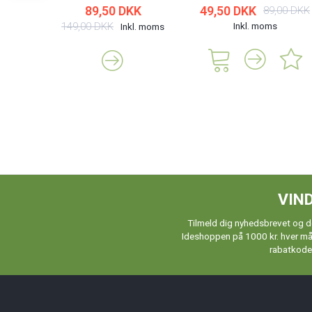
89,50 DKK
49,50 DKK
89,00 DKK
149,00 DKK
Inkl. moms
Inkl. moms
VIND
Tilmeld dig nyhedsbrevet og de
Ideshoppen på 1000 kr. hver måne
rabatkoder