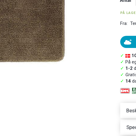
Antal
PÅ LAG
Fra:
Te
✓
1
✓
På ege
✓
1-2
d
✓
Grati
✓
14
da
Besk
Spec