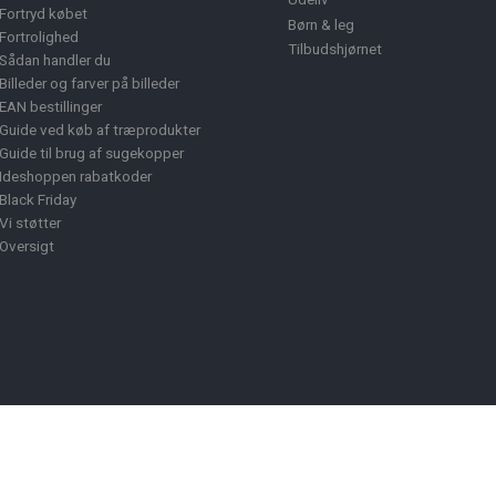
Fortryd købet
Børn & leg
Fortrolighed
Tilbudshjørnet
Sådan handler du
Billeder og farver på billeder
EAN bestillinger
Guide ved køb af træprodukter
Guide til brug af sugekopper
Ideshoppen rabatkoder
Black Friday
Vi støtter
Oversigt