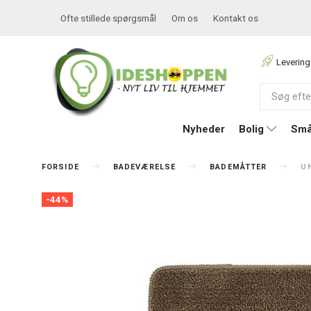
Ofte stillede spørgsmål
Om os
Kontakt os
Levering
Nyheder
Bolig
Små
FORSIDE
BADEVÆRELSE
BADEMÅTTER
UN
-44%