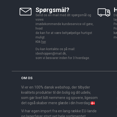
Spørgsmål?
H
Send os en mail med dit spørgsmål og
Da
vores
la
imødekommende kundeservice vil gøre,
Fr
hvad
Fr
de kan for at være behjælpelige hurtigst
kø
muligt.
me
Klik
her
.
Du kan kontakte os på mail:
ideshoppen@mail.dk,
som vi besvarer inden for 3 hverdage.
OM OS
Vi er en 100% dansk webshop, der tilbyder
kvalitets produkter til din bolig og dit udeliv,
som gør livet lidt nemmere og sjovere, ligesom
det også skaber mere glæde i din hverdag
Vi har egen import fra en lang række EU-lande
og lagerfører stort set hele sortimentet,