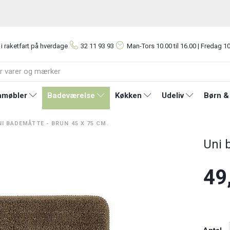
 i raketfart på hverdage
32 11 93 93
Man-Tors
10.00 til 16.00 | Fredag 10
møbler
Badeværelse
Køkken
Udeliv
Børn &
I BADEMÅTTE - BRUN 45 X 75 CM.
Uni 
49