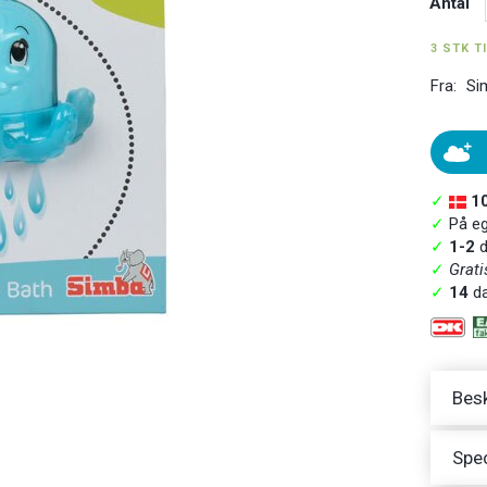
Antal
3 STK T
Fra:
Si
✓
1
✓
På ege
✓
1-2
d
✓
Grati
✓
14
da
Besk
Spec