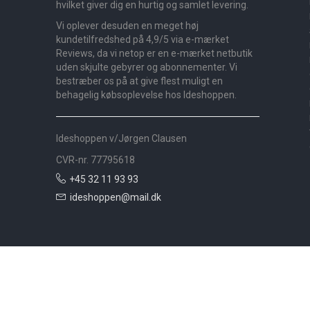
hvilket giver dig en hurtig og samlet levering.
Vi oplever desuden en meget høj
kundetilfredshed på 4,9/5 via e-mærket
Reviews, da vi netop er en e-mærket netbutik
uden skjulte gebyrer og abonnementer. Vi
bestræber os på at give flest muligt en
behagelig købsoplevelse hos Ideshoppen.
Ideshoppen v/Jørgen Clausen
CVR-nr. 77795618
+45 32 11 93 93
ideshoppen@mail.dk
Nyheder
Bolig
Småmøbler
Badeværelse