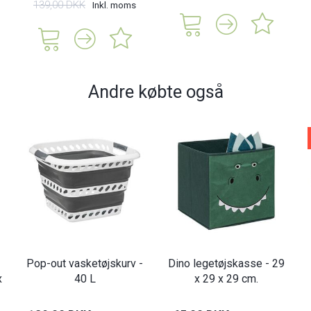
139,00 DKK
Inkl. moms
Andre købte også
Pop-out vasketøjskurv -
Dino legetøjskasse - 29
x
40 L
x 29 x 29 cm.