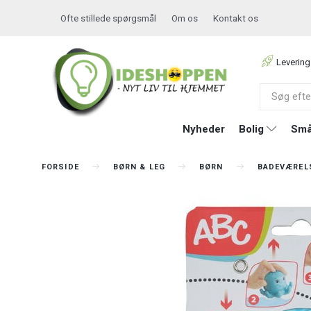
Ofte stillede spørgsmål
Om os
Kontakt os
Levering
Nyheder
Bolig
Små
FORSIDE
BØRN & LEG
BØRN
BADEVÆREL