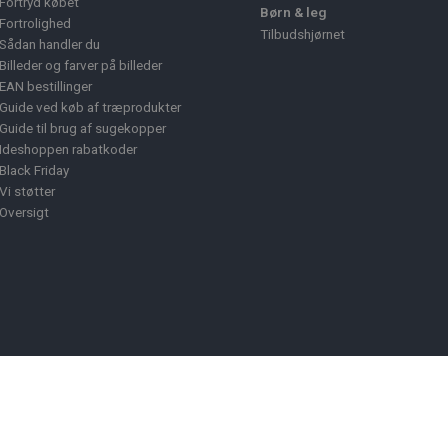
Fortryd købet
Børn & leg
Fortrolighed
Tilbudshjørnet
Sådan handler du
Billeder og farver på billeder
EAN bestillinger
Guide ved køb af træprodukter
Guide til brug af sugekopper
Ideshoppen rabatkoder
Black Friday
Vi støtter
Oversigt