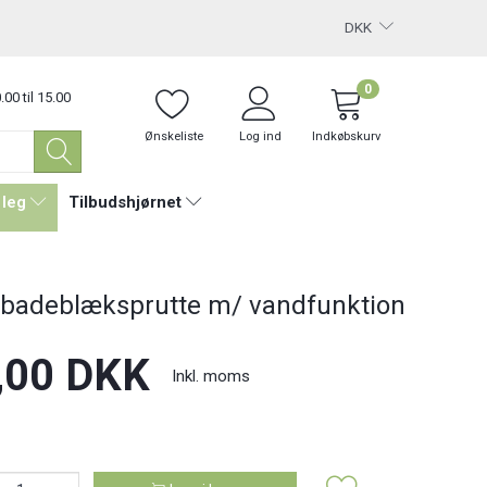
DKK
0
.00 til 15.00
Ønskeliste
Log ind
Indkøbskurv
 leg
Tilbudshjørnet
badeblæksprutte m/ vandfunktion
,00 DKK
Inkl. moms