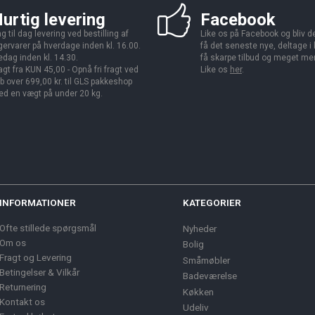
urtig levering
Facebook
g til dag levering ved bestilling af
Like os på Facebook og bliv den
gervarer på hverdage inden kl. 16.00.
få det seneste nye, deltage i
edag inden kl. 14.30.
få skarpe tilbud og meget me
agt fra KUN 45,00 - Opnå fri fragt ved
Like os
her
.
b over 699,00 kr. til GLS pakkeshop
d en vægt på under 20 kg.
INFORMATIONER
KATEGORIER
Ofte stillede spørgsmål
Nyheder
Om os
Bolig
Fragt og Levering
Småmøbler
Betingelser & Vilkår
Badeværelse
Returnering
Køkken
Kontakt os
Udeliv