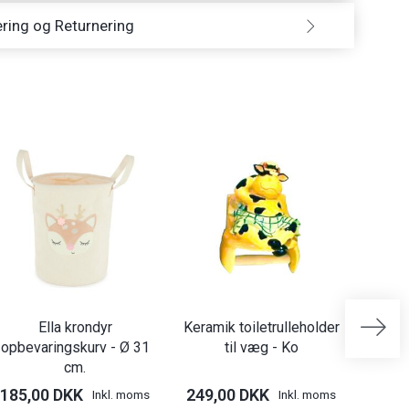
ring og Returnering
Ella krondyr
Keramik toiletrulleholder
Dyrem
opbevaringskurv - Ø 31
til væg - Ko
K
cm.
185,00 DKK
249,00 DKK
219,
Inkl. moms
Inkl. moms