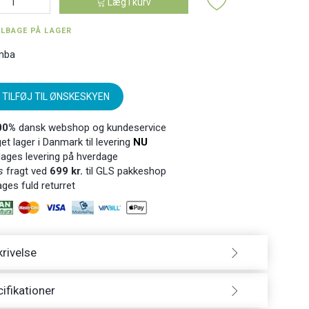
Læg i kurv
ILBAGE PÅ LAGER
mba
TILFØJ TIL ØNSKESKYEN
00%
dansk webshop og kundeservice
t lager i Danmark til levering
NU
ages levering på hverdage
s
fragt ved
699 kr.
til GLS pakkeshop
ges fuld returret
rivelse
ifikationer