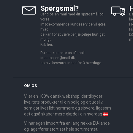
Spørgsmål?
H
Send os en mail med dit spørgsmål og
Da
vores
la
imødekommende kundeservice vil gøre,
Fr
hvad
Fr
de kan for at være behjælpelige hurtigst
kø
muligt.
me
Klik
her
.
Du kan kontakte os på mail:
ideshoppen@mail.dk,
som vi besvarer inden for 3 hverdage.
OM OS
Vi er en 100% dansk webshop, der tilbyder
kvalitets produkter til din bolig og dit udeliv,
som gør livet lidt nemmere og sjovere, ligesom
det også skaber mere glæde i din hverdag
Vi har egen import fra en lang række EU-lande
og lagerfører stort set hele sortimentet,