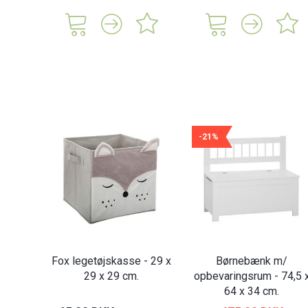
-21%
Fox legetøjskasse - 29 x
Børnebænk m/
29 x 29 cm.
opbevaringsrum - 74,5 
64 x 34 cm.