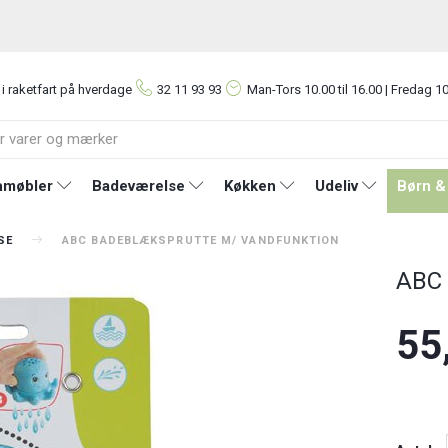
 i raketfart på hverdage
32 11 93 93
Man-Tors
10.00 til 16.00 | Fredag 10
møbler
Badeværelse
Køkken
Udeliv
Børn &
SE
ABC BADEBLÆKSPRUTTE M/ VANDFUNKTION
ABC 
55