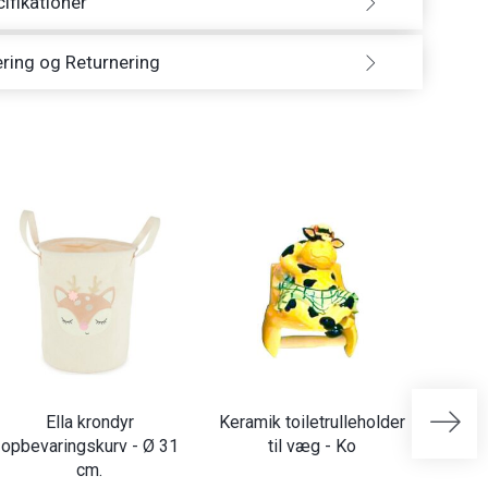
ifikationer
ring og Returnering
Ella krondyr
Keramik toiletrulleholder
ABC 
opbevaringskurv - Ø 31
til væg - Ko
m
cm.