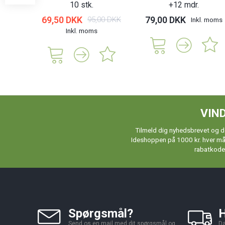
10 stk.
+12 mdr.
69,50 DKK
79,00 DKK
95,00 DKK
Inkl. moms
Inkl. moms
VIND
Tilmeld dig nyhedsbrevet og de
Ideshoppen på 1000 kr. hver måne
rabatkoder
Spørgsmål?
H
Send os en mail med dit spørgsmål og
Da