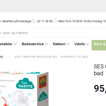
 i raketfart på hverdage
32 11 93 93
Man-Tors
10.00 til 16.00 | Fredag 10
møbler
Badeværelse
Køkken
Udeliv
Børn &
SE
SES CREATIVE BADELEGETØJ - FISKESPIL TIL BAD
SES C
bad
95