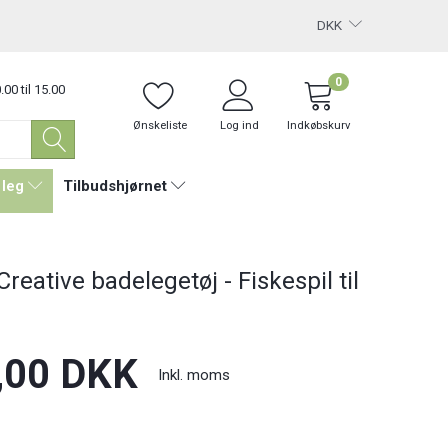
DKK
0
.00 til 15.00
Ønskeliste
Log ind
Indkøbskurv
 leg
Tilbudshjørnet
reative badelegetøj - Fiskespil til
,00 DKK
Inkl. moms