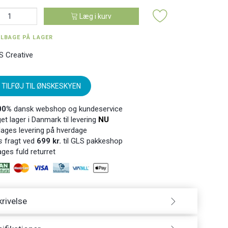
Læg i kurv
ILBAGE PÅ LAGER
S Creative
TILFØJ TIL ØNSKESKYEN
00%
dansk webshop og kundeservice
t lager i Danmark til levering
NU
ages levering på hverdage
s
fragt ved
699 kr.
til GLS pakkeshop
ges fuld returret
rivelse