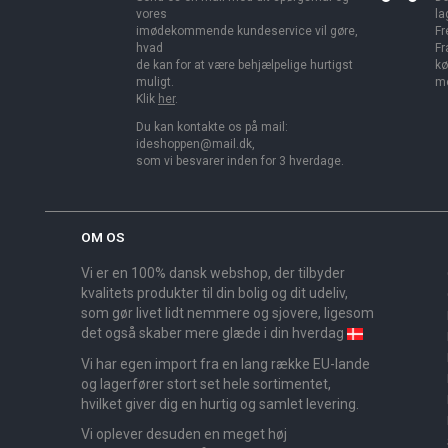
vores
la
imødekommende kundeservice vil gøre,
Fr
hvad
Fr
de kan for at være behjælpelige hurtigst
kø
muligt.
me
Klik
her
.
Du kan kontakte os på mail:
ideshoppen@mail.dk,
som vi besvarer inden for 3 hverdage.
OM OS
Vi er en 100% dansk webshop, der tilbyder
kvalitets produkter til din bolig og dit udeliv,
som gør livet lidt nemmere og sjovere, ligesom
det også skaber mere glæde i din hverdag
Vi har egen import fra en lang række EU-lande
og lagerfører stort set hele sortimentet,
hvilket giver dig en hurtig og samlet levering.
Vi oplever desuden en meget høj