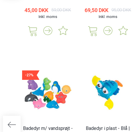
45,00 DKK
69,50 DKK
59,00 DKK
95,00 DKK
Inkl. moms
Inkl. moms
-27%
Badedyr m/ vandsprøjt -
Badedyr i plast - Blå |