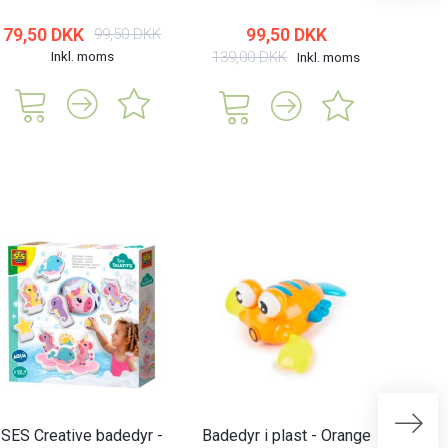
79,50 DKK
99,50 DKK
78,0
99,50 DKK
Inkl. moms
139,00 DKK
Inkl. moms
SES Creative badedyr -
Badedyr i plast - Orange
Baded