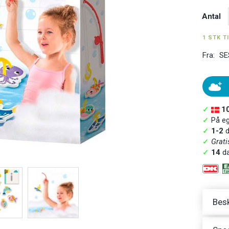
Antal
1 STK T
Fra:
SE
✓
1
✓
På ege
✓
1-2
d
✓
Grati
✓
14
da
Besk