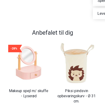
Spec
Leve
Anbefalet til dig
-28%
Makeup spejl m/ skuffe
Piksi pindsvin
- Lyserød
opbevaringskurv - Ø 31
cm.