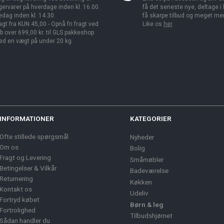
gervarer på hverdage inden kl. 16.00.
få det seneste nye, deltage i
edag inden kl. 14.30.
få skarpe tilbud og meget me
agt fra KUN 45,00 - Opnå fri fragt ved
Like os
her
.
b over 699,00 kr. til GLS pakkeshop
d en vægt på under 20 kg.
INFORMATIONER
KATEGORIER
Ofte stillede spørgsmål
Nyheder
Om os
Bolig
Fragt og Levering
Småmøbler
Betingelser & Vilkår
Badeværelse
Returnering
Køkken
Kontakt os
Udeliv
Fortryd købet
Børn & leg
Fortrolighed
Tilbudshjørnet
Sådan handler du