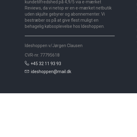
kundetilfredshed på 4,9/5 via e-mærket
Reviews, da vi netop er en e-mærket netbutik
uden skjulte gebyrer og abonnementer. Vi
bestræber os på at give flest muligt en
behagelig købsoplevelse hos Ideshoppen.
Ideshoppen v/Jørgen Clausen
CVR-nr. 77795618
+45 32 11 93 93
ideshoppen@mail.dk
Nyheder
Bolig
Småmøbler
Badeværelse
Køkken
Udeliv
Måtter