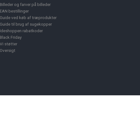
Billeder og farver på billeder
EAN bestillinger
Guide ved køb af træprodukter
Guide til brug af sugekopper
Ideshoppen rabatkoder
Black Friday
Vi støtter
Oversigt