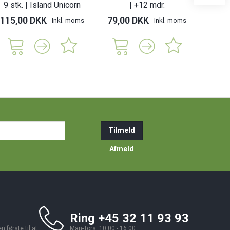
9 stk. | Island Unicorn
| +12 mdr.
115,00 DKK
79,00 DKK
79,
Inkl. moms
Inkl. moms
ail-
Tilmeld
resse
Afmeld
Ring +45 32 11 93 93
 første til at
Man-Tors: 10.00 - 16.00