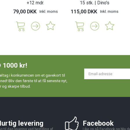
+12 mdr.
15 stk. | Dino's
79,00 DKK
115,00 DKK
Inkl. moms
Inkl. moms
 1000 kr!
Em
ltag i konkurrencen om et gavekort til
ad
d! Bliv den første til at få seneste nyt,
 og skarpe tilbud.
urtig levering
Facebook
g til dag levering ved bestilling af
Like os på Facebook og bliv den