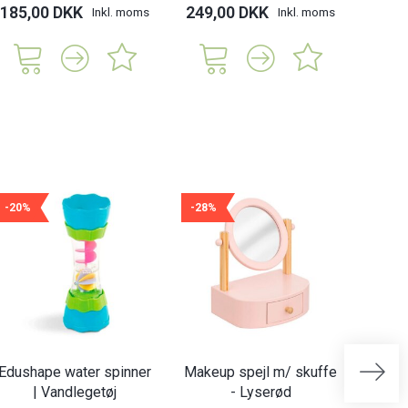
185,00 DKK
249,00 DKK
55,
Inkl. moms
Inkl. moms
-20%
-28%
-21%
Edushape water spinner
Makeup spejl m/ skuffe
Pla
| Vandlegetøj
- Lyserød
famil