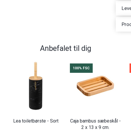
Leve
Pro
Anbefalet til dig
100% FSC
Lea toiletbørste - Sort
Caja bambus sæbeskål -
2 x 13 x 9 cm.