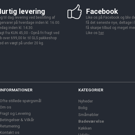
urtig levering
Facebook
g til dag levering ved bestilling af
Like os på Facebook og bliv den
gervarer på hverdage inden kl. 16.00.
få det seneste nye, deltage i
edag inden kl. 14.30.
få skarpe tilbud og meget me
agt fra KUN 45,00 - Opnå fri fragt ved
Like os
her
.
b over 699,00 kr. til GLS pakkeshop
d en vægt på under 20 kg.
INFORMATIONER
KATEGORIER
Ofte stillede spørgsmål
Nyheder
Om os
Bolig
Fragt og Levering
Småmøbler
Betingelser & Vilkår
Badeværelse
Returnering
Køkken
Kontakt os
Udeliv