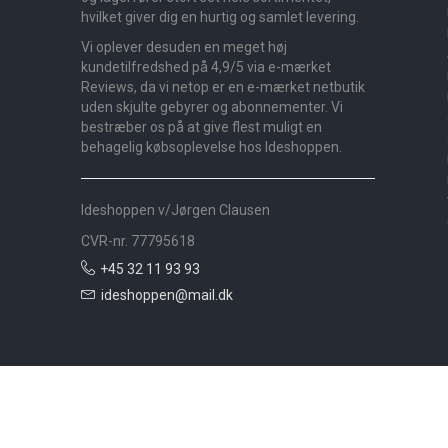
hvilket giver dig en hurtig og samlet levering.
Vi oplever desuden en meget høj
kundetilfredshed på 4,9/5 via e-mærket
Reviews, da vi netop er en e-mærket netbutik
uden skjulte gebyrer og abonnementer. Vi
bestræber os på at give flest muligt en
behagelig købsoplevelse hos Ideshoppen.
Ideshoppen v/Jørgen Clausen
CVR-nr. 77795618
+45 32 11 93 93
ideshoppen@mail.dk
Nyheder
Bolig
Småmøbler
Badeværelse