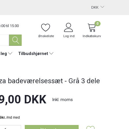
DKK
0
.00 til 15.00
Ønskeliste
Log ind
Indkøbskurv
 leg
Tilbudshjørnet
a badeværelsessæt - Grå 3 dele
9,00 DKK
Inkl. moms