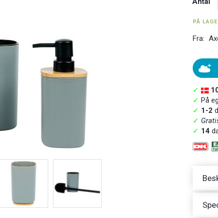
Antal
PÅ LAG
Fra:
Ax
✓
1
✓
På ege
✓
1-2
d
✓
Grati
✓
14
da
Besk
Spec