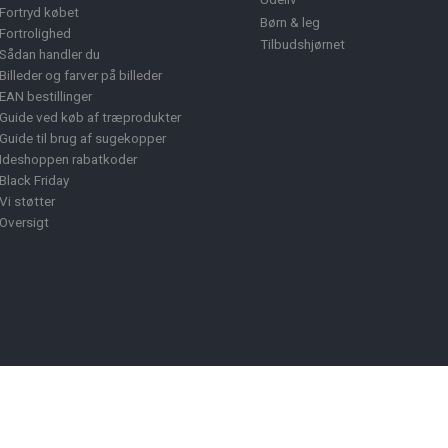
Fortryd købet
Børn & leg
Fortrolighed
Tilbudshjørnet
Sådan handler du
Billeder og farver på billeder
EAN bestillinger
Guide ved køb af træprodukter
Guide til brug af sugekopper
Ideshoppen rabatkoder
Black Friday
Vi støtter
Oversigt