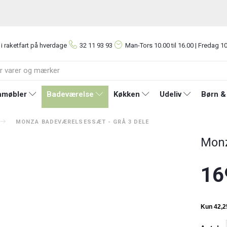
 i raketfart på hverdage
32 11 93 93
Man-Tors
10.00 til 16.00 | Fredag 10
møbler
Badeværelse
Køkken
Udeliv
Børn &
MONZA BADEVÆRELSESSÆT - GRÅ 3 DELE
Monz
16