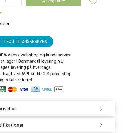
Læg i kurv
ER
entia
TILFØJ TIL ØNSKESKYEN
00%
dansk webshop og kundeservice
t lager i Danmark til levering
NU
ages levering på hverdage
s
fragt ved
699 kr.
til GLS pakkeshop
ges fuld returret
rivelse
ifikationer