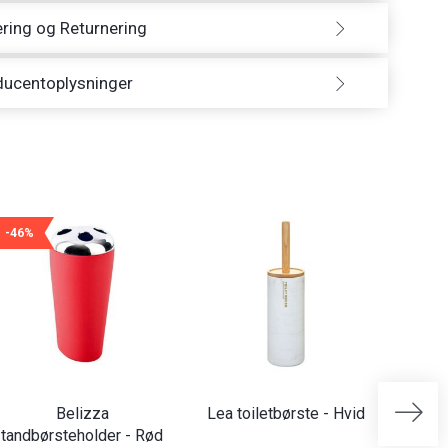
ring og Returnering
ducentoplysninger
-46%
Belizza
Lea toiletbørste - Hvid
tandbørsteholder - Rød
bad