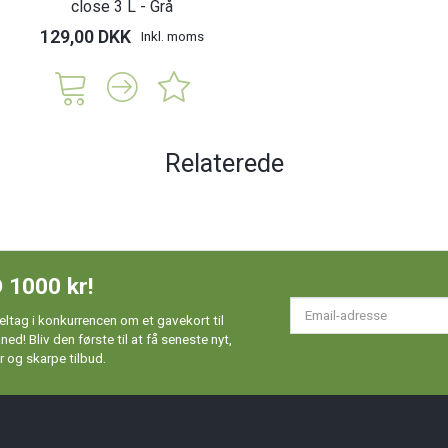
close 3 L - Grå
129,00 DKK
Inkl. moms
Relaterede
 1000 kr!
Em
ltag i konkurrencen om et gavekort til
ad
d! Bliv den første til at få seneste nyt,
 og skarpe tilbud.