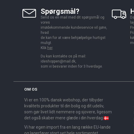
Spørgsmål?
H
Send os en mail med dit spørgsmål og
Da
vores
la
imødekommende kundeservice vil gøre,
Fr
hvad
Fr
de kan for at være behjælpelige hurtigst
kø
muligt.
me
Klik
her
.
Du kan kontakte os på mail:
ideshoppen@mail.dk,
som vi besvarer inden for 3 hverdage.
OM OS
Vi er en 100% dansk webshop, der tilbyder
kvalitets produkter til din bolig og dit udeliv,
som gør livet lidt nemmere og sjovere, ligesom
det også skaber mere glæde i din hverdag
Vi har egen import fra en lang række EU-lande
og lagerfører stort set hele sortimentet,