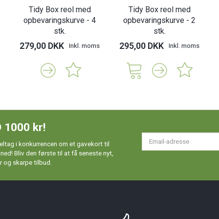
Tidy Box reol med
Tidy Box reol med
opbevaringskurve - 4
opbevaringskurve - 2
stk.
stk.
279,00 DKK
295,00 DKK
Inkl. moms
Inkl. moms
 1000 kr!
Em
ltag i konkurrencen om et gavekort til
ad
d! Bliv den første til at få seneste nyt,
 og skarpe tilbud.