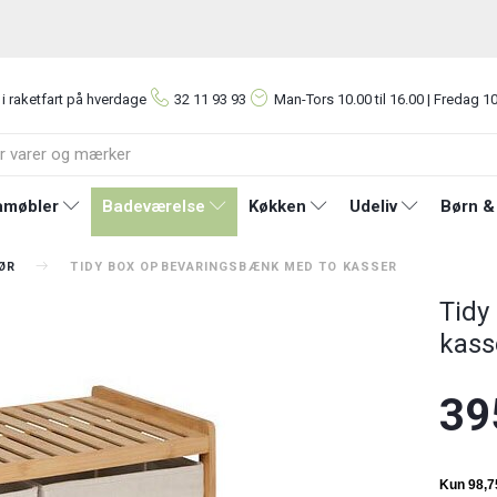
 i raketfart på hverdage
32 11 93 93
Man-Tors
10.00 til 16.00 | Fredag 10
møbler
Badeværelse
Køkken
Udeliv
Børn &
ØR
TIDY BOX OPBEVARINGSBÆNK MED TO KASSER
Tidy
kass
39