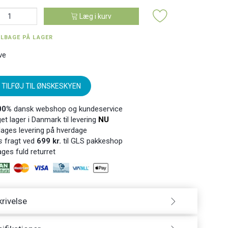
Læg i kurv
ILBAGE PÅ LAGER
ve
TILFØJ TIL ØNSKESKYEN
00%
dansk webshop og kundeservice
t lager i Danmark til levering
NU
ages levering på hverdage
s
fragt ved
699 kr.
til GLS pakkeshop
ges fuld returret
rivelse