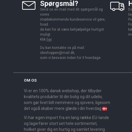
Spørgsmål?
H
Send os en mail med dit spørgsmål og
Da
vores
la
imødekommende kundeservice vil gøre,
Fr
hvad
Fr
de kan for at være behjælpelige hurtigst
kø
muligt.
me
Klik
her
.
Du kan kontakte os på mail:
ideshoppen@mail.dk,
som vi besvarer inden for 3 hverdage.
OM OS
Vi er en 100% dansk webshop, der tilbyder
kvalitets produkter til din bolig og dit udeliv,
som gør livet lidt nemmere og sjovere, ligesom
det også skaber mere glæde i din hverdag
Vi har egen import fra en lang række EU-lande
og lagerfører stort set hele sortimentet,
hvilket giver dig en hurtig og samlet levering.