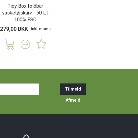
Tidy Box foldbar
vasketøjskurv - 50 L |
100% FSC
279,00 DKK
Inkl. moms
ail-
Tilmeld
resse
Afmeld