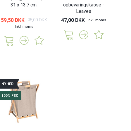
31 x 13,7 cm.
opbevaringskasse -
Leaves
59,50 DKK
47,00 DKK
95,00 DKK
Inkl. moms
Inkl. moms
NYHED
100% FSC