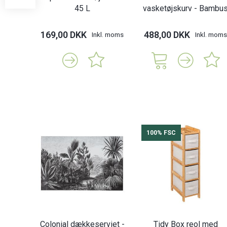
45 L
vasketøjskurv - Bambu
169,00 DKK
488,00 DKK
Inkl. moms
Inkl. moms
100% FSC
Colonial dækkeserviet -
Tidy Box reol med