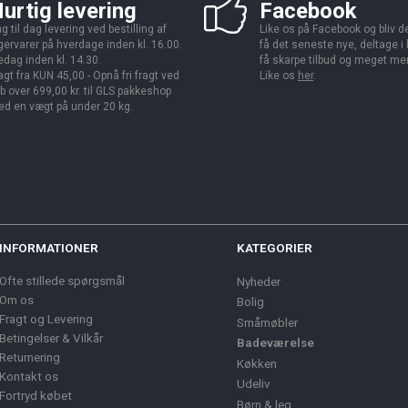
urtig levering
Facebook
g til dag levering ved bestilling af
Like os på Facebook og bliv den
gervarer på hverdage inden kl. 16.00.
få det seneste nye, deltage i
edag inden kl. 14.30.
få skarpe tilbud og meget me
agt fra KUN 45,00 - Opnå fri fragt ved
Like os
her
.
b over 699,00 kr. til GLS pakkeshop
d en vægt på under 20 kg.
INFORMATIONER
KATEGORIER
Ofte stillede spørgsmål
Nyheder
Om os
Bolig
Fragt og Levering
Småmøbler
Betingelser & Vilkår
Badeværelse
Returnering
Køkken
Kontakt os
Udeliv
Fortryd købet
Børn & leg