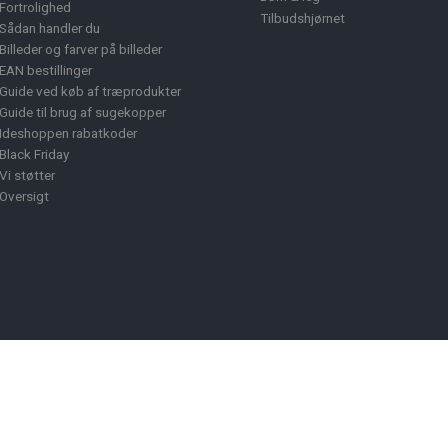
Fortrolighed
Tilbudshjørnet
Sådan handler du
Billeder og farver på billeder
EAN bestillinger
Guide ved køb af træprodukter
Guide til brug af sugekopper
Ideshoppen rabatkoder
Black Friday
Vi støtter
Oversigt