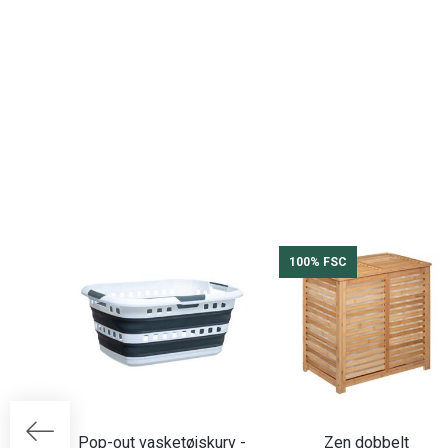
100% FSC
Pop-out vasketøjskurv -
Zen dobbelt