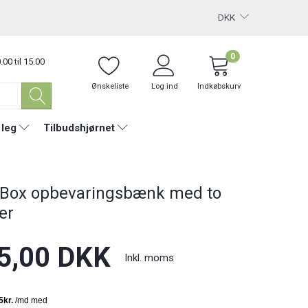
DKK
0
.00 til 15.00
Ønskeliste
Log ind
Indkøbskurv
 leg
Tilbudshjørnet
 Box opbevaringsbænk med to
er
5,00 DKK
Inkl. moms