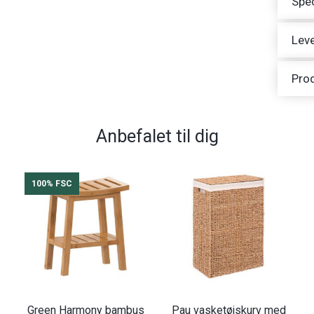
Spec
Leve
Pro
Anbefalet til dig
100% FSC
Green Harmony bambus
Pau vasketøjskurv med