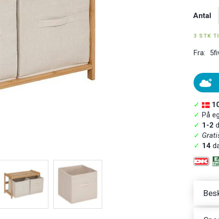
Antal
3 STK T
Fra:
5fi
✓
1
✓
På ege
✓
1-2
d
✓
Grati
✓
14
da
Besk