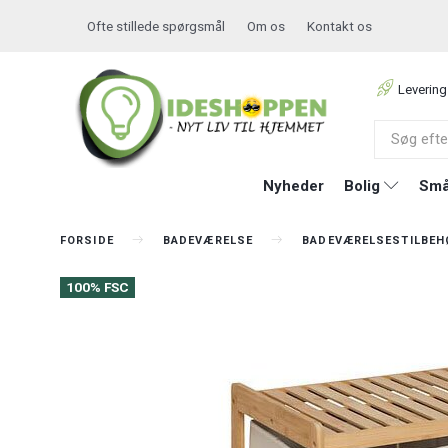
Ofte stillede spørgsmål
Om os
Kontakt os
Levering
Nyheder
Bolig
Små
FORSIDE
BADEVÆRELSE
BADEVÆRELSESTILBEH
100% FSC