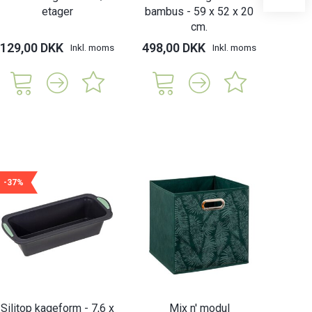
etager
bambus - 59 x 52 x 20
døro
cm.
129,00 DKK
498,00 DKK
218,
Inkl. moms
Inkl. moms
-37%
Silitop kageform - 7,6 x
Mix n' modul