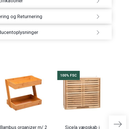
ifikationer
ring og Returnering
ducentoplysninger
100% FSC
100%
Bambus organizer m/ 2
Sicela vægskab i
Bade