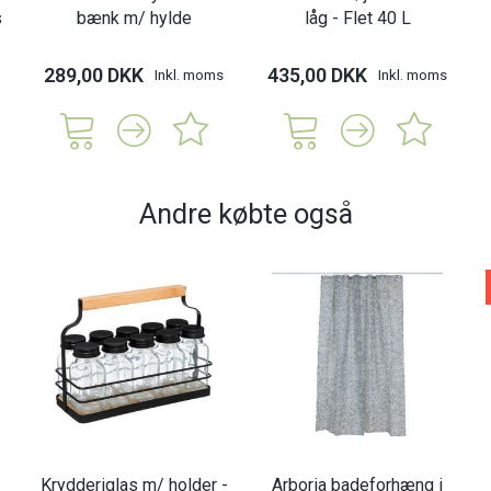
s
bænk m/ hylde
låg - Flet 40 L
289,00 DKK
435,00 DKK
Inkl. moms
Inkl. moms
Andre købte også
Krydderiglas m/ holder -
Arboria badeforhæng i