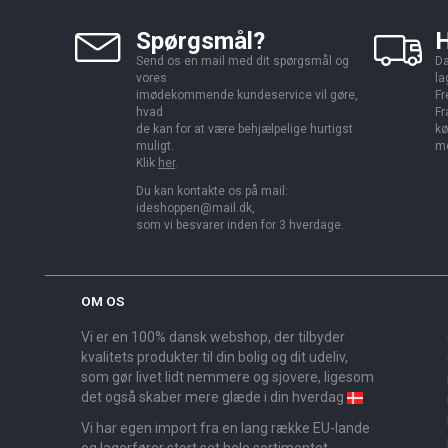
Spørgsmål?
H
Send os en mail med dit spørgsmål og
Da
vores
la
imødekommende kundeservice vil gøre,
Fr
hvad
Fr
de kan for at være behjælpelige hurtigst
kø
muligt.
me
Klik
her
.
Du kan kontakte os på mail:
ideshoppen@mail.dk,
som vi besvarer inden for 3 hverdage.
OM OS
Vi er en 100% dansk webshop, der tilbyder
kvalitets produkter til din bolig og dit udeliv,
som gør livet lidt nemmere og sjovere, ligesom
det også skaber mere glæde i din hverdag
Vi har egen import fra en lang række EU-lande
og lagerfører stort set hele sortimentet,