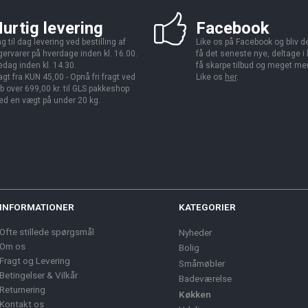
urtig levering
Facebook
g til dag levering ved bestilling af
Like os på Facebook og bliv den
gervarer på hverdage inden kl. 16.00.
få det seneste nye, deltage i
edag inden kl. 14.30.
få skarpe tilbud og meget me
agt fra KUN 45,00 - Opnå fri fragt ved
Like os
her
.
b over 699,00 kr. til GLS pakkeshop
d en vægt på under 20 kg.
INFORMATIONER
KATEGORIER
Ofte stillede spørgsmål
Nyheder
Om os
Bolig
Fragt og Levering
Småmøbler
Betingelser & Vilkår
Badeværelse
Returnering
Køkken
Kontakt os