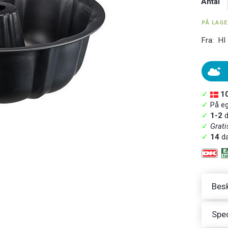
Antal
PÅ LAG
Fra:
HI
✓
1
✓
På ege
✓
1-2
d
✓
Grati
✓
14
da
Besk
Spec