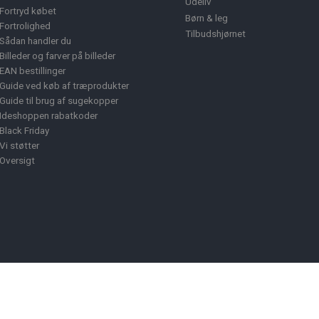
Udeliv
Fortryd købet
Børn & leg
Fortrolighed
Tilbudshjørnet
Sådan handler du
Billeder og farver på billeder
EAN bestillinger
Guide ved køb af træprodukter
Guide til brug af sugekopper
Ideshoppen rabatkoder
Black Friday
Vi støtter
Oversigt