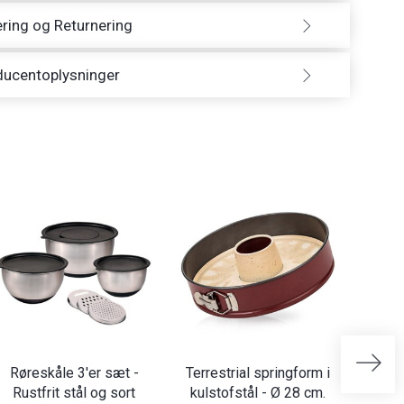
ring og Returnering
ducentoplysninger
Røreskåle 3'er sæt -
Terrestrial springform i
Røre
Rustfrit stål og sort
kulstofstål - Ø 28 cm.