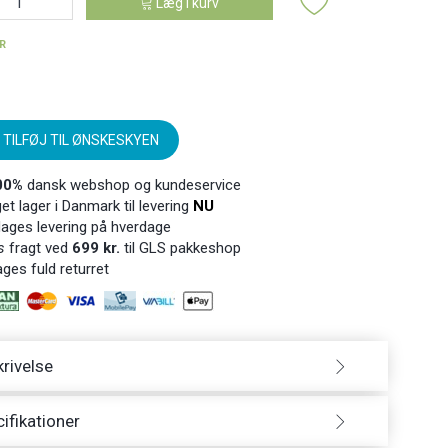
Læg i kurv
ER
TILFØJ TIL ØNSKESKYEN
00%
dansk webshop og kundeservice
t lager i Danmark til levering
NU
ages levering på hverdage
s
fragt ved
699 kr.
til GLS pakkeshop
ges fuld returret
rivelse
ifikationer