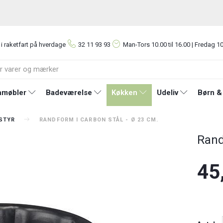
 i raketfart på hverdage
32 11 93 93
Man-Tors
10.00 til 16.00 | Fredag 10
møbler
Badeværelse
Køkken
Udeliv
Børn &
STYR
RANDFORM I CARBON STÅL - Ø 23 CM.
Rand
45