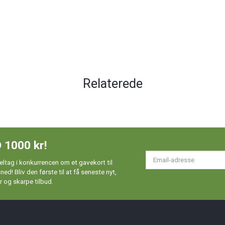
Relaterede
 1000 kr!
Em
ltag i konkurrencen om et gavekort til
ad
d! Bliv den første til at få seneste nyt,
 og skarpe tilbud.