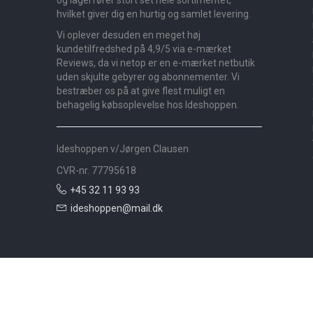
hvilket giver dig en hurtig og samlet levering.
Vi oplever desuden en meget høj
kundetilfredshed på 4,9/5 via e-mærket
Reviews, da vi netop er en e-mærket netbutik
uden skjulte gebyrer og abonnementer. Vi
bestræber os på at give flest muligt en
behagelig købsoplevelse hos Ideshoppen.
Ideshoppen v/Jørgen Clausen
CVR-nr. 77795618
+45 32 11 93 93
ideshoppen@mail.dk
Nyheder
Bolig
Småmøbler
Badeværelse