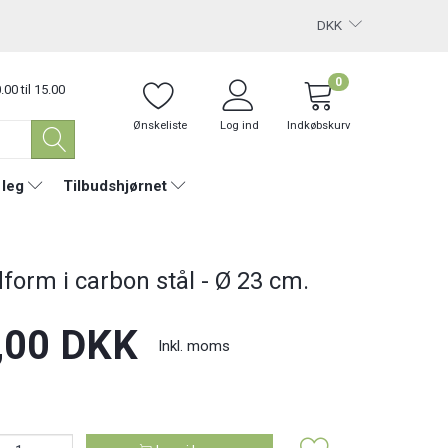
DKK
0
.00 til 15.00
Ønskeliste
Log ind
Indkøbskurv
 leg
Tilbudshjørnet
form i carbon stål - Ø 23 cm.
,00 DKK
Inkl. moms