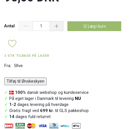
Antal
Læg i kurv
3 STK TILBAGE PÅ LAGER
Fra:
5five
Tilføj til Ønskeskyen
✓
100%
dansk webshop og kundeservice
✓
På eget lager i Danmark til levering
NU
✓
1-2
dages levering på hverdage
✓
Gratis
fragt ved
699 kr.
til GLS pakkeshop
✓
14
dages fuld returret