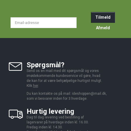
Tilmeld
Email-
adresse
Afmeld
Spørgsmål?
Send os en mail med dit spørgsmål og vores
imødekommende kundeservice vil gøre, hvad
de kan for at være behjælpelige hurtigst muligt.
Klik
her
.
Du kan kontakte os på mail:
ideshoppen@mail.dk,
som vi besvarer inden for 3 hverdage.
Hurtig levering
Dag til dag levering ved bestilling af
lagervarer på hverdage inden kl. 16.00.
Fredag inden kl. 14.30.