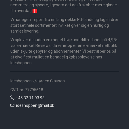
nemmere og sjovere, ligesom det også skaber mere glæde i
din hverdag
Vi har egen import fra en lang række EU-lande og lagerfører
stort set hele sortimentet, hvilket giver dig en hurtig og
samlet levering.
Vi oplever desuden en meget høj kundetilfredshed på 4,9/5
via e-mærket Reviews, da vi netop er en e-mærket netbutik
uden skjulte gebyrer og abonnementer. Vi bestræber os på
at give flest muligt en behagelig købsoplevelse hos
Ideshoppen.
Ideshoppen v/Jørgen Clausen
CVR-nr. 77795618
+45 32 11 93 93
ideshoppen@mail.dk