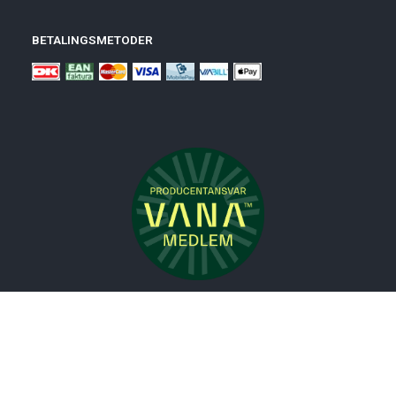
BETALINGSMETODER
Nyheder
Bolig
Småmøbler
Badeværelse
Køkken
Udeliv