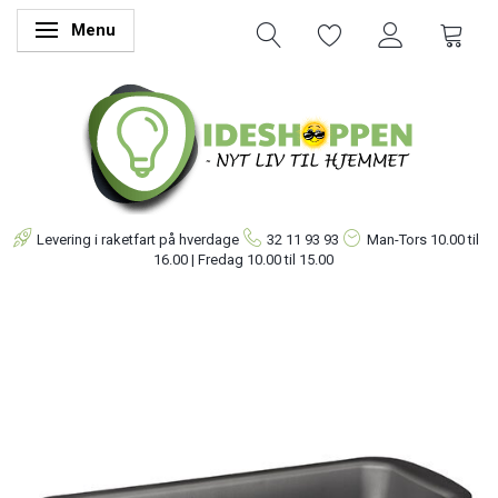
Menu
Skifte navigation
Levering i raketfart på hverdage
32 11 93 93
Man-Tors
10.00 til
16.00 | Fredag 10.00 til 15.00