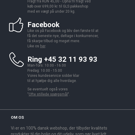
Fragt fra KUN 45,00 - Opnå fri fragt ved
køb over 699,00 kr. til GLS pakkeshop
med en vægt på under 20 kg.
Facebook
Like os på Facebook og bliv den første til at
få det seneste nye, deltage i konkurrencer,
få skarpe tilbud og meget mere.
Like os
her
.
Ring +45 32 11 93 93
Man-Tors: 10.00 - 16.00
Fredag: 10.00 - 15.00
Vores kundeservice sidder klar
til at hjælpe dig alle hverdage.
Se eventuelt også vores
"
Ofte stillede spørgsmål
".
OM OS
Vi er en 100% dansk webshop, der tilbyder kvalitets
produkter til din bolig og dit udeliv, som gør livet lidt