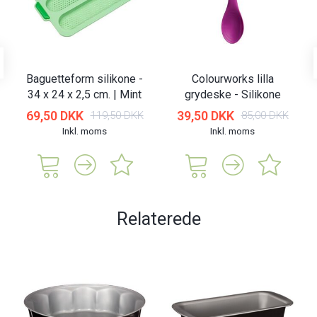
Baguetteform silikone -
Colourworks lilla
34 x 24 x 2,5 cm. | Mint
grydeske - Silikone
69,50 DKK
39,50 DKK
119,50 DKK
85,00 DKK
Inkl. moms
Inkl. moms
Relaterede