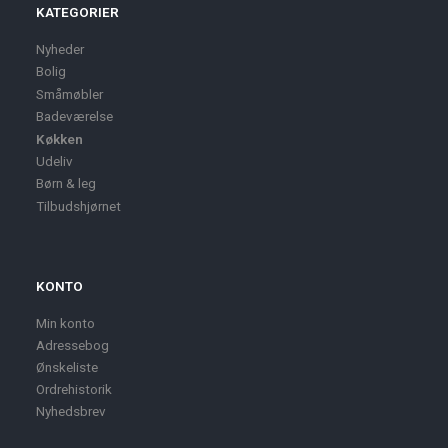
KATEGORIER
Nyheder
Bolig
Småmøbler
Badeværelse
Køkken
Udeliv
Børn & leg
Tilbudshjørnet
KONTO
Min konto
Adressebog
Ønskeliste
Ordrehistorik
Nyhedsbrev