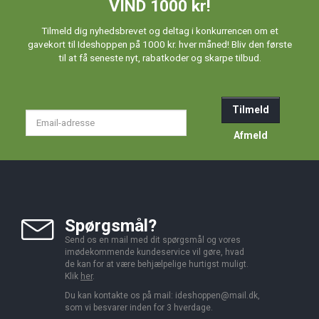
VIND 1000 kr!
Tilmeld dig nyhedsbrevet og deltag i konkurrencen om et
gavekort til Ideshoppen på 1000 kr. hver måned! Bliv den første
til at få seneste nyt, rabatkoder og skarpe tilbud.
Tilmeld
Email-
adresse
Afmeld
Spørgsmål?
Send os en mail med dit spørgsmål og vores
imødekommende kundeservice vil gøre, hvad
de kan for at være behjælpelige hurtigst muligt.
Klik
her
.
Du kan kontakte os på mail:
ideshoppen@mail.dk,
som vi besvarer inden for 3 hverdage.