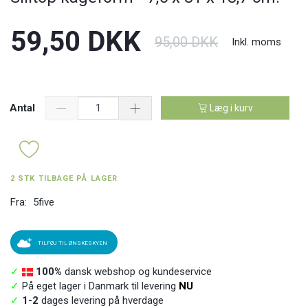
59,50 DKK
95,00 DKK
Inkl. moms
Antal
Læg i kurv
2 STK TILBAGE PÅ LAGER
Fra:
5five
TILFØJ TIL ØNSKESKYEN
✓
100%
dansk webshop og kundeservice
✓
På eget lager i Danmark til levering
NU
✓
1-2
dages levering på hverdage