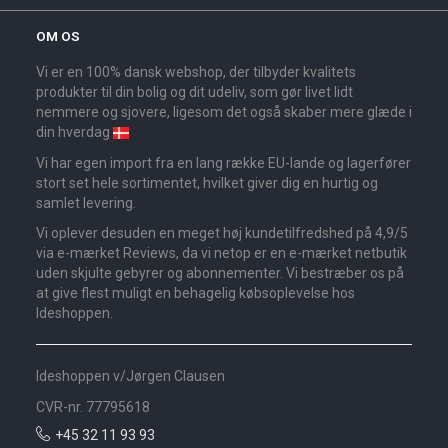
OM OS
Vi er en 100% dansk webshop, der tilbyder kvalitets
produkter til din bolig og dit udeliv, som gør livet lidt
nemmere og sjovere, ligesom det også skaber mere glæde i
din hverdag
Vi har egen import fra en lang række EU-lande og lagerfører
stort set hele sortimentet, hvilket giver dig en hurtig og
samlet levering.
Vi oplever desuden en meget høj kundetilfredshed på 4,9/5
via e-mærket Reviews, da vi netop er en e-mærket netbutik
uden skjulte gebyrer og abonnementer. Vi bestræber os på
at give flest muligt en behagelig købsoplevelse hos
Ideshoppen.
Ideshoppen v/Jørgen Clausen
CVR-nr. 77795618
+45 32 11 93 93