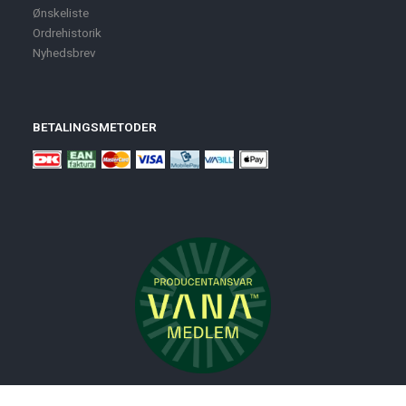
Ønskeliste
Ordrehistorik
Nyhedsbrev
BETALINGSMETODER
Nyheder