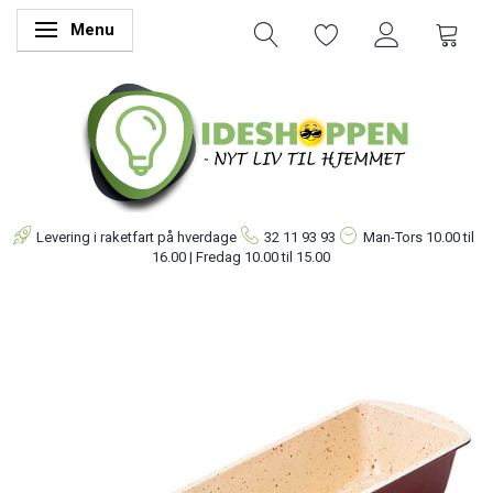
Menu
Skifte navigation
Levering i raketfart på hverdage
32 11 93 93
Man-Tors
10.00 til
16.00 | Fredag 10.00 til 15.00