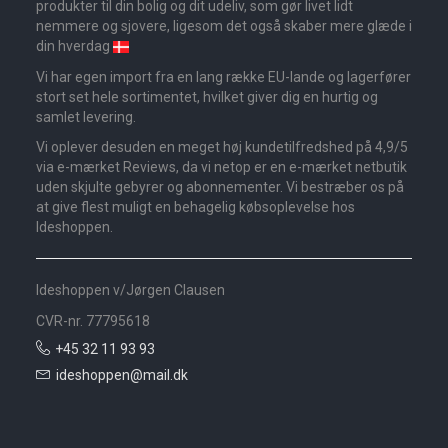
produkter til din bolig og dit udeliv, som gør livet lidt
nemmere og sjovere, ligesom det også skaber mere glæde i
din hverdag
Vi har egen import fra en lang række EU-lande og lagerfører
stort set hele sortimentet, hvilket giver dig en hurtig og
samlet levering.
Vi oplever desuden en meget høj kundetilfredshed på 4,9/5
via e-mærket Reviews, da vi netop er en e-mærket netbutik
uden skjulte gebyrer og abonnementer. Vi bestræber os på
at give flest muligt en behagelig købsoplevelse hos
Ideshoppen.
Ideshoppen v/Jørgen Clausen
CVR-nr. 77795618
+45 32 11 93 93
ideshoppen@mail.dk