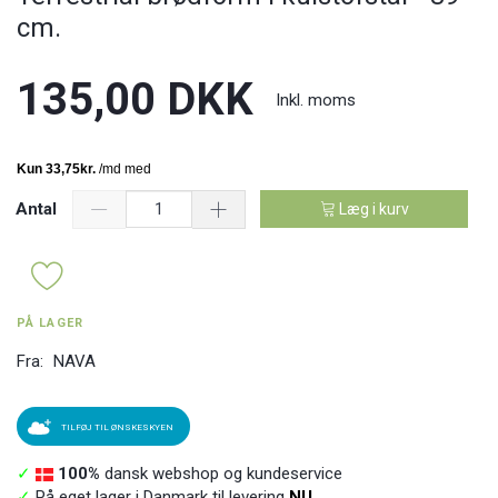
cm.
135,00 DKK
Inkl. moms
Antal
Læg i kurv
PÅ LAGER
Fra:
NAVA
TILFØJ TIL ØNSKESKYEN
✓
100%
dansk webshop og kundeservice
✓
På eget lager i Danmark til levering
NU