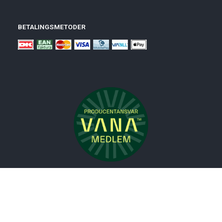
BETALINGSMETODER
Nyheder
Bolig
Småmøbler
Badeværelse
Køkken