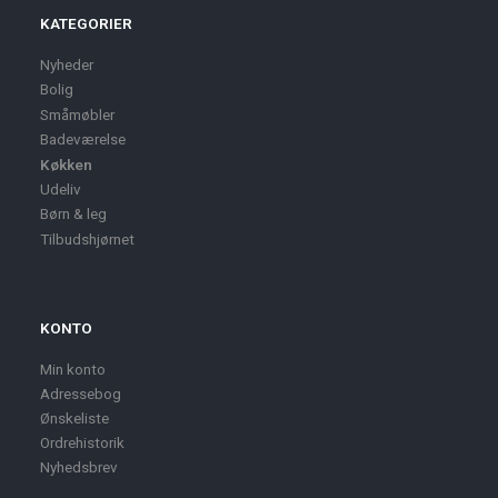
KATEGORIER
Nyheder
Bolig
Småmøbler
Badeværelse
Køkken
Udeliv
Børn & leg
Tilbudshjørnet
KONTO
Min konto
Adressebog
Ønskeliste
Ordrehistorik
Nyhedsbrev