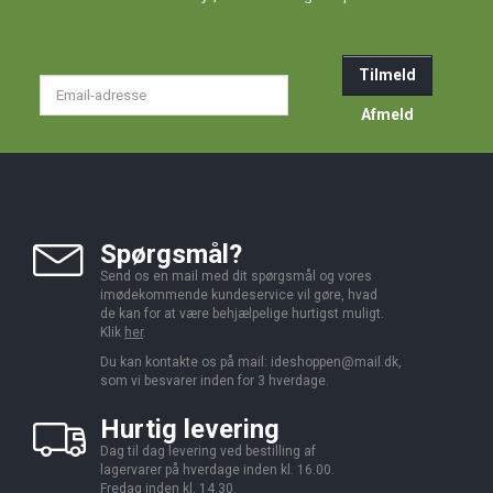
Tilmeld
Email-
adresse
Afmeld
Spørgsmål?
Send os en mail med dit spørgsmål og vores
imødekommende kundeservice vil gøre, hvad
de kan for at være behjælpelige hurtigst muligt.
Klik
her
.
Du kan kontakte os på mail:
ideshoppen@mail.dk,
som vi besvarer inden for 3 hverdage.
Hurtig levering
Dag til dag levering ved bestilling af
lagervarer på hverdage inden kl. 16.00.
Fredag inden kl. 14.30.