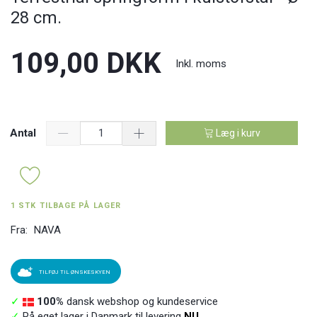
28 cm.
109,00 DKK
Inkl. moms
Antal
Læg i kurv
1 STK TILBAGE PÅ LAGER
Fra:
NAVA
TILFØJ TIL ØNSKESKYEN
✓
100%
dansk webshop og kundeservice
✓
På eget lager i Danmark til levering
NU