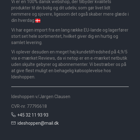
Vi er en 100% dansk webshop, der tilbyder kvalitets
produkter til din bolig og dit udeliv, som gør livet lidt
nemmere og sjovere, ligesom det også skaber mere glæde i
din hverdag
Vi har egen import fra en lang række EU-lande og lagerfører
stort set hele sortimentet, hvilket giver dig en hurtig og
samlet levering.
Vi oplever desuden en meget høj kundetilfredshed på 4,9/5
via e-mærket Reviews, da vi netop er en e-mærket netbutik
uden skjulte gebyrer og abonnementer. Vi bestræber os på
at give flest muligt en behagelig købsoplevelse hos
Ideshoppen.
Ideshoppen v/Jørgen Clausen
CVR-nr. 77795618
+45 32 11 93 93
ideshoppen@mail.dk