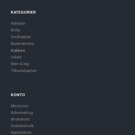
KATEGORIER
Nyheder
Bolig
Småmøbler
Badeværelse
Køkken
Udeliv
Børn & leg
Tilbudshjørnet
KONTO
Min konto
Adressebog
Ønskeliste
Ordrehistorik
Nyhedsbrev