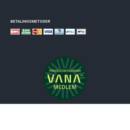
BETALINGSMETODER
Nyheder
Bolig
Småmøbler
Badeværelse