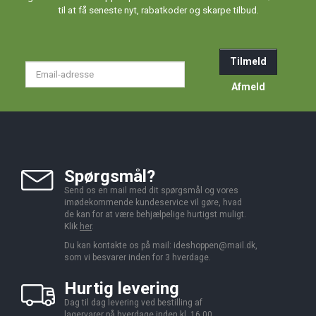
til at få seneste nyt, rabatkoder og skarpe tilbud.
Tilmeld
Email-
adresse
Afmeld
Spørgsmål?
Send os en mail med dit spørgsmål og vores
imødekommende kundeservice vil gøre, hvad
de kan for at være behjælpelige hurtigst muligt.
Klik
her
.
Du kan kontakte os på mail:
ideshoppen@mail.dk,
som vi besvarer inden for 3 hverdage.
Hurtig levering
Dag til dag levering ved bestilling af
lagervarer på hverdage inden kl. 16.00.