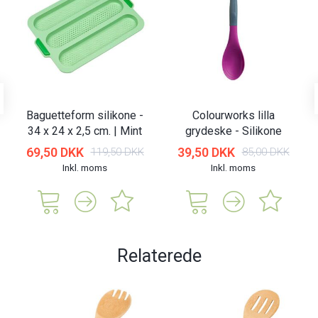
Baguetteform silikone -
Colourworks lilla
34 x 24 x 2,5 cm. | Mint
grydeske - Silikone
69,50 DKK
39,50 DKK
119,50 DKK
85,00 DKK
Inkl. moms
Inkl. moms
Relaterede