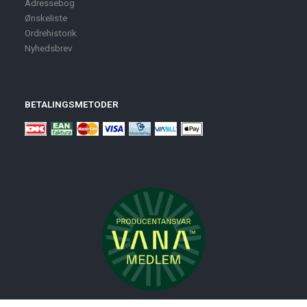
Adressebog
Ønskeliste
Ordrehistorik
Nyhedsbrev
BETALINGSMETODER
Nyheder