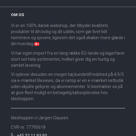
OM OS
Vi er en 100% dansk webshop, der tilbyder kvalitets
produkter til din bolig og dit udeliv, som gør livet lidt
nemmere og sjovere, ligesom det også skaber mere glæde i
din hverdag
Vi har egen import fra en lang række EU-lande og lagerfører
stort set hele sortimentet, hvilket giver dig en hurtig og
samlet levering.
Vi oplever desuden en meget høj kundetilfredshed på 4,9/5
via e-mærket Reviews, da vi netop er en e-mærket netbutik
uden skjulte gebyrer og abonnementer. Vi bestræber os på
at give flest muligt en behagelig købsoplevelse hos
Ideshoppen.
Ideshoppen v/Jørgen Clausen
CVR-nr. 77795618
+45 32 11 93 93