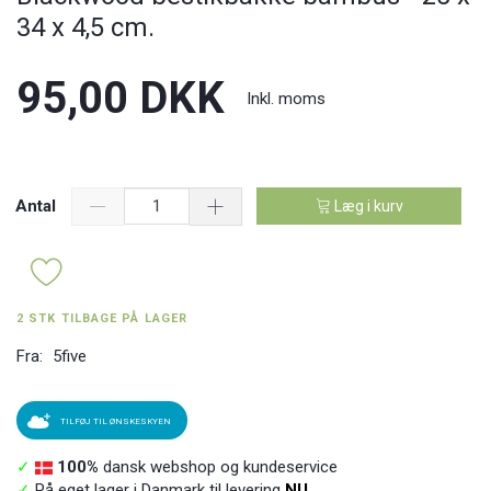
34 x 4,5 cm.
95,00 DKK
Inkl. moms
Antal
Læg i kurv
2 STK TILBAGE PÅ LAGER
Fra:
5five
TILFØJ TIL ØNSKESKYEN
✓
100%
dansk webshop og kundeservice
✓
På eget lager i Danmark til levering
NU