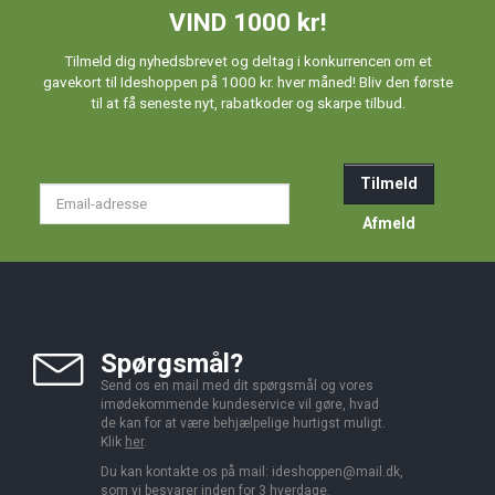
VIND 1000 kr!
Tilmeld dig nyhedsbrevet og deltag i konkurrencen om et
gavekort til Ideshoppen på 1000 kr. hver måned! Bliv den første
til at få seneste nyt, rabatkoder og skarpe tilbud.
Tilmeld
Email-
adresse
Afmeld
Spørgsmål?
Send os en mail med dit spørgsmål og vores
imødekommende kundeservice vil gøre, hvad
de kan for at være behjælpelige hurtigst muligt.
Klik
her
.
Du kan kontakte os på mail:
ideshoppen@mail.dk,
som vi besvarer inden for 3 hverdage.