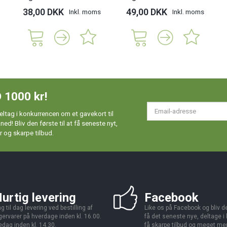
38,00 DKK
49,00 DKK
Inkl. moms
Inkl. moms
 1000 kr!
Em
ltag i konkurrencen om et gavekort til
ad
d! Bliv den første til at få seneste nyt,
 og skarpe tilbud.
urtig levering
Facebook
g til dag levering ved bestilling af
Like os på Facebook og bliv den
gervarer på hverdage inden kl. 16.00.
få det seneste nye, deltage i
edag inden kl. 14.30.
få skarpe tilbud og meget me