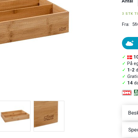
Antal
3 STK T
Fra:
5fi
✓
1
✓
På ege
✓
1-2
d
✓
Grati
✓
14
da
Besk
Spec