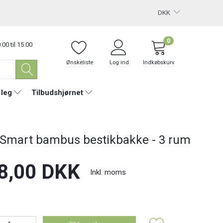
DKK
0
.00 til 15.00
Ønskeliste
Log ind
Indkøbskurv
 leg
Tilbudshjørnet
 Smart bambus bestikbakke - 3 rum
8,00 DKK
Inkl. moms