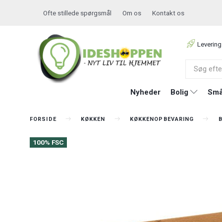
Ofte stillede spørgsmål
Om os
Kontakt os
Levering
Nyheder
Bolig
Små
FORSIDE
KØKKEN
KØKKENOPBEVARING
100% FSC