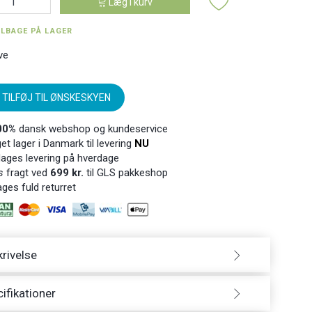
Læg i kurv
ILBAGE PÅ LAGER
ve
TILFØJ TIL ØNSKESKYEN
00%
dansk webshop og kundeservice
t lager i Danmark til levering
NU
ages levering på hverdage
s
fragt ved
699 kr.
til GLS pakkeshop
ges fuld returret
rivelse
ifikationer