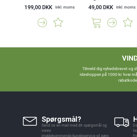
199,00 DKK
49,00 DKK
Inkl. moms
Inkl. moms
VIND
Tilmeld dig nyhedsbrevet og de
Ideshoppen på 1000 kr. hver måne
rabatkoder
Spørgsmål?
H
Send os en mail med dit spørgsmål og
Da
vores
la
imødekommende kundeservice vil gøre,
Fr