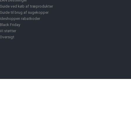
EAN bestillinger
Guide ved køb af træprodukter
Guide til brug af sugekopper
Ideshoppen rabatkoder
Black Friday
Vi støtter
Oversigt