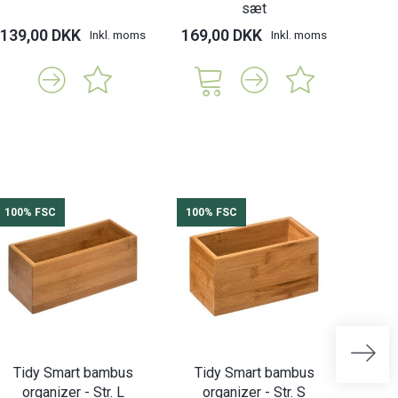
sæt
139,00 DKK
169,00 DKK
Inkl. moms
Inkl. moms
100% FSC
100% FSC
100%
Tidy Smart bambus
Tidy Smart bambus
Tid
organizer - Str. L
organizer - Str. S
organi