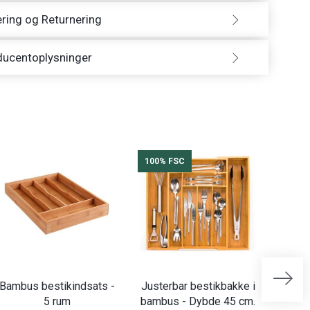
ring og Returnering
ducentoplysninger
100% FSC
Bambus bestikindsats -
Justerbar bestikbakke i
Vilde 
5 rum
bambus - Dybde 45 cm.