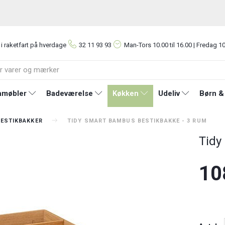
 i raketfart på hverdage
32 11 93 93
Man-Tors
10.00 til 16.00 | Fredag 10
møbler
Badeværelse
Køkken
Udeliv
Børn &
BESTIKBAKKER
TIDY SMART BAMBUS BESTIKBAKKE - 3 RUM
Tidy
10