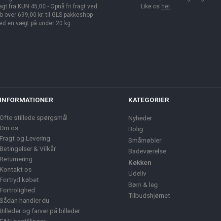
agt fra KUN 45,00 - Opnå fri fragt ved
Like os
her
.
b over 699,00 kr. til GLS pakkeshop
d en vægt på under 20 kg.
INFORMATIONER
KATEGORIER
Ofte stillede spørgsmål
Nyheder
Om os
Bolig
Fragt og Levering
Småmøbler
Betingelser & Vilkår
Badeværelse
Returnering
Køkken
Kontakt os
Udeliv
Fortryd købet
Børn & leg
Fortrolighed
Tilbudshjørnet
Sådan handler du
Billeder og farver på billeder