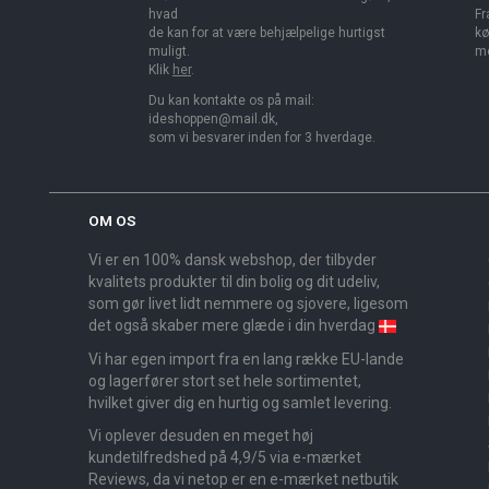
hvad
Fr
de kan for at være behjælpelige hurtigst
kø
muligt.
me
Klik
her
.
Du kan kontakte os på mail:
ideshoppen@mail.dk,
som vi besvarer inden for 3 hverdage.
OM OS
Vi er en 100% dansk webshop, der tilbyder
kvalitets produkter til din bolig og dit udeliv,
som gør livet lidt nemmere og sjovere, ligesom
det også skaber mere glæde i din hverdag
Vi har egen import fra en lang række EU-lande
og lagerfører stort set hele sortimentet,
hvilket giver dig en hurtig og samlet levering.
Vi oplever desuden en meget høj
kundetilfredshed på 4,9/5 via e-mærket
Reviews, da vi netop er en e-mærket netbutik