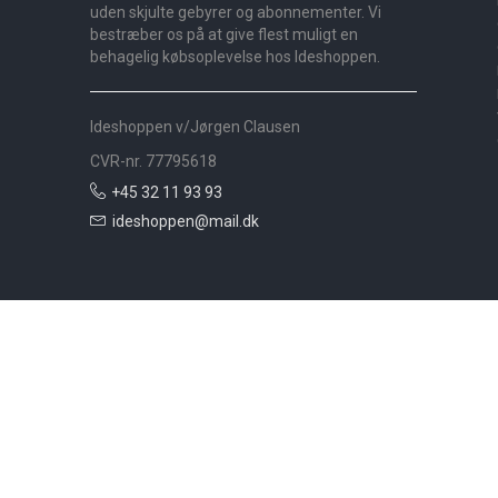
uden skjulte gebyrer og abonnementer. Vi
bestræber os på at give flest muligt en
behagelig købsoplevelse hos Ideshoppen.
Ideshoppen v/Jørgen Clausen
CVR-nr. 77795618
+45 32 11 93 93
ideshoppen@mail.dk
Nyheder
Bolig
Småmøbler
Badeværelse
Køkken
Udeliv
Måtter
Gardiner