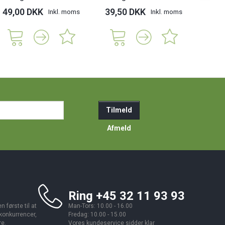
49,00 DKK
39,50 DKK
52,
Inkl. moms
Inkl. moms
ail-
Tilmeld
resse
Afmeld
Ring +45 32 11 93 93
 første til at
Man-Tors: 10.00 - 16.00
 konkurrencer,
Fredag: 10.00 - 15.00
re.
Vores kundeservice sidder klar