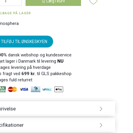
Læg i kurv
ILBAGE PÅ LAGER
mosphera
TILFØJ TIL ØNSKESKYEN
00%
dansk webshop og kundeservice
t lager i Danmark til levering
NU
ages levering på hverdage
s
fragt ved
699 kr.
til GLS pakkeshop
ges fuld returret
rivelse
ifikationer