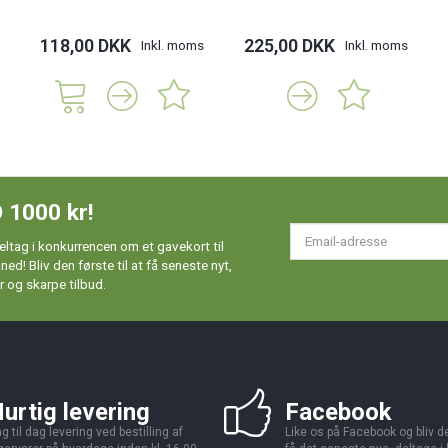
118,00 DKK
225,00 DKK
Inkl. moms
Inkl. moms
 1000 kr!
Em
ltag i konkurrencen om et gavekort til
ad
d! Bliv den første til at få seneste nyt,
 og skarpe tilbud.
urtig levering
Facebook
g til dag levering ved bestilling af
Like os på Facebook og bliv den