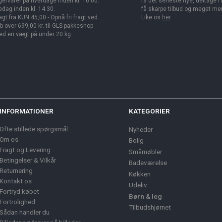
gervarer på hverdage inden kl. 16.00.
få det seneste nye, deltage i
edag inden kl. 14.30.
få skarpe tilbud og meget me
agt fra KUN 45,00 - Opnå fri fragt ved
Like os
her
.
b over 699,00 kr. til GLS pakkeshop
d en vægt på under 20 kg.
INFORMATIONER
KATEGORIER
Ofte stillede spørgsmål
Nyheder
Om os
Bolig
Fragt og Levering
Småmøbler
Betingelser & Vilkår
Badeværelse
Returnering
Køkken
Kontakt os
Udeliv
Fortryd købet
Børn & leg
Fortrolighed
Tilbudshjørnet
Sådan handler du