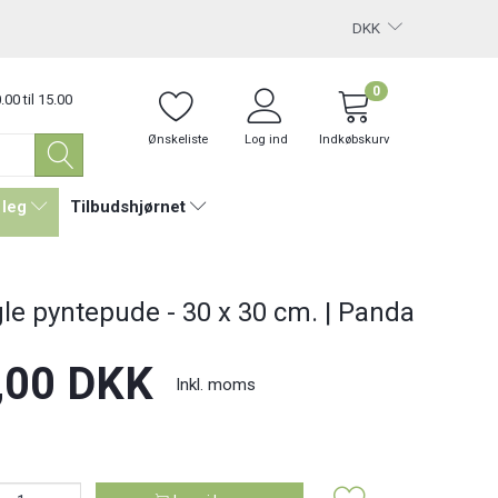
DKK
0
.00 til 15.00
Ønskeliste
Log ind
Indkøbskurv
 leg
Tilbudshjørnet
le pyntepude - 30 x 30 cm. | Panda
,00 DKK
Inkl. moms