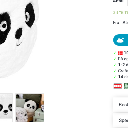
Antal
3 STK T
Fra:
At
✓
1
✓
På ege
✓
1-2
d
✓
Grati
✓
14
da
Besk
Spec