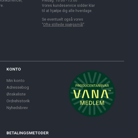
 konkurrencer,
Fredag: 10.00 - 15.00
re.
Vores kundeservice sidder klar
til at hjælpe dig alle hverdage.
Se eventuelt også vores
"
Ofte stillede spørgsmål
".
KONTO
Min konto
Adressebog
Ønskeliste
Ordrehistorik
Nyhedsbrev
BETALINGSMETODER