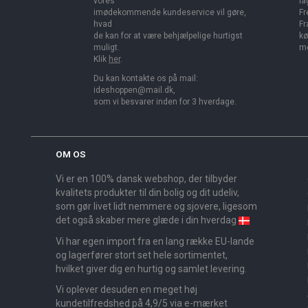
vores
la
imødekommende kundeservice vil gøre,
Fr
hvad
Fr
de kan for at være behjælpelige hurtigst
kø
muligt.
me
Klik
her
.
Du kan kontakte os på mail:
ideshoppen@mail.dk,
som vi besvarer inden for 3 hverdage.
OM OS
Vi er en 100% dansk webshop, der tilbyder
kvalitets produkter til din bolig og dit udeliv,
som gør livet lidt nemmere og sjovere, ligesom
det også skaber mere glæde i din hverdag
Vi har egen import fra en lang række EU-lande
og lagerfører stort set hele sortimentet,
hvilket giver dig en hurtig og samlet levering.
Vi oplever desuden en meget høj
kundetilfredshed på 4,9/5 via e-mærket