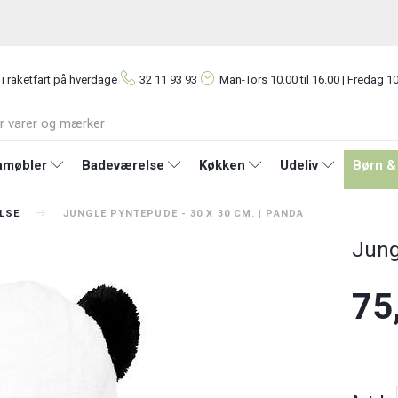
 i raketfart på hverdage
32 11 93 93
Man-Tors
10.00 til 16.00 | Fredag 10
møbler
Badeværelse
Køkken
Udeliv
Børn &
LSE
JUNGLE PYNTEPUDE - 30 X 30 CM. | PANDA
Jung
75