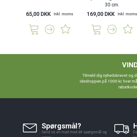
30 cm.
65,00 DKK
169,00 DKK
Inkl. moms
Inkl. moms
VIND
Tilmeld dig nyhedsbrevet og de
Ideshoppen på 1000 kr. hver måne
rabatkoder
Spørgsmål?
H
Send os en mail med dit spørgsmål og
Da