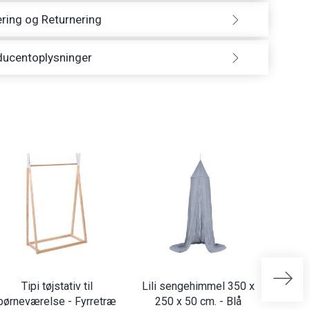
ring og Returnering
ducentoplysninger
Tipi tøjstativ til
Lili sengehimmel 350 x
Lili 
børneværelse - Fyrretræ
250 x 50 cm. - Blå
250