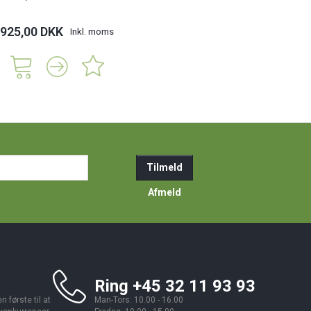
925,00 DKK
Inkl. moms
ail-
Tilmeld
resse
Afmeld
Ring +45 32 11 93 93
 første til at
Man-Tors: 10.00 - 16.00