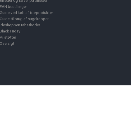
Billeder og farver på billeder
EAN bestillinger
Guide ved køb af træprodukter
Guide til brug af sugekopper
Ideshoppen rabatkoder
Black Friday
Vi støtter
Oversigt