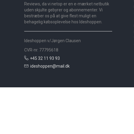
Reviews, da vi netop er en e-mærket netbutik
uden skjulte gebyrer og abonnementer. Vi
bestræber os på at give flest muligt en
behagelig købsoplevelse hos Ideshoppen.
Ideshoppen v/Jørgen Clausen
CVR-nr. 77795618
+45 32 11 93 93
ideshoppen@mail.dk
Nyheder
Bolig
Småmøbler
Badeværelse
Køkken
Udeliv
Måtter