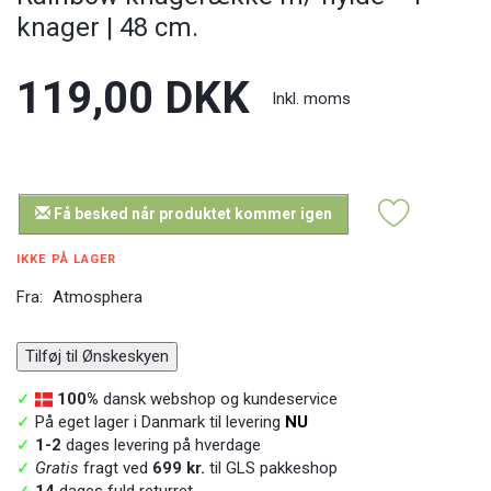
knager | 48 cm.
119,00 DKK
Inkl. moms
Få besked når produktet kommer igen
IKKE PÅ LAGER
Fra:
Atmosphera
Tilføj til Ønskeskyen
✓
100%
dansk webshop og kundeservice
✓
På eget lager i Danmark til levering
NU
✓
1-2
dages levering på hverdage
✓
Gratis
fragt ved
699 kr.
til GLS pakkeshop
✓
14
dages fuld returret