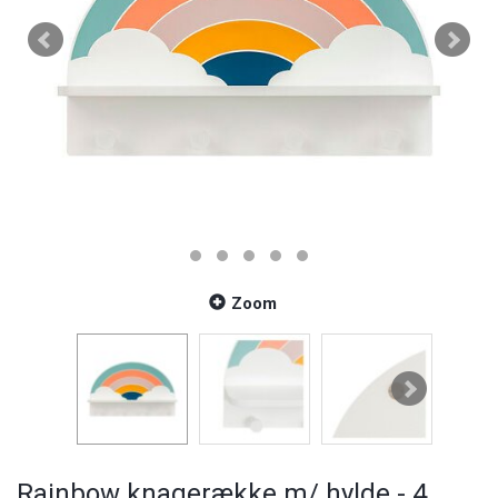
Zoom
Rainbow knagerække m/ hylde - 4