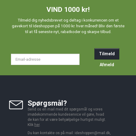
VIND 1000 kr!
Tilmeld dig nyhedsbrevet og deltag i konkurrencen om et
gavekort til Ideshoppen på 1000 kr. hver måned! Bliv den første
til at få seneste nyt, rabatkoder og skarpe tilbud.
Tilmeld
Email-
adresse
Afmeld
Spørgsmål?
Send os en mail med dit spørgsmål og vores
imødekommende kundeservice vil gøre, hvad
de kan for at være behjælpelige hurtigst muligt.
Klik
her
.
Du kan kontakte os på mail:
ideshoppen@mail.dk,