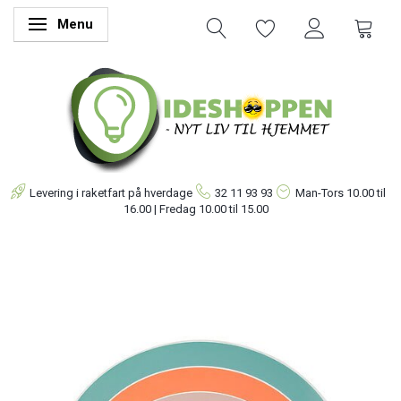
Menu
Skifte navigation
Levering i raketfart på hverdage
32 11 93 93
Man-Tors
10.00 til
16.00 | Fredag 10.00 til 15.00